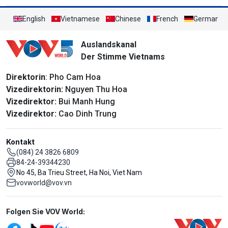
English
Vietnamese
Chinese
French
German
Auslandskanal
Der Stimme Vietnams
Direktorin
: Pho Cam Hoa
Vizedirektorin:
Nguyen Thu Hoa
Vizedirektor:
Bui Manh Hung
Vizedirektor:
Cao Dinh Trung
Kontakt
(084) 24 3826 6809
84-24-39344230
No 45, Ba Trieu Street, Ha Noi, Viet Nam
vovworld@vov.vn
Mạng xã hội
Folgen Sie VOV World: