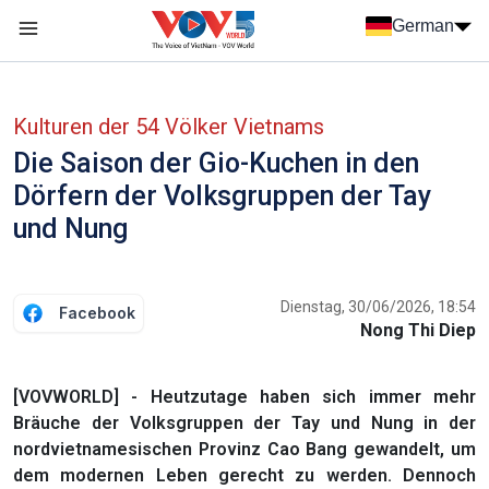
Nhảy đến nội dung
German
Menu trang chủ tiếng Đức
menu phụ tiếng Đức
Kulturen der 54 Völker Vietnams
Die Saison der Gio-Kuchen in den
Dörfern der Volksgruppen der Tay
und Nung
Dienstag, 30/06/2026, 18:54
Facebook
Nong Thi Diep
[VOVWORLD] - Heutzutage haben sich immer mehr
Bräuche der Volksgruppen der Tay und Nung in der
nordvietnamesischen Provinz Cao Bang gewandelt, um
dem modernen Leben gerecht zu werden. Dennoch