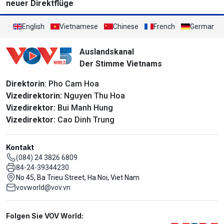
neuer Direktflüge
English
Vietnamese
Chinese
French
German
Auslandskanal
Der Stimme Vietnams
Direktorin
: Pho Cam Hoa
Vizedirektorin:
Nguyen Thu Hoa
Vizedirektor:
Bui Manh Hung
Vizedirektor:
Cao Dinh Trung
Kontakt
(084) 24 3826 6809
84-24-39344230
No 45, Ba Trieu Street, Ha Noi, Viet Nam
vovworld@vov.vn
Mạng xã hội
Folgen Sie VOV World: