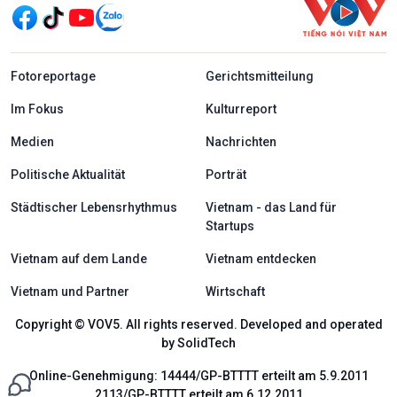
menu footer tiếng Đức
Fotoreportage
Gerichtsmitteilung
Im Fokus
Kulturreport
Medien
Nachrichten
Politische Aktualität
Porträt
Städtischer Lebensrhythmus
Vietnam - das Land für
Startups
Vietnam auf dem Lande
Vietnam entdecken
Vietnam und Partner
Wirtschaft
Copyright © VOV5. All rights reserved. Developed and operated
by SolidTech
Online-Genehmigung: 14444/GP-BTTTT erteilt am 5.9.2011
2113/GP-BTTTT erteilt am 6.12.2011