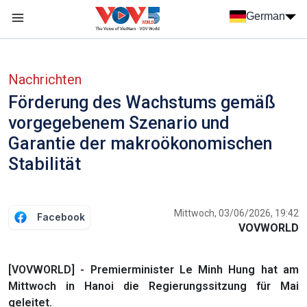
Nhảy đến nội dung
German
Menu trang chủ tiếng Đức
menu phụ tiếng Đức
Nachrichten
Förderung des Wachstums gemäß
vorgegebenem Szenario und
Garantie der makroökonomischen
Stabilität
Mittwoch, 03/06/2026, 19:42
Facebook
VOVWORLD
[VOVWORLD] - Premierminister Le Minh Hung hat am
Mittwoch in Hanoi die Regierungssitzung für Mai
geleitet.