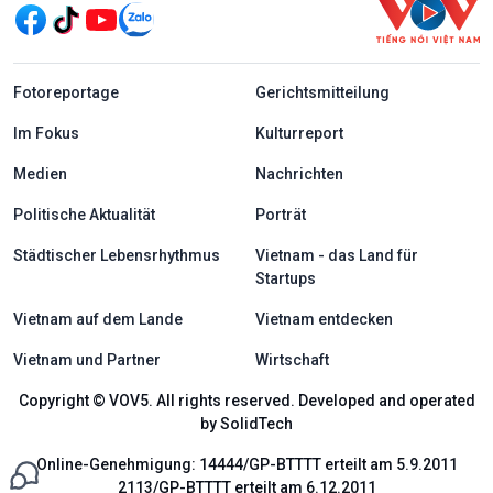
menu footer tiếng Đức
Fotoreportage
Gerichtsmitteilung
Im Fokus
Kulturreport
Medien
Nachrichten
Politische Aktualität
Porträt
Städtischer Lebensrhythmus
Vietnam - das Land für
Startups
Vietnam auf dem Lande
Vietnam entdecken
Vietnam und Partner
Wirtschaft
Copyright © VOV5. All rights reserved. Developed and operated
by SolidTech
Online-Genehmigung: 14444/GP-BTTTT erteilt am 5.9.2011
2113/GP-BTTTT erteilt am 6.12.2011