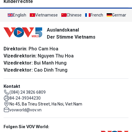
Kinderrechte
English
Vietnamese
Chinese
French
German
Auslandskanal
Der Stimme Vietnams
Direktorin
: Pho Cam Hoa
Vizedirektorin:
Nguyen Thu Hoa
Vizedirektor:
Bui Manh Hung
Vizedirektor:
Cao Dinh Trung
Kontakt
(084) 24 3826 6809
84-24-39344230
No 45, Ba Trieu Street, Ha Noi, Viet Nam
vovworld@vov.vn
Mạng xã hội
Folgen Sie VOV World: