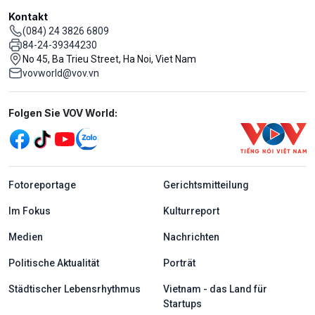
Kontakt
(084) 24 3826 6809
84-24-39344230
No 45, Ba Trieu Street, Ha Noi, Viet Nam
vovworld@vov.vn
Mạng xã hội
Folgen Sie VOV World:
menu footer tiếng Đức
Fotoreportage
Gerichtsmitteilung
Im Fokus
Kulturreport
Medien
Nachrichten
Politische Aktualität
Porträt
Städtischer Lebensrhythmus
Vietnam - das Land für
Startups