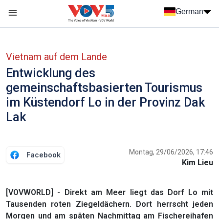
Nhảy đến nội dung
German
Menu trang chủ tiếng Đức
menu phụ tiếng Đức
Vietnam auf dem Lande
Entwicklung des
gemeinschaftsbasierten Tourismus
im Küstendorf Lo in der Provinz Dak
Lak
Montag, 29/06/2026, 17:46
Facebook
Kim Lieu
[VOVWORLD] - Direkt am Meer liegt das Dorf Lo mit
Tausenden roten Ziegeldächern. Dort herrscht jeden
Morgen und am späten Nachmittag am Fischereihafen