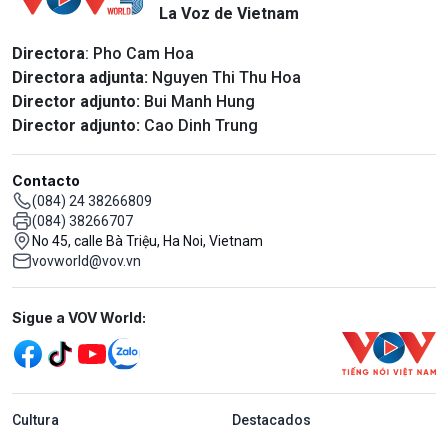
La Voz de Vietnam
Directora
: Pho Cam Hoa
Directora adjunta:
Nguyen Thi Thu Hoa
Director adjunto:
Bui Manh Hung
Director adjunto:
Cao Dinh Trung
Contacto
(084) 24 38266809
(084) 38266707
No 45, calle Bà Triệu, Ha Noi, Vietnam
vovworld@vov.vn
Mạng xã hội
Sigue a VOV World:
menu footer tiếng Tây ban nha
Cultura
Destacados