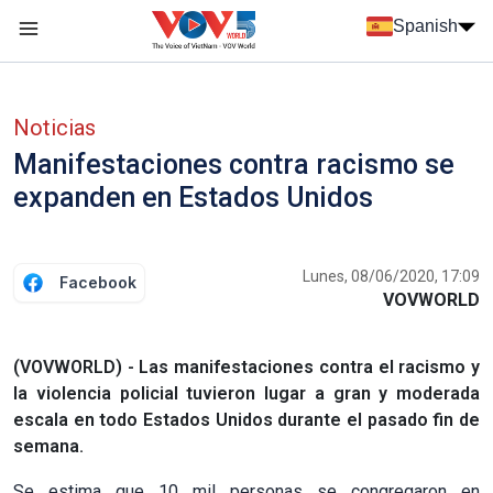
Nhảy đến nội dung
Spanish
Menu trang chủ tiếng Tây Ban Nha
Menu phụ tiếng Tây ban nha
Noticias
Manifestaciones contra racismo se
expanden en Estados Unidos
Lunes, 08/06/2020, 17:09
Facebook
VOVWORLD
(VOVWORLD) - Las manifestaciones contra el racismo y
la violencia policial tuvieron lugar a gran y moderada
escala en todo Estados Unidos durante el pasado fin de
semana.
Se estima que 10 mil personas se congregaron en