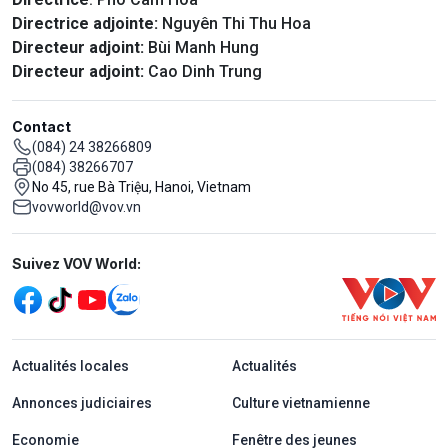
Directrice adjointe:
Nguyên Thi Thu Hoa
Directeur adjoint:
Bùi Manh Hung
Directeur adjoint:
Cao Dinh Trung
Contact
(084) 24 38266809
(084) 38266707
No 45, rue Bà Triệu, Hanoi, Vietnam
vovworld@vov.vn
Mạng xã hội
Suivez VOV World:
menu footer tiếng Pháp
Actualités locales
Actualités
Annonces judiciaires
Culture vietnamienne
Economie
Fenêtre des jeunes