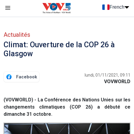
Nhảy đến nội dung
French
Menu trang chủ tiếng Pháp
menu phụ tiếng Pháp
Actualités
Climat: Ouverture de la COP 26 à
Glasgow
lundi, 01/11/2021, 09:11
Facebook
VOVWORLD
(VOVWORLD) - La Conférence des Nations Unies sur les
changements climatiques (COP 26) a débuté ce
dimanche 31 octobre.