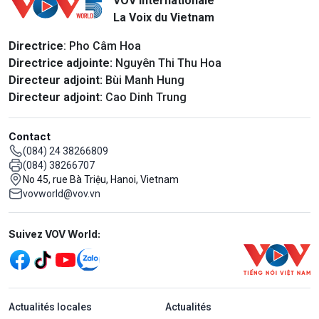
VOV Internationale
La Voix du Vietnam
Directrice
: Pho Câm Hoa
Directrice adjointe:
Nguyên Thi Thu Hoa
Directeur adjoint:
Bùi Manh Hung
Directeur adjoint:
Cao Dinh Trung
Contact
(084) 24 38266809
(084) 38266707
No 45, rue Bà Triệu, Hanoi, Vietnam
vovworld@vov.vn
Mạng xã hội
Suivez VOV World:
menu footer tiếng Pháp
Actualités locales
Actualités