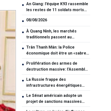
An Giang: l’équipe K93 rassemble
●
les restes de 11 soldats morts
pour la Patrie
08/08/2026
●
À Quang Ninh, les marchés
●
traditionnels passent au
numérique
Trân Thanh Mân: la Police
●
économique doit être un «sabre
tranchant» dans la lutte contre la
Prolifération des armes de
●
criminalité
destruction massive: l’Assemblée
nationale veut renforcer la
La Russie frappe des
●
prévention
infrastructures énergétiques
vitales de l'Ukraine
Le Sénat américain adopte un
●
projet de sanctions massives
contre la Russie