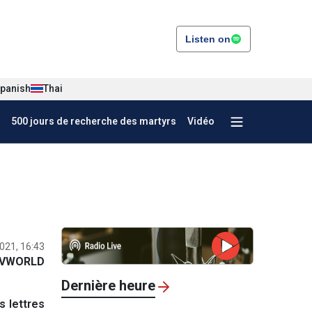
Listen on
panish
Thai
500 jours de recherche des martyrs
Vidéo
2021, 16:43
VWORLD
Dernière heure
 lettres