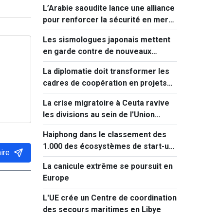
L’Arabie saoudite lance une alliance
pour renforcer la sécurité en mer
Rouge
Les sismologues japonais mettent
en garde contre de nouveaux
séismes majeurs après celui de
La diplomatie doit transformer les
Kumamoto
cadres de coopération en projets
concrets
La crise migratoire à Ceuta ravive
les divisions au sein de l'Union
européenne
Haiphong dans le classement des
1.000 des écosystèmes de start-up
ire
innovantes les plus performants au
La canicule extrême se poursuit en
monde
Europe
L'UE crée un Centre de coordination
des secours maritimes en Libye