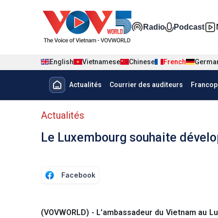
Nhảy đến nội dung
Đa phương t
Radio
Podcast
English
Vietnamese
Chinese
French
Germa
Menu trang chủ tiếng Pháp
Actualités
Courrier des auditeurs
Francop
menu phụ tiếng Pháp
Actualités
Le Luxembourg souhaite dévelo
Facebook
(VOVWORLD) - L’ambassadeur du Vietnam au Lu