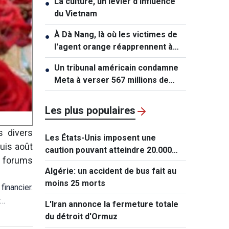
La culture, un levier d’influence
●
du Vietnam
À Dà Nang, là où les victimes de
●
l'agent orange réapprennent à
vivre
Un tribunal américain condamne
●
Meta à verser 567 millions de
dollars dans une affaire
impliquant des mineurs
Les plus populaires
s divers
Les États-Unis imposent une
uis août
caution pouvant atteindre 20.000
ts forums
dollars pour les demandes de visa
Algérie: un accident de bus fait au
de ressortissants de 50 pays
moins 25 morts
inancier.
r…
L'Iran annonce la fermeture totale
du détroit d'Ormuz