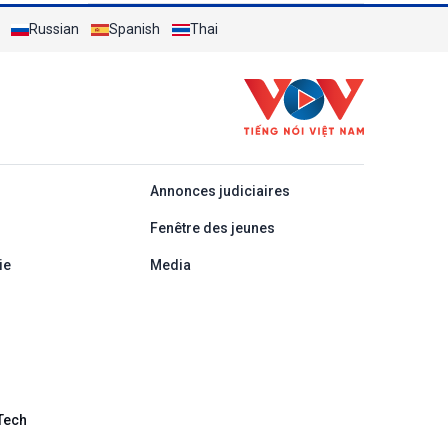
Russian
Spanish
Thai
áp
Annonces judiciaires
Fenêtre des jeunes
ie
Media
Tech