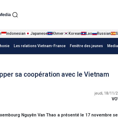
iện tiếng Pháp
Media
n
Indonesian
Japanese
Khmer
Korean
Lao
Russian
S
honie
Les relations Vietnam-France
Fenêtre des jeunes
Media
pper sa coopération avec le Vietnam
jeudi, 18/11/
VO
xembourg Nguyên Van Thao a présenté le 17 novembre ses