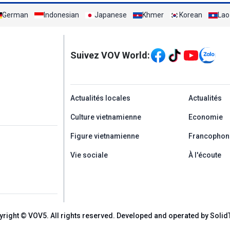
German
Indonesian
Japanese
Khmer
Korean
Lao
Mạng xã hội
Suivez VOV World:
menu footer tiếng Ph
Actualités locales
Actualités
Culture vietnamienne
Economie
Figure vietnamienne
Francophon
Vie sociale
À l'écoute
yright © VOV5. All rights reserved. Developed and operated by Solid