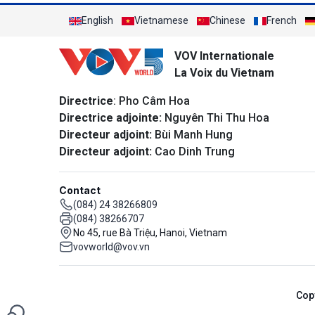
English
Vietnamese
Chinese
French
VOV Internationale
La Voix du Vietnam
Directrice
: Pho Câm Hoa
Directrice adjointe:
Nguyên Thi Thu Hoa
Directeur adjoint:
Bùi Manh Hung
Directeur adjoint:
Cao Dinh Trung
Contact
(084) 24 38266809
(084) 38266707
No 45, rue Bà Triệu, Hanoi, Vietnam
vovworld@vov.vn
Cop