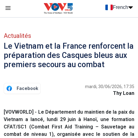
Nhảy đến nội dung
French
Menu trang chủ tiếng Pháp
menu phụ tiếng Pháp
Actualités
Le Vietnam et la France renforcent la
préparation des Casques bleus aux
premiers secours au combat
mardi, 30/06/2026, 17:35
Facebook
Thy Loan
[VOVWORLD] - Le Département du maintien de la paix du
Vietnam a lancé, lundi 29 juin à Hanoï, une formation
CFAT/SC1 (Combat First Aid Training – Sauvetage au
combat de niveau 1), organisée avec le soutien de la