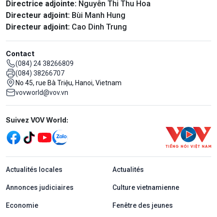
Directrice adjointe:
Nguyên Thi Thu Hoa
Directeur adjoint:
Bùi Manh Hung
Directeur adjoint:
Cao Dinh Trung
Contact
(084) 24 38266809
(084) 38266707
No 45, rue Bà Triệu, Hanoi, Vietnam
vovworld@vov.vn
Mạng xã hội
Suivez VOV World:
menu footer tiếng Pháp
Actualités locales
Actualités
Annonces judiciaires
Culture vietnamienne
Economie
Fenêtre des jeunes