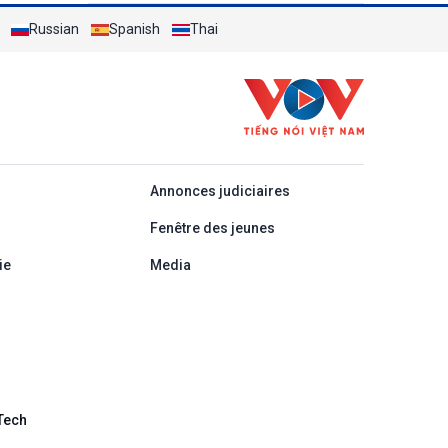
destroyer
Russian
Spanish
Thai
áp
Annonces judiciaires
Fenêtre des jeunes
ie
Media
Tech