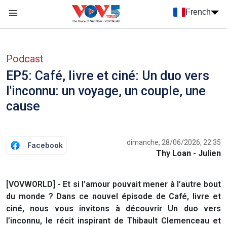
Nhảy đến nội dung
French
Menu trang chủ tiếng Pháp
menu phụ tiếng Pháp
Podcast
EP5: Café, livre et ciné: Un duo vers
l'inconnu: un voyage, un couple, une
cause
dimanche, 28/06/2026, 22:35
Facebook
Thy Loan - Julien
[VOVWORLD] - Et si l’amour pouvait mener à l’autre bout
du monde ? Dans ce nouvel épisode de Café, livre et
ciné, nous vous invitons à découvrir Un duo vers
l’inconnu, le récit inspirant de Thibault Clemenceau et