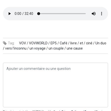
Tag:
VOV /
VOVWORLD /
EP5 /
Café /
livre /
et /
ciné /
Un duo
/
vers l'inconnu /
un voyage /
un couple /
une cause