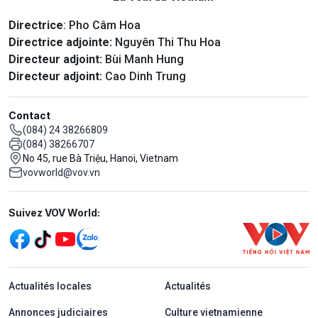
Directrice
: Pho Câm Hoa
Directrice adjointe:
Nguyên Thi Thu Hoa
Directeur adjoint:
Bùi Manh Hung
Directeur adjoint:
Cao Dinh Trung
Contact
(084) 24 38266809
(084) 38266707
No 45, rue Bà Triệu, Hanoi, Vietnam
vovworld@vov.vn
Mạng xã hội
Suivez VOV World:
menu footer tiếng Pháp
Actualités locales
Actualités
Annonces judiciaires
Culture vietnamienne