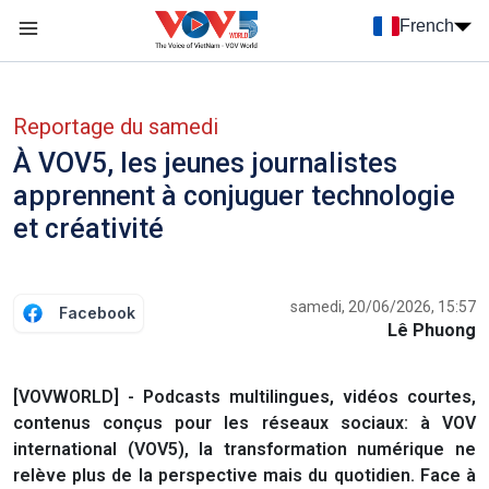
Nhảy đến nội dung
French
Menu trang chủ tiếng Pháp
menu phụ tiếng Pháp
Reportage du samedi
À VOV5, les jeunes journalistes
apprennent à conjuguer technologie
et créativité
samedi, 20/06/2026, 15:57
Facebook
Lê Phuong
[VOVWORLD] - Podcasts multilingues, vidéos courtes,
contenus conçus pour les réseaux sociaux: à VOV
international (VOV5), la transformation numérique ne
relève plus de la perspective mais du quotidien. Face à