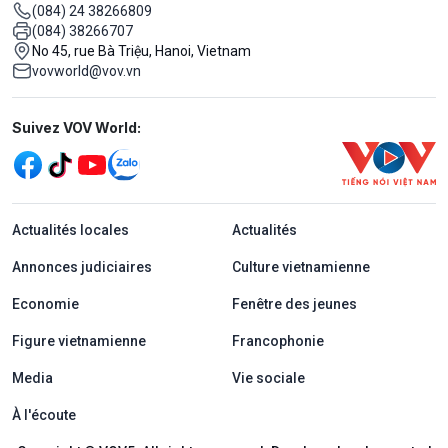
(084) 24 38266809
(084) 38266707
No 45, rue Bà Triệu, Hanoi, Vietnam
vovworld@vov.vn
Mạng xã hội
Suivez VOV World:
menu footer tiếng Pháp
Actualités locales
Actualités
Annonces judiciaires
Culture vietnamienne
Economie
Fenêtre des jeunes
Figure vietnamienne
Francophonie
Media
Vie sociale
À l'écoute