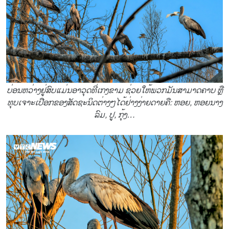
ບ່ອນຫວ່າງຢູ່ສົບແມ່ນອາວຸດທີ່ເກງຂາມ ຊ່ວຍໃຫ້ພວກມັນສາມາດຄາບ ຫຼື
ທຸບເຈາະເປືອກຂອງສັດຊະນິດຕ່າງໆໄດ້ຢ່າງງ່າຍດາຍຄື: ຫອຍ, ຫອຍນາງ
ລົມ, ປູ, ກຸ້ງ…