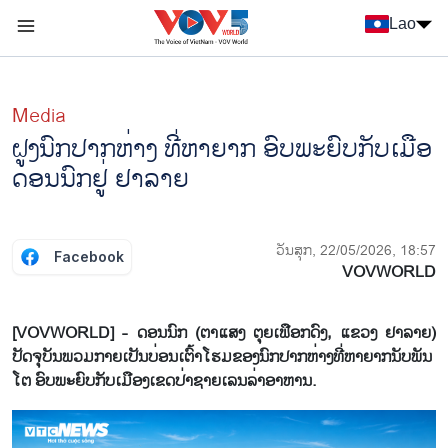
Nhảy đến nội dung
Lao
Menu trang chủ tiếng Lào
menu phụ tiếng Lào
Media
ຝູງນົກປາກຫ່າງ ທີ່ຫາຍາກ ອົບພະຍົບກັບເມືອ
ດອນນົກຢູ່ ຢາລາຍ
ວັນສຸກ, 22/05/2026, 18:57
Facebook
VOVWORLD
[VOVWORLD] - ດອນນົກ (ຕາແສງ ຕຸຍເຟືອກດົງ, ແຂວງ ຢາລາຍ)
ປັດຈຸບັນພວມກາຍເປັນບ່ອນເຕົ້າໂຮມຂອງນົກປາກຫ່າງທີ່ຫາຍາກນັບພັນ
ໂຕ ອົບພະຍົບກັບເມືອງເຂດປ່າຊາຍເລນລ່າອາຫານ.