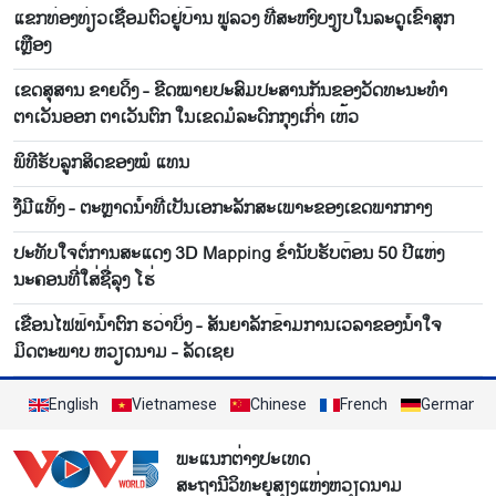
ແຂກທ່ອງທ່ຽວເຊື່ອມຕົວຢູ່ບ້ານ ຟູລວງ ທີ່ສະຫງົບງຽບໃນລະດູເຂົ້າສຸກ
ເຫຼືອງ
ເຂດສຸສານ ຂາຍດິ້ງ - ຂີດໝາຍປະສົມປະສານກັນຂອງວັດທະນະທຳ
ຕາເວັນອອກ ຕາເວັນຕົກ ໃນເຂດມໍລະດົກກຸງເກົ່າ ເຫ້ວ
ພິທີຮັບລູກສິດຂອງໝໍ ແທນ
ງືມີແທັ້ງ - ຕະຫຼາດນ້ຳທີ່ເປັນເອກະລັກສະເພາະຂອງເຂດພາກກາງ
ປະທັບໃຈຕໍ່ການສະແດງ 3D Mapping ຂ່ຳນັບຮັບຕ້ອນ 50 ປີແຫ່ງ
ນະຄອນທີ່ໃສ່ຊື່ລຸງ ໂຮ່
ເຂື່ອນໄຟຟ້ານ້ຳຕົກ ຮວ່າບິ່ງ - ສັນຍາລັກຂ້າມການເວລາຂອງນ້ຳໃຈ
ມິດຕະພາບ ຫວຽດນາມ - ລັດເຊຍ
English
Vietnamese
Chinese
French
German
ພະແນກຕ່າງປະເທດ
ສະຖານີວິທະຍຸສຽງແຫ່ງຫວຽດນາມ