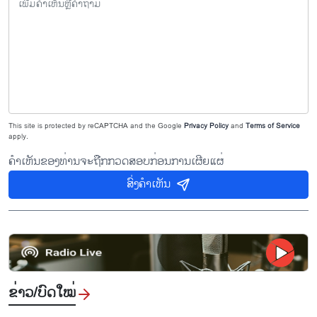
This site is protected by reCAPTCHA and the Google
Privacy Policy
and
Terms of Service
apply.
ຄຳເຫັນຂອງທ່ານຈະຖືກກວດສອບກ່ອນການເຜີຍແຜ່
ສົ່ງຄຳເຫັນ
ຂ່າວ/ບົດ​ໃໝ່