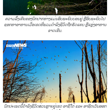
ຄວາມລຶ້ງເຄີຍຂອງນົກປາກຫ່າງແມ່ນອົບພະຍົບບ່ອນຢູ່ ຫຼືອົບພະຍົບໄປ
ຊອກຫາອາຫານເມື່ອເຂດທີ່ພວມດຳລົງຊີວິດຖືກຮັດແຄບ ຫຼືແຫຼ່ງອາຫານ
ຂາດເຂີນ.
ນົກປະເພດນີ້ດຳລົງຊີວິດສ່ວນຫຼາຍຢູ່ເຂດ ອາຊີໃຕ້ ແລະ ອາຊີຕເວັນອອກ