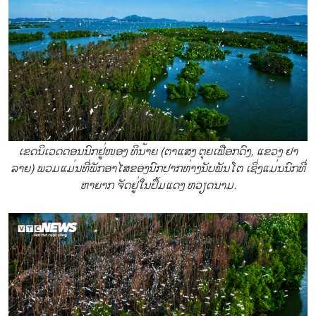
ເຂດນິເວດດອນນົກຢູ່ໜອງ ທິນ້າຍ (ຕາແສງ ຕຸຍເຟືອກດົງ, ແຂວງ ຢາ
ລາຍ) ພວມແມ່ນທີ່ພັກອາໄສຂອງນົກປາກຫ່າງນັບພັນໂຕ ເຊິ່ງແມ່ນນົກທີ່
ຫາຍາກ ຈັດຢູ່ໃນປຶ້ມແດງ ຫວຽດນາມ.