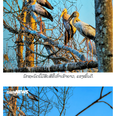
ນົກຊະນິດນີ້ມີສົບສີຂີ້ເທົ່າເຂົາຍາວ, ແຂງໝັ້ນດີ.