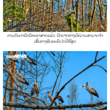
ຕາມບັນດານັກວິທະຍາສາດແລ້ວ, ນົກປາກຫ່າງມີຄວາມສາມາດຈຳ
ເສັ້ນທາງອົບພະຍົບໄດ້ດີທີ່ສຸດ.