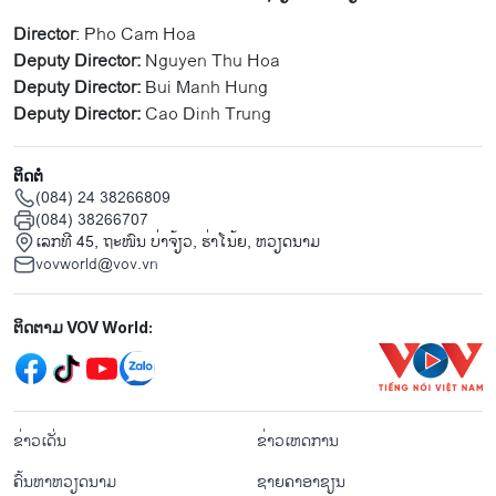
Director
: Pho Cam Hoa
Deputy Director:
Nguyen Thu Hoa
Deputy Director:
Bui Manh Hung
Deputy Director:
Cao Dinh Trung
ຕິດຕໍ່
(084) 24 38266809
(084) 38266707
ເລກທີ 45, ຖະໜົນ ບ່າ​ຈ້ຽວ, ຮ່າ​ໂນ້ຍ, ຫວຽດນາມ
vovworld@vov.vn
Mạng xã hội
ຕິດຕາມ VOV World:
menu footer tiếng Lào
ຂ່າວເດັ່ນ
ຂ່າວເຫດການ
ຄົ້ນຫາຫວຽດນາມ
ຊາຍຄາອາຊຽນ