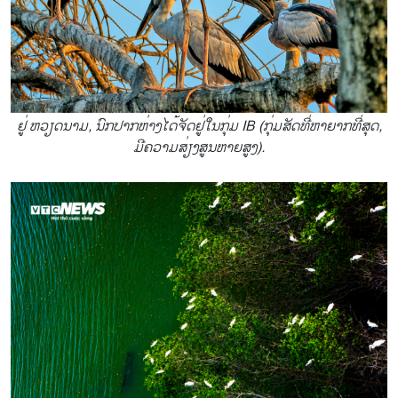
ຢູ່ ຫວຽດນາມ, ນົກປາກຫ່າງໄດ້ຈັດຢູ່ໃນກຸ່ມ IB (ກຸ່ມສັດທີ່ຫາຍາກທີ່ສຸດ,
ມີຄວາມສ່ຽງສູນຫາຍສູງ).