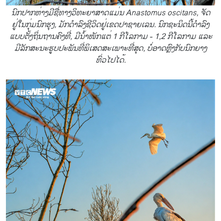
ນົກປາກຫ່າງມີຊື່ທາງວິທະຍາສາດແມ່ນ Anastomus oscitans, ຈັດ
ຢູ່ໃນກຸ່ມນົກຮຸງ, ມັກດຳລົງຊີວິດຢູ່ເຂດປາຊາຍເລນ. ນົກຊະນິດນີ້ດຳລົງ
ແບບຕັ້ງຖິ່ນຖານຄົງທີ່, ມີນ້ຳໜັກແຕ່ 1 ກີໂລກາມ - 1,2 ກີໂລກາມ ແລະ
ມີລັກສະນະຮູບປະພັນທີ່ພິເສດສະເພາະທີ່ສຸດ, ບໍ່ອາດຫຼົງກັບນົກຍາງ
ທົ່ວໄປໄດ້.