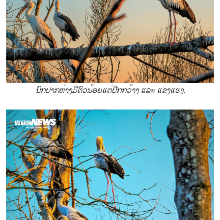
ນົກປາກຫ່າງມີຕົວນ້ອຍແຕ່ປີກກວ້າງ ແລະ ແຂງແຮງ.