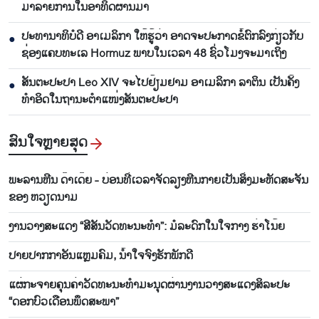
ມາລາຍການໃນອາທິດຜ່ານມາ
ປະທານາທິບໍດີ ອາເມລິກາ ໃຫ້ຮູ້ວ່າ ອາດຈະປະກາດຂໍ້ຕົກລົງກ່ຽວກັບ
●
ຊ່ອງແຄບທະເລ Hormuz ພາບໃນເວລາ 48 ຊົ່ວໂມງຈະມາເຖິງ
ສັນຕະປະປາ Leo XIV ຈະໄປຢ້ຽມຢາມ ອາເມລິກາ ລາຕິນ ເປັນຄັ້ງ
●
ທຳອິດໃນຖານະຕຳແໜ່ງສັນຕະປະປາ
ສົນ​ໃຈ​ຫຼາຍ​ສຸດ
ພະລານຫີນ ດ໊າເດ໊ຍ - ບ່ອນທີ່ເວລາຈັດລຽງຫີນກາຍເປັນສິ່ງມະຫັດສະຈັນ
ຂອງ ຫວຽດນາມ
ງານວາງສະແດງ “ສີສັນວັດທະນະທຳ”: ມໍລະດົກໃນໃຈກາງ ຮ່າໂນ້ຍ
ປາຍປາກກາອັນແຫຼມຄົມ, ນ້ຳໃຈຈົງຮັກພັກດີ
ແຜ່ກະຈາຍຄຸນຄ່າວັດທະນະທຳມະນຸດຜ່ານງານວາງສະແດງສິລະປະ
“ດອກບົວເດືອນພຶດສະພາ”