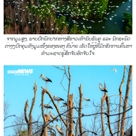
ຈາກມູມສູງ, ພາບປີກນົກປາກຫ່າງສີຂາວເທົານັບພັນຄູ່ ແລະ ນົກຊະນິດ
ຕ່າງໆປົກຄຸມທັງມູມໜຶ່ງຂອງໜອງ ທິນ້າຍ ເຮັດໃຫ້ຜູ້ທີ່ມັກຮັກການຄົ້ນຫາ
ທຳມະຊາດຮູ້ສຶກຈັບອົກຈັບໃຈ.