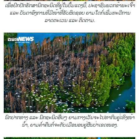
ເພື່ອປົກປັກຮັກສານົກຊະນິດທີ່ຢູ່ໃນປຶ້ມແດງນີ້, ປະຊາຊົນພວກຂ້າພະເຈົ້າ
ແລະ ບັນດາອົງການທີ່ມີໜ້າທີ່ຮັບຜິດຊອບ ຍາມໃດກໍ່ເພີ່ມທະວີການ
ລາດຕະເວນ ແລະ ຕິດຕາມ.
ນົກປາກຫ່າງ ແລະ ນົກຊະນິດອື່ນໆ ຍາມກາງເວັນຈະໄປຫາກິນຢູ່ເທິງໜ້າ
ນ້ຳ, ຍາມຄ່ຳຄືນກໍ່ຈະກັບເມືອນອນຢູ່ຜືນປ່າເຂດໜອງ.