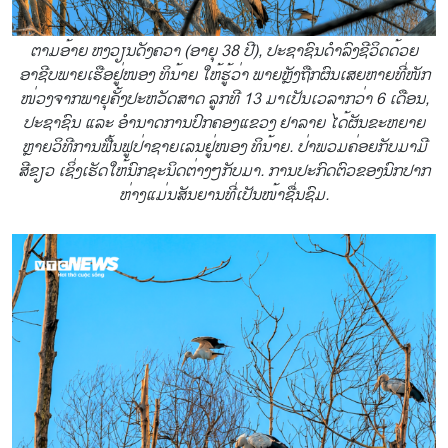
ຕາມອ້າຍ ຫງວຽນດັງຄວາ (ອາຍຸ 38 ປີ), ປະຊາຊົນດຳລົງຊີວິດດ້ວຍ
ອາຊີບພາຍເຮືອຢູ່ໜອງ ທິນ້າຍ ໃຫ້ຮູ້ວ່າ ພາຍຫຼັງຖືກຜົນເສຍຫາຍທີ່ໜັກ
ໜ່ວງຈາກພາຍຸຄັ້ງປະຫວັດສາດ ລູກທີ 13 ມາເປັນເວລາກວ່າ 6 ເດືອນ,
ປະຊາຊົນ ແລະ ອຳນາດການປົກຄອງແຂວງ ຢາລາຍ ໄດ້ຜັນຂະຫຍາຍ
ຫຼາຍວິທີການຟື້ນຟູປ່າຊາຍເລນຢູ່ໜອງ ທິນ້າຍ. ປ່າພວມຄ່ອຍກັບມາມີ
ສີຂຽວ ເຊິ່ງເຮັດໃຫ້ນົກຊະນິດຕ່າງໆກັບມາ. ການປະກົດຕົວຂອງນົກປາກ
ຫ່າງແມ່ນສັນຍານທີ່ເປັນໜ້າຊື່ນຊົມ.