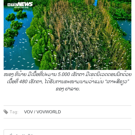
ໜອງ ທິນ້າຍ ມີເນື້ອທີ່ປະມານ 5.000 ເຮັກຕາ ມີເຂດນິເວດດອນນົກດ້ວຍ
ເນື້ອທີ່ 480 ເຮັກຕາ, ໄດ້ຮັບການຂະໜາມນາມວ່າແມ່ນ “ເກາະສີຂຽວ”
ຂອງ ຢາລາຍ.
Tag:
VOV /
VOVWORLD