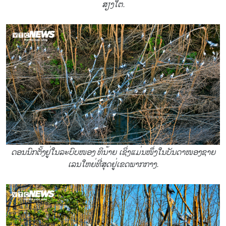
ສ່ຽງໃຕ້.
ດອນນົກຕັ້ງຢູ່ໃນລະບົບໜອງ ທິນ້າຍ ເຊິ່ງແມ່ນໜຶ່ງໃນບັນດາໜອງຊາຍ
ເລນໃຫຍ່ທີ່ສຸດຢູ່ເຂດພາກກາງ.