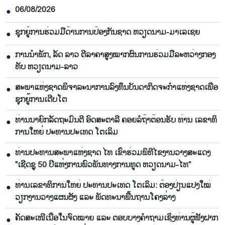
06/08/2026
●
ຊຸກ​ຍູ້​ການ​ຮ່ວມ​ມື​ດ້ານ​ການ​ປ້ອງ​ກັນ​ຊາດ ຫວຽດ​ນາມ-ມາ​ເລ​ເຊຍ
●
ການ​ນຳ​ພັກ, ລັດ ລາວ ຕີ​ລາ​ຄາ​ສູງ​ໝາກ​ຜົນ​ການ​ຮ່ວມ​ມື​ລະ​ຫວ່າງກອງ​
●
ທັບ ຫວຽດ​ນາມ-ລາວ
ສະ​ພາ​ແຫ່ງ​ຊາດ​ພິ​ຈາ​ລະ​ນາ​​ການລົງ​ທຶນ​ບັນ​ດາ​ກິດ​ຈະ​ກຳ​ແຫ່ງ​ຊາດ​ເພື່ອ​
●
ຊຸກ​ຍູ້​ການ​ເຕີບ​ໂຕ
ທ່ານ​ນາ​ຍົກ​ລັດ​ຖະ​ມົນ​ຕີ ອົດ​ສະ​ຕາ​ລີ ​ຄອຍລໍ​ຖ້າ​ຕ້ອນ​ຮັບ ທ່ານ ເລ​ຂາ​ທິ​
●
ການ​ໃຫຍ່ ປະ​ທານ​ປະ​ເທດ ໂຕ​ເລິມ
ທ່ານ​ປະ​ທານ​ສະ​ພາ​ແຫ່ງ​ຊາດ ໄທ ເຂົ້າ​ຮ່ວມ​ພິ​ທີ​ໄຂ​ງານ​ວາງ​ສະ​ແດງ
●
“ເຊີດ​ຊູ 50 ປີ​ແຫ່ງ​ການ​ພົວ​ພັນ​ທາງ​ການ​ທູດ ຫວຽດ​ນາມ-ໄທ”
ທ່ານເລ​ຂາ​ທິ​ການ​ໃຫຍ່ ປະ​ທານ​ປະ​ເທດ ໂຕ​ເລິມ: ຕ້ອງ​ປ່ຽນ​ແປງ​ໃໝ່​
●
ວຽກ​ງານ​ວາງ​ແຜນ​ຜັງ ແລະ ​ພັດ​ທະ​ນາ​ພື້ນ​ຖານ​ໂຄງ​ລ່າງ
ຄັດສະເໜີເນື້ອໃນຈົດໝາຍ ແລະ ຕອບບາງຄຳຖາມເຊິ່ງທ່ານຜູ້ຟັງຝາກ
●