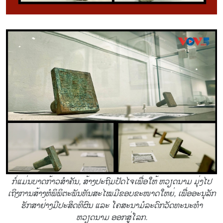
ກໍ່ແມ່ນບາດກ້າວສຳຄັນ, ສ້າງປະຖົມປັດໄຈເພື່ອໃຫ້ ຫວຽດນາມ ມຸ່ງໄປ
ເຖິງການສ້າງຫໍພິພິຕະພັນທັນສະໄໝມີຂອບຂະໜາດໃຫຍ່, ເພື່ອອະນຸລັກ
ຮັກສາຢ່າງມີປະສິດທິຜົນ ແລະ ໂຄສະນາມໍລະດົກວັດທະນະທຳ
ຫວຽດນາມ ອອກສູ່ໂລກ.