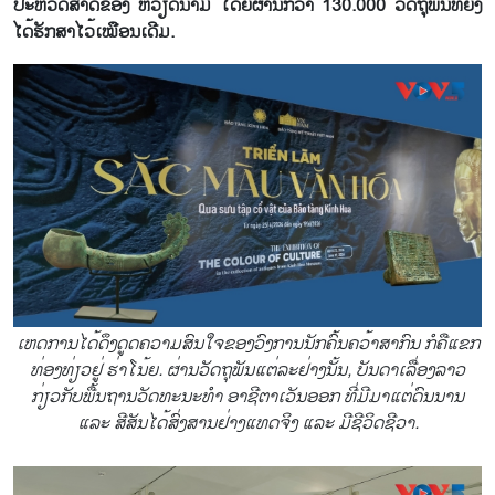
ປະຫວັດສາດຂອງ ຫວຽດນາມ ໂດຍຜ່ານກວ່າ 130.000 ວັດຖຸພັນທີ່ຍັງ
ໄດ້ຮັກສາໄວ້ເໝືອນເດີມ.
ເຫດການໄດ້ດຶງດູດຄວາມສົນໃຈຂອງວົງການນັກຄົ້ນຄວ້າສາກົນ ກໍຄືແຂກ
ທ່ອງທ່ຽວຢູ່ ຮ່າໂນ້ຍ. ຜ່ານວັດຖຸພັນແຕ່ລະຢ່າງນັ້ນ, ບັນດາເລື່ອງລາວ
ກ່ຽວກັບພື້ນຖານວັດທະນະທຳ ອາຊີຕາເວັນອອກ ທີ່ມີມາແຕ່ດົນນານ
ແລະ ສີສັນໄດ້ສົ່ງສານຢ່າງແທດຈິງ ແລະ ມີຊີວິດຊີວາ.