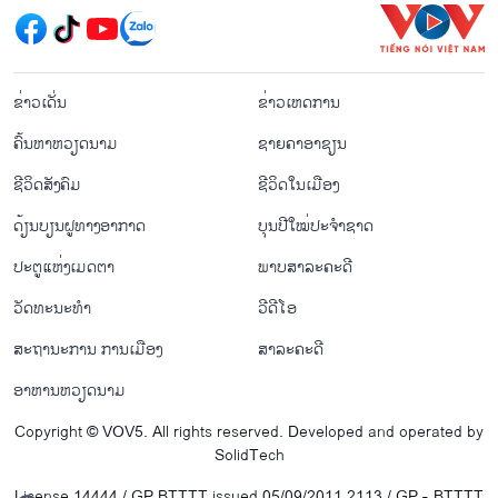
menu footer tiếng Lào
ຂ່າວເດັ່ນ
ຂ່າວເຫດການ
ຄົ້ນຫາຫວຽດນາມ
ຊາຍຄາອາຊຽນ
ຊີ​ວິດ​ສັງ​ຄົມ
ຊີ​ວິດ​ໃນ​ເມືອງ
ດ້ຽນບຽນ​ຝູທາງ​ອາກາດ
ບຸນປີໃໝ່ປະຈຳຊາດ
ປະຕູແຫ່ງເມດຕາ
ພາບສາລະຄະດີ
ວັດທະນະທໍາ
ວີດີໂອ
ສະຖານະການ ການເມືອງ
ສາລະຄະດີ
ອາຫານຫວຽດນາມ
Copyright © VOV5. All rights reserved. Developed and operated by
SolidTech
License 14444 / GP BTTTT issued 05/09/2011 2113 / GP - BTTTT