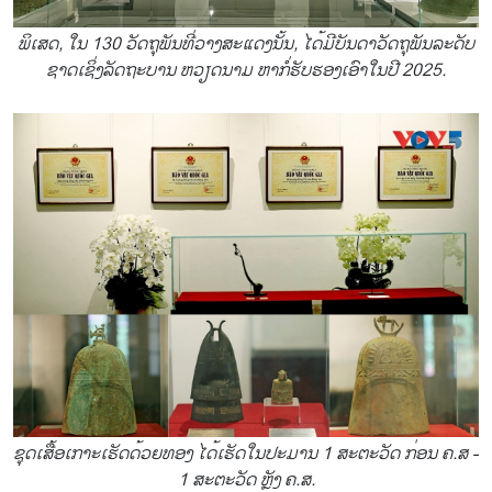
ພິເສດ, ໃນ 130 ວັດຖຸພັນທີ່ວາງສະແດງນັ້ນ, ໄດ້ມີບັນດາວັດຖຸພັນລະດັບ
ຊາດເຊິ່ງລັດຖະບານ ຫວຽດນາມ ຫາກໍ່ຮັບຮອງເອົາໃນປີ 2025.
ຊຸດເສື້ອເກາະເຮັດດ້ວຍທອງ ໄດ້ເຮັດໃນປະມານ 1 ສະຕະວັດ ກ່ອນ ຄ.ສ -
1 ສະຕະວັດ ຫຼັງ ຄ.ສ.