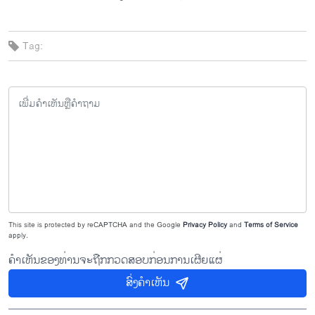
Tag:
This site is protected by reCAPTCHA and the Google
Privacy Policy
and
Terms of Service
apply.
ຄຳເຫັນຂອງທ່ານຈະຖືກກວດສອບກ່ອນການເຜີຍແຜ່
ສົ່ງຄຳເຫັນ