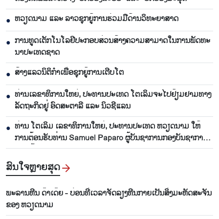
ຫວຽດ​ນາມ ແລະ ລາວ​ຊຸກ​ຍູ້​ການ​ຮ່ວມ​ມື​ດ້ານວ​ິ​ທະ​ຍາ​ສາດ
●
ການ​ທູດ​ເຕັກ​ໂນ​ໂລ​ຢີ​ປະ​ກອບ​ສ່ວນ​ສ້າງ​ຄວາມ​ສາ​ມາດ​ໃນ​ການ​ພັດ​ທະ​
●
ນາ​ປະ​ເທດ​ຊາດ
ສ້າງ​ແລວ​ນິ​ຕິ​ກຳ​ເພື່ອ​ຊຸກ​ຍູ້​ການ​ເຕີບ​ໂຕ
●
ທ່ານ​ເລ​ຂາ​ທິ​ການ​ໃຫຍ່, ປ​ະ​ທານ​ປະ​ເທດ ໂຕ​ເລິມ​ຈະ​ໄປ​ຢ້ຽມ​ຢາມ​ທາງ​
●
ລັດ​ຖະ​ກິດ​ຢູ່ ອົດ​ສະ​ຕາ​ລີ ແລະ ນິວ​ຊີ​ແລນ
ທ່ານ ໂຕ​ເລິມ ເລ​ຂາ​ທິ​ການ​ໃຫຍ່, ປະ​ທານ​ປະ​ເທດ ​ຫວຽດ​ນາມ ໃຫ້​
●
ການ​ຕ້ອນ​ຮັບ​ທ່ານ Samuel Paparo ຜູ້​ບັນ​ຊາ​ການກອງ​ບັນ​ຊາ​ການ
ພາກ​ພື້ນ​ປາ​ຊີ​ຟິກ ອາ​ເມ​ລິ​ກາ
ສົນ​ໃຈ​ຫຼາຍ​ສຸດ
ພະລານຫີນ ດ໊າເດ໊ຍ - ບ່ອນທີ່ເວລາຈັດລຽງຫີນກາຍເປັນສິ່ງມະຫັດສະຈັນ
ຂອງ ຫວຽດນາມ