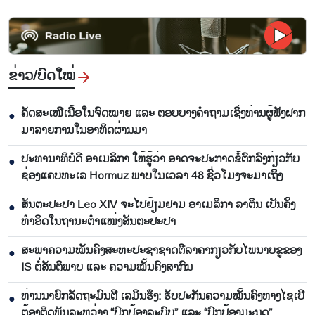
ຂ່າວ/ບົດ​ໃໝ່
ຄັດສະເໜີເນື້ອໃນຈົດໝາຍ ແລະ ຕອບບາງຄຳຖາມເຊິ່ງທ່ານຜູ້ຟັງຝາກ
●
ມາລາຍການໃນອາທິດຜ່ານມາ
ປະທານາທິບໍດີ ອາເມລິກາ ໃຫ້ຮູ້ວ່າ ອາດຈະປະກາດຂໍ້ຕົກລົງກ່ຽວກັບ
●
ຊ່ອງແຄບທະເລ Hormuz ພາບໃນເວລາ 48 ຊົ່ວໂມງຈະມາເຖິງ
ສັນຕະປະປາ Leo XIV ຈະໄປຢ້ຽມຢາມ ອາເມລິກາ ລາຕິນ ເປັນຄັ້ງ
●
ທຳອິດໃນຖານະຕຳແໜ່ງສັນຕະປະປາ
ສະພາຄວາມໝັ້ນຄົງສະຫະປະຊາຊາດຕີລາຄາກ່ຽວກັບໄພນາບຂູ່ຂອງ
●
IS ຕໍ່ສັນຕິພາບ ແລະ ຄວາມໝັ້ນຄົງສາກົນ
ທ່ານນາຍົກລັດຖະມົນຕີ ເລມິນຮຶງ: ຮັບປະກັນຄວາມໝັ້ນຄົງທາງໄຊເບີ
●
ຕ້ອງຕິດພັນລະຫວ່າງ “ປົກປ້ອງລະບົບ” ແລະ “ປົກປ້ອງມະນຸດ”