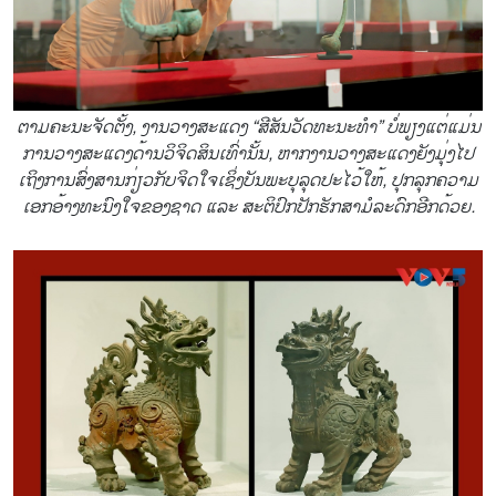
ຕາມຄະນະຈັດຕັ້ງ, ງານວາງສະແດງ “ສີສັນວັດທະນະທຳ” ບໍ່ພຽງແຕ່ແມ່ນ
ການວາງສະແດງດ້ານວິຈິດສິນເທົ່ານັ້ນ, ຫາກງານວາງສະແດງຍັງມຸ່ງໄປ
ເຖິງການສົ່ງສານກ່ຽວກັບຈິດໃຈເຊິ່ງບັນພະບຸລຸດປະໄວ້ໃຫ້, ປຸກລຸກຄວາມ
ເອກອ້າງທະນົງໃຈຂອງຊາດ ແລະ ສະຕິປົກປັກຮັກສາມໍລະດົກອີກດ້ວຍ.