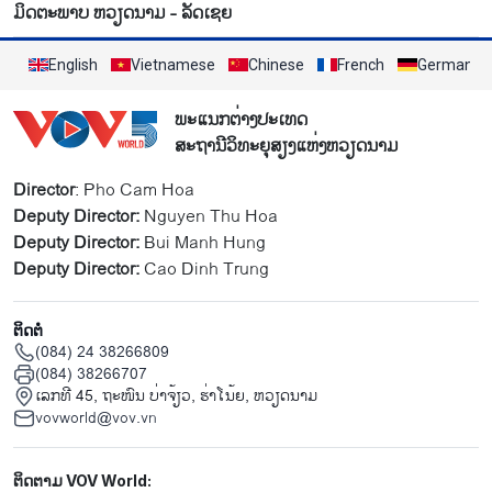
ມິດຕະພາບ ຫວຽດນາມ - ລັດເຊຍ
English
Vietnamese
Chinese
French
German
ພະແນກຕ່າງປະເທດ
ສະຖານີວິທະຍຸສຽງແຫ່ງຫວຽດນາມ
Director
: Pho Cam Hoa
Deputy Director:
Nguyen Thu Hoa
Deputy Director:
Bui Manh Hung
Deputy Director:
Cao Dinh Trung
ຕິດຕໍ່
(084) 24 38266809
(084) 38266707
ເລກທີ 45, ຖະໜົນ ບ່າ​ຈ້ຽວ, ຮ່າ​ໂນ້ຍ, ຫວຽດນາມ
vovworld@vov.vn
Mạng xã hội
ຕິດຕາມ VOV World: