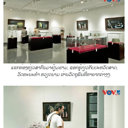
ແຂກທ່ອງທ່ຽວສາກົນມາຢ້ຽມຢາມ, ຊອກຮູ້ກ່ຽວກັບປະຫວັດສາດ,
ວັດທະນະທຳ ຫວຽດນາມ ຜ່ານວັດຖຸພັນທີ່ຫາຍາກຕ່າງໆ.