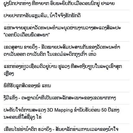
ຝູງນົກປາກຫ່າງ ທີ່ຫາຍາກ ອົບພະຍົບກັບເມືອດອນນົກຢູ່ ຢາລາຍ
ປາຍປາກກາອັນແຫຼມຄົມ, ນ້ຳໃຈຈົງຮັກພັກດີ
ແຜ່ກະຈາຍຄຸນຄ່າວັດທະນະທຳມະນຸດຜ່ານງານວາງສະແດງສິລະປະ
“ດອກບົວເດືອນພຶດສະພາ”
ເຂດສຸສານ ຂາຍດິ້ງ - ຂີດໝາຍປະສົມປະສານກັນຂອງວັດທະນະທຳ
ຕາເວັນອອກ ຕາເວັນຕົກ ໃນເຂດມໍລະດົກກຸງເກົ່າ ເຫ້ວ
ແຂກທ່ອງທ່ຽວເຊື່ອມຕົວຢູ່ບ້ານ ຟູລວງ ທີ່ສະຫງົບງຽບໃນລະດູເຂົ້າສຸກ
ເຫຼືອງ
ພິທີຮັບລູກສິດຂອງໝໍ ແທນ
ງືມີແທັ້ງ - ຕະຫຼາດນ້ຳທີ່ເປັນເອກະລັກສະເພາະຂອງເຂດພາກກາງ
ປະທັບໃຈຕໍ່ການສະແດງ 3D Mapping ຂ່ຳນັບຮັບຕ້ອນ 50 ປີແຫ່ງ
ນະຄອນທີ່ໃສ່ຊື່ລຸງ ໂຮ່
ເຂື່ອນໄຟຟ້ານ້ຳຕົກ ຮວ່າບິ່ງ - ສັນຍາລັກຂ້າມການເວລາຂອງນ້ຳໃຈ