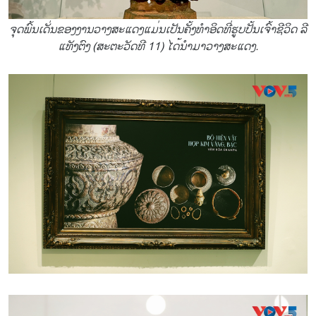
ຈຸດພົ້ນເດັ່ນຂອງງານວາງສະແດງແມ່ນເປັນຄັ້ງທຳອິດທີ່ຮູບປັ້ນເຈົ້າຊີວິດ ລີ
ແທັງຕົງ (ສະຕະວັດທີ 11) ໄດ້ນຳມາວາງສະແດງ.