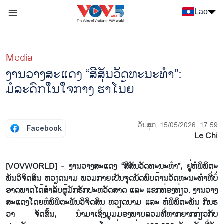
Nhảy đến nội dung
Lao
Menu trang chủ tiếng Lào
menu phụ tiếng Lào
Media
ງານວາງສະແດງ “ສີສັນວັດທະນະທຳ”:
ມໍລະດົກໃນໃຈກາງ ຮ່າໂນ້ຍ
ວັນສຸກ, 15/05/2026, 17:59
Facebook
Le Chi
[VOVWORLD] - ງານວາງສະແດງ “ສີສັນວັດທະນະທຳ”, ຢູ່ຫໍພິພິຕະ
ພັນວິຈິດສິນ ຫວຽດນາມ ພວມກາຍເປັນຈຸດນັດພົບດ້ານວັດທະນະທຳທີ່ບໍ່
ອາດພາດໄດ້ສຳລັບຜູ້ມັກຮັກປະຫວັດສາດ ແລະ ແຂກທ່ອງທ່ຽວ. ງານວາງ
ສະແດງໂດຍຫໍພິພິຕະພັນວິຈິດສິນ ຫວຽດນາມ ແລະ ຫໍພິພິຕະພັນ ກິນຮ
ວາ ຈັດຂຶ້ນ, ນຳມາເຊິ່ງມູມມອງພາບລວມທີ່ຫາກຍາກກ່ຽວກັບ