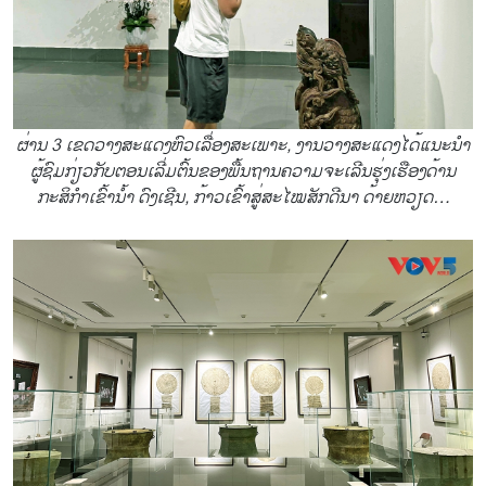
ຜ່ານ 3 ເຂດວາງສະແດງຫົວເລື່ອງສະເພາະ, ງານວາງສະແດງໄດ້ແນະນຳ
ຜູ້ຊົມກ່ຽວກັບຕອນເລີ່ມຕົ້ນຂອງພື້ນຖານຄວາມຈະເລີນຮຸ່ງເຮືອງດ້ານ
ກະສິກຳເຂົ້ານ້ຳ ດົງເຊີນ, ກ້າວເຂົ້າສູ່ສະໄໝສັກດີນາ ດ້າຍຫວຽດ…