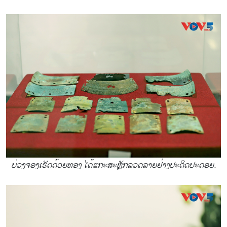
ບ່ວງຈອງເຮັດດ້ວຍທອງ ໄດ້ແກະສະຫຼັກລວດລາຍຢ່າງປະດິດປະດອຍ.