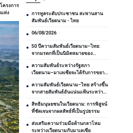
็นโครงการ
ยแห่ง
การทูตระดับประชาชน สะพานสาน
●
สัมพันธ์เวียดนาม - ไทย
06/08/2026
●
50 ปีความสัมพันธ์เวียดนาม–ไทย:
●
จากมรดกที่เป็นนิมิตหมายของ
ประธานโฮจิมินห์สู่ตวามเป็นหุ้นส่วน
ความสัมพันธ์ระหว่างรัฐสภา
●
ยุทธศาสตร์รอบด้าน
เวียดนาม–มาเลเซียจะได้รับการขยาย
อย่างต่อเนื่อง
ความสัมพันธ์เวียดนาม–ไทย สร้างขึ้น
●
จากสายสัมพันธ์อันแน่นแฟ้นระหว่าง
ประชาชนของทั้งสองประเทศ
สิทธิมนุษยชนในเวียดนาม: การพิสูจน์
●
ที่ชัดเจนจากผลลัพธ์ที่เป็นรูปธรรม
ส่งเสริมความร่วมมือด้านกลาโหม
●
ระหว่างเวียดนามกับมาเลเซีย