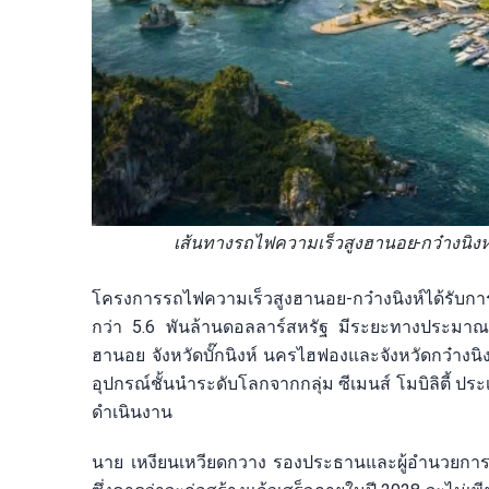
เส้นทางรถไฟความเร็วสูงฮานอย-กว๋างนิงห์:
โครงการรถไฟความเร็วสูงฮานอย-กว๋างนิงห์ได้รับกา
กว่า 5.6 พันล้านดอลลาร์สหรัฐ มีระยะทางประมาณ 
ฮานอย จังหวัดบั๊กนิงห์ นครไฮฟองและจังหวัดกว๋างน
อุปกรณ์ชั้นนำระดับโลกจากกลุ่ม ซีเมนส์ โมบิลิตี้ ป
ดำเนินงาน
นาย เหงียนเหวียดกวาง รองประธานและผู้อำนวยการใ