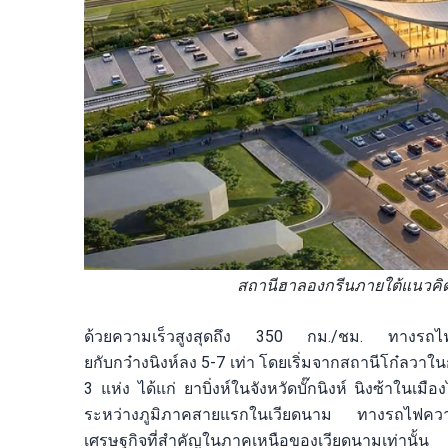
สถานีฮาลองกรีนภายใต้แนวคิด 
ด้วยความเร็วสูงสุดถึง 350 กม./ชม. ทางรถไฟคว
ยกับกว๋างนิงห์ลง 5-7 เท่า โดยเริ่มจากสถานีโก๋ลวา
3 แห่ง ได้แก่ ยาบิ่งห์ในจังหวัดบั๊กนิงห์ นิงซ้าในเม
ระหว่างภูมิภาคสายแรกในเวียดนาม ทางรถไฟความเร็ว
เศรษฐกิจที่สำคัญในภาคเหนือของเวียดนามเท่านั้