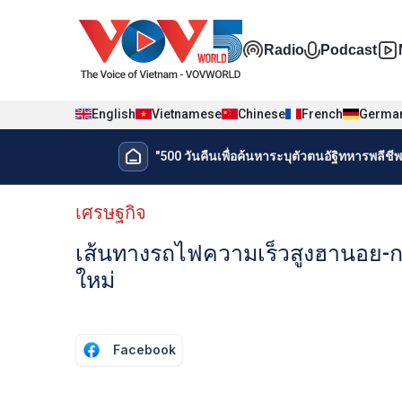
Nhảy đến nội dung
Đa phương t
Radio
Podcast
English
Vietnamese
Chinese
French
Germa
Menu trang chủ tiếng Thái
"500 วันคืนเพื่อค้นหาระบุตัวตนอัฐิทหารพลีชีพเ
Menu phụ tiếng Thái
เศรษฐกิจ
เส้นทางรถไฟความเร็วสูงฮานอย-กว๋า
ใหม่
Facebook