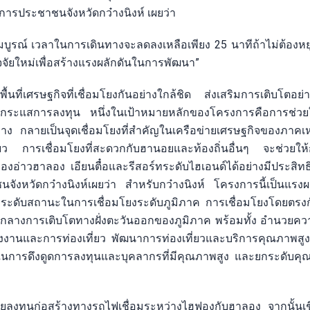
ารประชาชนจังหวัดกว๋างนิงห์ เผยว่า
บูรณ์ เวลาในการเดินทางจะลดลงเหลือเพียง 25 นาทีถ้าไม่ต้องหยุ
ัจจัยใหม่เพื่อสร้างแรงผลักดันในการพัฒนา”
้นที่เศรษฐกิจที่เชื่อมโยงกันอย่างใกล้ชิด ส่งเสริมการเติบโตอย่า
ะแสการลงทุน หนึ่งในเป้าหมายหลักของโครงการคือการช่วยให
วนกลาง กลายเป็นจุดเชื่อมโยงที่สำคัญในเครือข่ายเศรษฐกิจของภาค
การเชื่อมโยงที่สะดวกกับฮานอยและท้องถิ่นอื่นๆ จะช่วยให้กว
งอ่าวฮาลอง เอียนตื๋อและรีสอร์ทระดับไฮเอนด์ได้อย่างมีประสิ
งหวัดกว๋างนิงห์เผยว่า สำหรับกว๋างนิงห์ โครงการนี้เป็นแรงผล
กระดับสถานะในการเชื่อมโยงระดับภูมิภาค การเชื่อมโยงโดยตรง
ูนย์กลางการเติบโตทางฝั่งตะวันออกของภูมิภาค พร้อมทั้ง อำนวย
รงงานและการท่องเที่ยว พัฒนาการท่องเที่ยวและบริการคุณภาพสูง
าพในการดึงดูดการลงทุนและบุคลากรที่มีคุณภาพสูง และยกระดับคุ
วิจัยลงทุนก่อสร้างทางรถไฟเชื่อมระหว่างไฮฟองกับฮาลอง จากนั้นเช