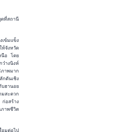
ดที่สถานี
งเข้มแข็ง
้จังหวัด
เหนือ โดย
๋างนิงห์
ทธิภาพมาก
ักดันเชิง
กับฮานอย
ความสะดวก
 ก่อสร้าง
ณภาพชีวิต
ื่อมต่อไป