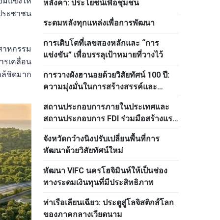
้มแข็งให้
หลังคา: ประโยชน์เพื่อชุมชน
องประชาชน
ระดมพลังทุกแหล่งเพื่อการพัฒนา
การเติบโตที่เลขสองหลักและ “การ
ุตสาหกรรม
แข่งขัน” เพื่อบรรลุเป้าหมายที่วางไว้
ารเคลื่อน
กล้ชิดมาก
การวางผังฮานอยด้วยวิสัยทัศน์ 100 ปี:
ความมุ่งมั่นในการสร้างสรรค์และ
พัฒนาเมืองหลวง
สถานประกอบการภายในประเทศและ
สถานประกอบการ FDI ร่วมมือสร้างแรง
ผลักดันให้แก่การเติบโต
จังหวัดกว๋างนิงปรับเปลี่ยนพื้นที่การ
พัฒนาด้วยวิสัยทัศน์ใหม่
พัฒนา VIFC นครโฮจิมินห์ให้เป็นช่อง
ทางระดมเงินทุนที่มีประสิทธิภาพ
ท่าเรือเลียนเฉียว: ประตูสู่โลจิสติกส์โลก
ของภาคกลางเวียดนาม