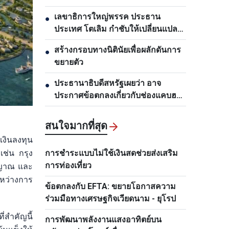
เลขาธิการใหญ่พรรค ประธาน
●
ประเทศ โตเลิม กำชับให้เปลี่ยนแปลง
งานด้านการวางแผนและพัฒนา
สร้างกรอบทางนิตินัยเพื่อผลักดันการ
●
โครงสร้างพื้นฐาน
ขยายตัว
ประธานาธิบดีสหรัฐเผยว่า อาจ
●
ประกาศข้อตกลงเกี่ยวกับช่องแคบฮอร์
มุซภายใน 48 ชั่วโมงข้างหน้า
สนใจมากที่สุด
เงินลงทุน
เช่น กรุง
การชำระแบบไม่ใช้เงินสดช่วยส่งเสริม
การท่องเที่ยว
ัญญาณ และ
ะหว่างการ
ข้อตกลงกับ EFTA: ขยายโอกาสความ
ร่วมมือทางเศรษฐกิจเวียดนาม - ยุโรป
่สำคัญนี้
การพัฒนาพลังงานแสงอาทิตย์บน