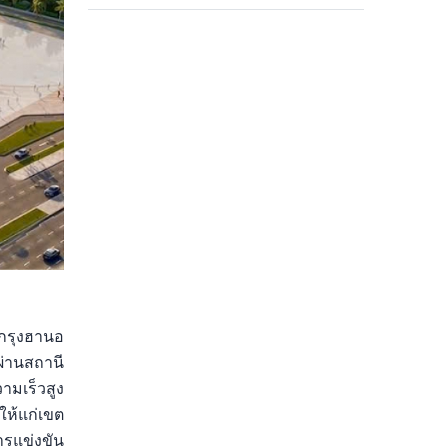
กรุงฮานอ
ผ่านสถานี
ามเร็วสูง
ให้แก่เขต
รแข่งขัน