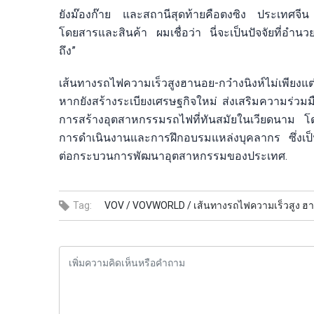
ยังม๊องก๊าย และสถานีสุดท้ายคือตงซิง ประเทศจีน 
โดยสารและสินค้า ผมเชื่อว่า นี่จะเป็นปัจจัยที่อ
ถึง”
เส้นทางรถไฟความเร็วสูงฮานอย-กว๋างนิงห์ไม่เพียงแต่
หากยังสร้างระเบียงเศรษฐกิจใหม่ ส่งเสริมความร่
การสร้างอุตสาหกรรมรถไฟที่ทันสมัยในเวียดนาม โด
การดำเนินงานและการฝึกอบรมแหล่งบุคลากร ซึ่งเป็น
ต่อกระบวนการพัฒนาอุตสาหกรรมของประเทศ.
Tag:
VOV /
VOVWORLD /
เส้นทางรถไฟความเร็วสูง ฮาน