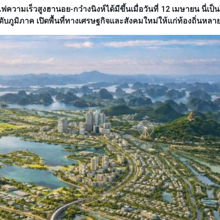
มเร็วสูงฮานอย-กว๋างนิงห์ได้มีขึ้นเมื่อวันที่ 12 เมษายน นี่เป
ภูมิภาค เปิดพื้นที่ทางเศรษฐกิจและสังคมใหม่ให้แก่ท้องถิ่นหลา