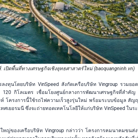
 เปิดพื้นที่ทางเศรษฐกิจเชิงยุทธศาสาตร์ใหม่ (baoquangninh.vn)
รลงทุนโดยบริษัท VinSpeed สังกัดเครือบริษัท Vingroup รวมยอด
120 กิโลเมตร เชื่อมโยงศูนย์กลางการพัฒนาเศรษฐกิจที่สำคัญ 
ิงห์ โครงการนี้ใช้รถไฟความเร็วสูงรุ่นใหม่ พร้อมระบบข้อมูล ส
ระเทศเยอรมนี ซึ่งจะถ่ายทอดเทคโนโลยีให้แก่บริษัท VinSpeed ในร
หญ่ของเครือบริษัท Vingroup กล่าวว่า โครงการคมนาคมขนส่งที