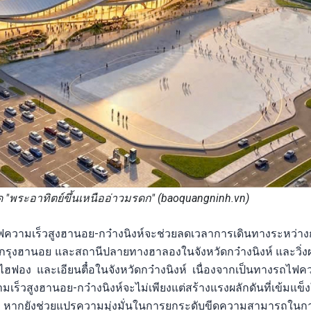
"พระอาทิตย์ขึ้นเหนืออ่าวมรดก" (baoquangninh.vn)
ามเร็วสูงฮานอย-กว๋างนิงห์จะช่วยลดเวลาการเดินทางระหว่าง
ในกรุงฮานอย และสถานีปลายทางฮาลองในจังหวัดกว๋างนิงห์ และวิ่ง
ืองไฮฟอง และเอียนตื๋อในจังหวัดกว๋างนิงห์ เนื่องจากเป็นทางรถไฟคว
สูงฮานอย-กว๋างนิงห์จะไม่เพียงแต่สร้างแรงผลักดันที่เข้มแข็ง
น หากยังช่วยแปรความมุ่งมั่นในการยกระดับขีดความสามารถในกา