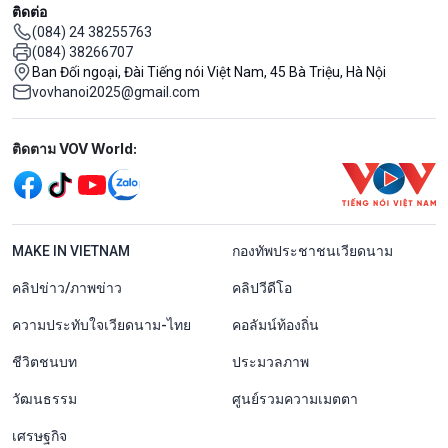
ติดต่อ
(084) 24 38255763
(084) 38266707
Ban Đối ngoại, Đài Tiếng nói Việt Nam, 45 Bà Triệu, Hà Nội
vovhanoi2025@gmail.com
Mạng xã hội
ติดตาม VOV World:
menu footer tiếng Thái
MAKE IN VIETNAM
กองทัพประชาชนเวียดนาม
คลิปข่าว/ภาพข่าว
คลิปวีดีโอ
ความประทับใจเวียดนาม-ไทย
คอลัมน์ท้องถิ่น
ชีวิตชนบท
ประมวลภาพ
วัฒนธรรม
ศูนย์รวมความเมตตา
เศรษฐกิจ