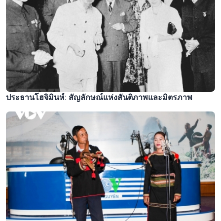
ประธานโฮจิมินห์: สัญลักษณ์แห่งสันติภาพและมิตรภาพ