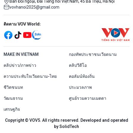
Ban Đối ngoại, Đài Tiếng nói Việt Nam, 45 Bà Triệu, Hà Nội
vovhanoi2025@gmail.com
Mạng xã hội
ติดตาม VOV World:
menu footer tiếng Thái
MAKE IN VIETNAM
กองทัพประชาชนเวียดนาม
คลิปข่าว/ภาพข่าว
คลิปวีดีโอ
ความประทับใจเวียดนาม-ไทย
คอลัมน์ท้องถิ่น
ชีวิตชนบท
ประมวลภาพ
วัฒนธรรม
ศูนย์รวมความเมตตา
เศรษฐกิจ
Copyright © VOV5. All rights reserved. Developed and operated
by SolidTech