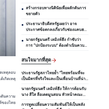
งานด้านการวางแผนและพัฒนา
สร้างกรอบทางนิตินัยเพื่อผลักดันการ
●
โครงสร้างพื้นฐาน
ขยายตัว
ประธานาธิบดีสหรัฐเผยว่า อาจ
●
ประกาศข้อตกลงเกี่ยวกับช่องแคบฮอร์
มุซภายใน 48 ชั่วโมงข้างหน้า
นายกรัฐมนตรี เลมิงห์ฮึง กำชับว่า
●
การ “ปกป้องระบบ” ต้องดำเนินควบคู่
ไปกับการ “ปกป้องประชาชน”
สนใจมากที่สุด
ิดเหตุลอบ
ประธานรัฐสภาไทยย้ำ "ไทยพร้อมที่จะ
้เกิดเหตุ
เป็นมิตรที่จริงใจและเป็นเพื่อนบ้านที่น่า
ไว้วางใจของเวียดนามเสมอ"
นายกรัฐมนตรี เลมิงห์ฮึง ให้การต้อนรับ
นาง สีใส ลือเดดมูนสอน หัวหน้าคณะ
ักดันความ
กรรมการด้านบุคลากรส่วนกลางพรรค
ใต้ของไทย
การทูตเปลี่ยนความสัมพันธ์ให้เป็นพลัง
ประชาชนปฏิวัติลาว