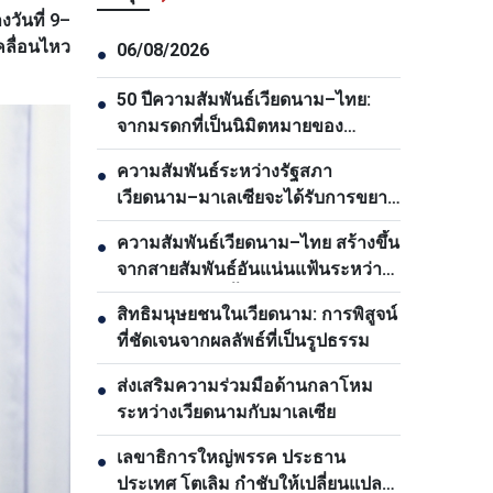
วันที่ 9–
ลื่อนไหว
06/08/2026
●
50 ปีความสัมพันธ์เวียดนาม–ไทย:
●
จากมรดกที่เป็นนิมิตหมายของ
ประธานโฮจิมินห์สู่ตวามเป็นหุ้นส่วน
ความสัมพันธ์ระหว่างรัฐสภา
●
ยุทธศาสตร์รอบด้าน
เวียดนาม–มาเลเซียจะได้รับการขยาย
อย่างต่อเนื่อง
ความสัมพันธ์เวียดนาม–ไทย สร้างขึ้น
●
จากสายสัมพันธ์อันแน่นแฟ้นระหว่าง
ประชาชนของทั้งสองประเทศ
สิทธิมนุษยชนในเวียดนาม: การพิสูจน์
●
ที่ชัดเจนจากผลลัพธ์ที่เป็นรูปธรรม
ส่งเสริมความร่วมมือด้านกลาโหม
●
ระหว่างเวียดนามกับมาเลเซีย
เลขาธิการใหญ่พรรค ประธาน
●
ประเทศ โตเลิม กำชับให้เปลี่ยนแปลง