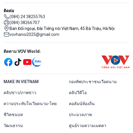
ติดต่อ
(084) 24 38255763
(084) 38266707
Ban Đối ngoại, Đài Tiếng nói Việt Nam, 45 Bà Triệu, Hà Nội
vovhanoi2025@gmail.com
Mạng xã hội
ติดตาม VOV World:
menu footer tiếng Thái
MAKE IN VIETNAM
กองทัพประชาชนเวียดนาม
คลิปข่าว/ภาพข่าว
คลิปวีดีโอ
ความประทับใจเวียดนาม-ไทย
คอลัมน์ท้องถิ่น
ชีวิตชนบท
ประมวลภาพ
วัฒนธรรม
ศูนย์รวมความเมตตา