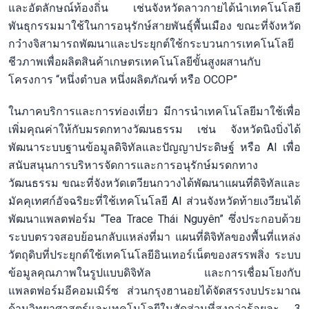
และอัตลักษณ์ท้องถิ่น เช่นจังหวัดลาวกายได้นำเทคโนโลยี
พันธุกรรมมาใช้ในการอนุรักษ์สายพันธุ์พื้นเมือง ขณะที่จังหวัด
กว๋างจิสามารถพัฒนาและประยุกต์ใช้กระบวนการเทคโนโลยี
ชีวภาพเพื่อผลิตสินค้าเกษตรเทคโนโลยีขั้นสูงผสานกับ
โครงการ “หนึ่งตำบล หนึ่งผลิตภัณฑ์ หรือ OCOP”
ในภาคบริการและการท่องเที่ยว มีการนำเทคโนโลยีมาใช้เพื่อ
เพิ่มคุณค่าให้กับมรดกทางวัฒนธรรม เช่น จังหวัดนิงบิ่งได้
พัฒนาระบบฐานข้อมูลดิจิทัลและปัญญาประดิษฐ์ หรือ AI เพื่อ
สนับสนุนการบริหารจัดการและการอนุรักษ์มรดกทาง
วัฒนธรรม ขณะที่จังหวัดเตวียนกวางได้พัฒนาแผนที่ดิจิทัลและ
มัคคุเทศก์อัจฉริยะที่ใช้เทคโนโลยี AI ส่วนจังหวัดท้ายเงวียนได้
พัฒนาแพลตฟอร์ม “Tea Trace Thái Nguyên” ซึ่งประกอบด้วย
ระบบตรวจสอบย้อนกลับแหล่งที่มา แผนที่ดิจิทัลของพื้นที่แหล่ง
วัตถุดิบที่ประยุกต์ใช้เทคโนโลยีอินเทอร์เน็ตของสรรพสิ่ง ระบบ
ข้อมูลคุณภาพในรูปแบบดิจิทัล และการเชื่อมโยงกับ
แพลตฟอร์มอีคอมเมิร์ซ ส่วนกรุงฮานอยได้จัดสรรงบประมาณ
ด้านวิทยาศาสตร์และเทคโนโลยีในสัดส่วนที่สูงกว่าร้อยละ 3