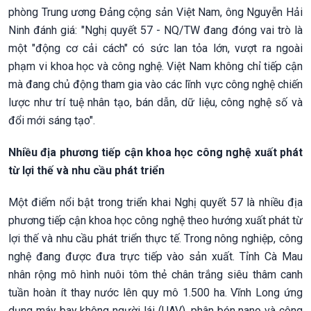
phòng Trung ương Đảng cộng sản Việt Nam, ông Nguyễn Hải
Ninh đánh giá: "Nghị quyết 57 - NQ/TW đang đóng vai trò là
một "động cơ cải cách" có sức lan tỏa lớn, vượt ra ngoài
phạm vi khoa học và công nghệ. Việt Nam không chỉ tiếp cận
mà đang chủ động tham gia vào các lĩnh vực công nghệ chiến
lược như trí tuệ nhân tạo, bán dẫn, dữ liệu, công nghệ số và
đổi mới sáng tạo".
Nhiều địa phương tiếp cận khoa học công nghệ xuất phát
từ lợi thế và nhu cầu phát triển
Một điểm nổi bật trong triển khai Nghị quyết 57 là nhiều địa
phương tiếp cận khoa học công nghệ theo hướng xuất phát từ
lợi thế và nhu cầu phát triển thực tế. Trong nông nghiệp, công
nghệ đang được đưa trực tiếp vào sản xuất. Tỉnh Cà Mau
nhân rộng mô hình nuôi tôm thẻ chân trắng siêu thâm canh
tuần hoàn ít thay nước lên quy mô 1.500 ha. Vĩnh Long ứng
dụng máy bay không người lái (UAV), phân bón nano và công