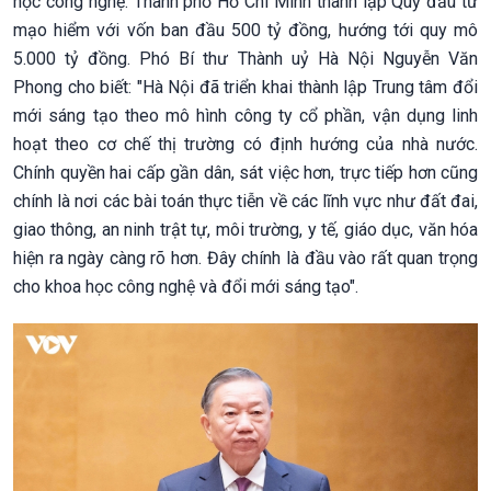
học công nghệ. Thành phố Hồ Chí Minh thành lập Quỹ đầu tư
mạo hiểm với vốn ban đầu 500 tỷ đồng, hướng tới quy mô
5.000 tỷ đồng. Phó Bí thư Thành uỷ Hà Nội Nguyễn Văn
Phong cho biết: "Hà Nội đã triển khai thành lập Trung tâm đổi
mới sáng tạo theo mô hình công ty cổ phần, vận dụng linh
hoạt theo cơ chế thị trường có định hướng của nhà nước.
Chính quyền hai cấp gần dân, sát việc hơn, trực tiếp hơn cũng
chính là nơi các bài toán thực tiễn về các lĩnh vực như đất đai,
giao thông, an ninh trật tự, môi trường, y tế, giáo dục, văn hóa
hiện ra ngày càng rõ hơn. Đây chính là đầu vào rất quan trọng
cho khoa học công nghệ và đổi mới sáng tạo".