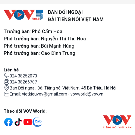
BAN ĐỐI NGOẠI
ĐÀI TIẾNG NÓI VIỆT NAM
Trưởng ban
: Phó Cẩm Hoa
Phó trưởng ban:
Nguyễn Thị Thu Hoa
Phó trưởng ban:
Bùi Mạnh Hùng
Phó trưởng ban:
Cao Đình Trung
Liên hệ
024 38252070
024 38266707
Ban Đối ngoại, Đài Tiếng nói Việt Nam, 45 Bà Triệu, Hà Nội
Email: vietkieuvov@gmail.com - vovworld@vov.vn
Mạng xã hội
Theo dõi VOV World: