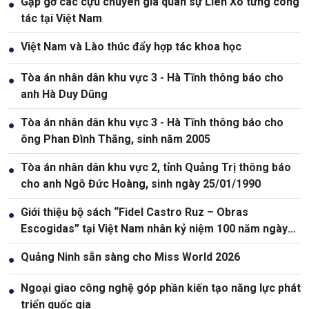
Gặp gỡ các cựu chuyên gia quân sự Liên Xô từng công
●
tác tại Việt Nam
Việt Nam và Lào thúc đẩy hợp tác khoa học
●
Tòa án nhân dân khu vực 3 - Hà Tĩnh thông báo cho
●
anh Hà Duy Dũng
Tòa án nhân dân khu vực 3 - Hà Tĩnh thông báo cho
●
ông Phan Đình Thắng, sinh năm 2005
Tòa án nhân dân khu vực 2, tỉnh Quảng Trị thông báo
●
cho anh Ngô Đức Hoàng, sinh ngày 25/01/1990
Giới thiệu bộ sách “Fidel Castro Ruz – Obras
●
Escogidas” tại Việt Nam nhân kỷ niệm 100 năm ngày
sinh Fidel Castro
Quảng Ninh sẵn sàng cho Miss World 2026
●
Ngoại giao công nghệ góp phần kiến tạo năng lực phát
●
triển quốc gia