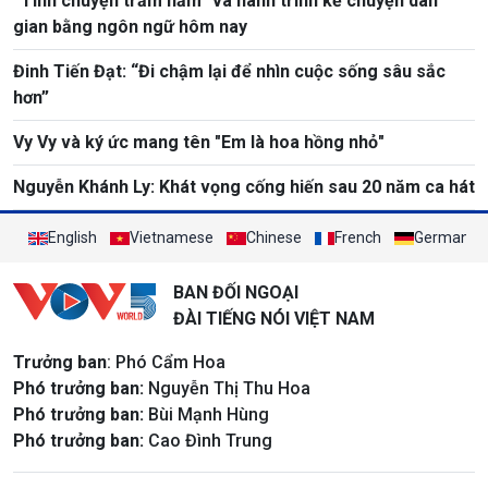
“Tính chuyện trăm năm” và hành trình kể chuyện dân
gian bằng ngôn ngữ hôm nay
Đinh Tiến Đạt: “Đi chậm lại để nhìn cuộc sống sâu sắc
hơn”
Vy Vy và ký ức mang tên "Em là hoa hồng nhỏ"
Nguyễn Khánh Ly: Khát vọng cống hiến sau 20 năm ca hát
English
Vietnamese
Chinese
French
German
BAN ĐỐI NGOẠI
ĐÀI TIẾNG NÓI VIỆT NAM
Trưởng ban
: Phó Cẩm Hoa
Phó trưởng ban:
Nguyễn Thị Thu Hoa
Phó trưởng ban:
Bùi Mạnh Hùng
Phó trưởng ban:
Cao Đình Trung