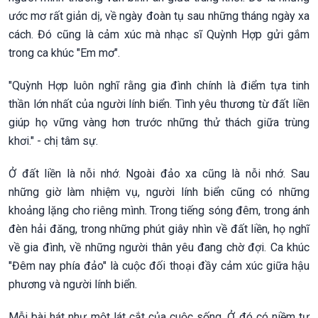
ước mơ rất giản dị, về ngày đoàn tụ sau những tháng ngày xa
cách. Đó cũng là cảm xúc mà nhạc sĩ Quỳnh Hợp gửi gắm
trong ca khúc "Em mơ".
"Quỳnh Hợp luôn nghĩ rằng gia đình chính là điểm tựa tinh
thần lớn nhất của người lính biển. Tình yêu thương từ đất liền
giúp họ vững vàng hơn trước những thử thách giữa trùng
khơi." - chị tâm sự.
Ở đất liền là nỗi nhớ. Ngoài đảo xa cũng là nỗi nhớ. Sau
những giờ làm nhiệm vụ, người lính biển cũng có những
khoảng lặng cho riêng mình. Trong tiếng sóng đêm, trong ánh
đèn hải đăng, trong những phút giây nhìn về đất liền, họ nghĩ
về gia đình, về những người thân yêu đang chờ đợi. Ca khúc
"Đêm nay phía đảo" là cuộc đối thoại đầy cảm xúc giữa hậu
phương và người lính biển.
Mỗi bài hát như một lát cắt của cuộc sống. Ở đó có niềm tự