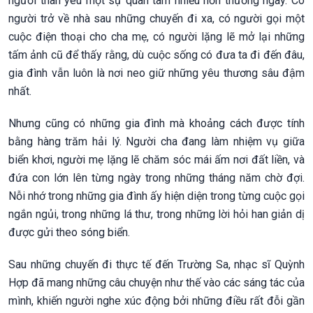
người thân yêu một sự quan tâm nhiều hơn thường ngày. Có
người trở về nhà sau những chuyến đi xa, có người gọi một
cuộc điện thoại cho cha mẹ, có người lặng lẽ mở lại những
tấm ảnh cũ để thấy rằng, dù cuộc sống có đưa ta đi đến đâu,
gia đình vẫn luôn là nơi neo giữ những yêu thương sâu đậm
nhất.
Nhưng cũng có những gia đình mà khoảng cách được tính
bằng hàng trăm hải lý. Người cha đang làm nhiệm vụ giữa
biển khơi, người mẹ lặng lẽ chăm sóc mái ấm nơi đất liền, và
đứa con lớn lên từng ngày trong những tháng năm chờ đợi.
Nỗi nhớ trong những gia đình ấy hiện diện trong từng cuộc gọi
ngắn ngủi, trong những lá thư, trong những lời hỏi han giản dị
được gửi theo sóng biển.
Sau những chuyến đi thực tế đến Trường Sa, nhạc sĩ Quỳnh
Hợp đã mang những câu chuyện như thế vào các sáng tác của
mình, khiến người nghe xúc động bởi những điều rất đỗi gần