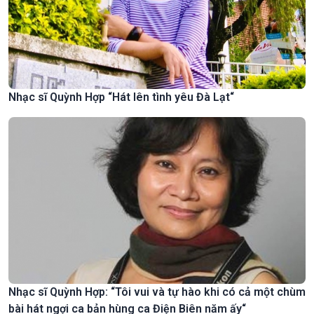
Nhạc sĩ Quỳnh Hợp “Hát lên tình yêu Đà Lạt“
Nhạc sĩ Quỳnh Hợp: “Tôi vui và tự hào khi có cả một chùm
bài hát ngợi ca bản hùng ca Điện Biên năm ấy“