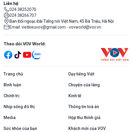
Liên hệ
024 38252070
024 38266707
Ban Đối ngoại, Đài Tiếng nói Việt Nam, 45 Bà Triệu, Hà Nội
Email: vietkieuvov@gmail.com - vovworld@vov.vn
Mạng xã hội
Theo dõi VOV World:
Trang chủ
Dạy tiếng Việt
Bình luận
Chuyện của làng
Chính trị
Kinh tế
Nhịp sống đô thị
Thông tin toà án
Media
Hộp thư thính giả
Sức khỏe của bạn
Khách mời của VOV