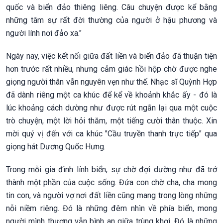
quốc và biển đảo thiêng liêng. Câu chuyện được kể bằng
những tâm sự rất đời thường của người ở hậu phương và
người lính nơi đảo xa."
Ngày nay, việc kết nối giữa đất liền và biển đảo đã thuận tiện
hơn trước rất nhiều, nhưng cảm giác hồi hộp chờ được nghe
giọng người thân vẫn nguyên vẹn như thế. Nhạc sĩ Quỳnh Hợp
đã dành riêng một ca khúc để kể về khoảnh khắc ấy - đó là
lúc khoảng cách dường như được rút ngắn lại qua một cuộc
trò chuyện, một lời hỏi thăm, một tiếng cười thân thuộc. Xin
mời quý vị đến với ca khúc "Cầu truyền thanh trực tiếp" qua
giọng hát Dương Quốc Hưng.
Trong mỗi gia đình lính biển, sự chờ đợi dường như đã trở
thành một phần của cuộc sống. Đứa con chờ cha, cha mong
tin con, và người vợ nơi đất liền cũng mang trong lòng những
nỗi niềm riêng. Đó là những đêm nhìn về phía biển, mong
người mình thương vẫn bình an giữa trùng khơi. Đó là những