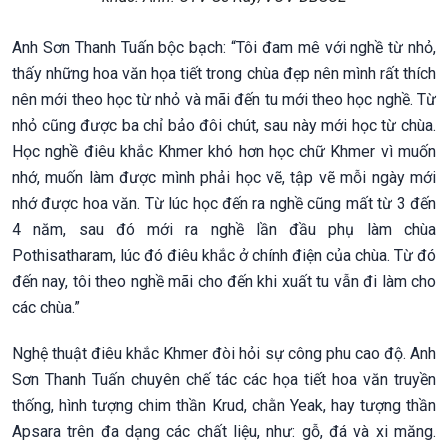
Anh Sơn Thanh Tuấn bộc bạch: “Tôi đam mê với nghề từ nhỏ,
thấy những hoa văn họa tiết trong chùa đẹp nên mình rất thích
nên mới theo học từ nhỏ và mãi đến tu mới theo học nghề. Từ
nhỏ cũng được ba chỉ bảo đôi chút, sau này mới học từ chùa.
Học nghề điêu khắc Khmer khó hơn học chữ Khmer vì muốn
nhớ, muốn làm được mình phải học vẽ, tập vẽ mỗi ngày mới
nhớ được hoa văn. Từ lúc học đến ra nghề cũng mất từ 3 đến
4 năm, sau đó mới ra nghề lần đầu phụ làm chùa
Pothisatharam, lúc đó điêu khắc ở chính điện của chùa. Từ đó
đến nay, tôi theo nghề mãi cho đến khi xuất tu vẫn đi làm cho
các chùa.”
Nghệ thuật điêu khắc Khmer đòi hỏi sự công phu cao độ. Anh
Sơn Thanh Tuấn chuyên chế tác các họa tiết hoa văn truyền
thống, hình tượng chim thần Krud, chằn Yeak, hay tượng thần
Apsara trên đa dạng các chất liệu, như: gỗ, đá và xi măng.