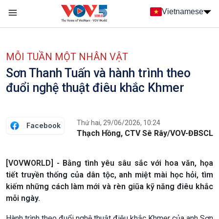
Nhảy đến nội dung
Vietnamese
Main navigation
menu phụ tiếng Việt
MỖI TUẦN MỘT NHÂN VẬT
Sơn Thanh Tuấn và hành trình theo
đuổi nghệ thuật điêu khắc Khmer
Thứ hai, 29/06/2026, 10:24
Facebook
Thạch Hồng, CTV Sê Rây/VOV-ĐBSCL
[VOVWORLD] - Bằng tình yêu sâu sắc với hoa văn, họa
tiết truyền thống của dân tộc, anh miệt mài học hỏi, tìm
kiếm những cách làm mới và rèn giũa kỹ năng điêu khắc
mỗi ngày.
Hành trình theo đuổi nghệ thuật điêu khắc Khmer của anh Sơn