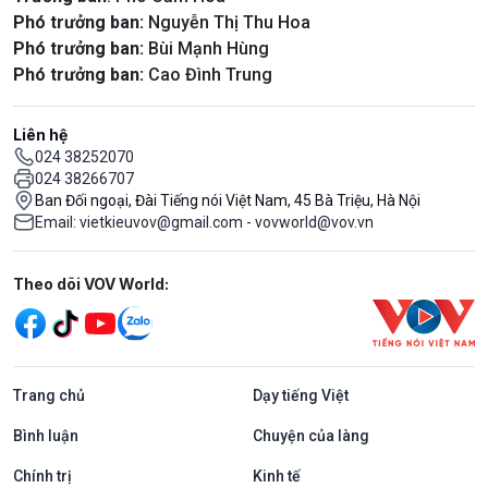
Phó trưởng ban:
Nguyễn Thị Thu Hoa
Phó trưởng ban:
Bùi Mạnh Hùng
Phó trưởng ban:
Cao Đình Trung
Liên hệ
024 38252070
024 38266707
Ban Đối ngoại, Đài Tiếng nói Việt Nam, 45 Bà Triệu, Hà Nội
Email: vietkieuvov@gmail.com - vovworld@vov.vn
Mạng xã hội
Theo dõi VOV World:
Trang chủ
Dạy tiếng Việt
Bình luận
Chuyện của làng
Chính trị
Kinh tế