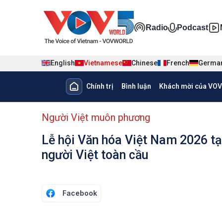
Nhảy đến nội dung
Đa phương ti
Radio
Podcast
English
Vietnamese
Chinese
French
Germa
Main navigation
Chính trị
Bình luận
Khách mời của VOV
menu phụ tiếng Việt
Người Việt muôn phương
Lễ hội Văn hóa Việt Nam 2026 tạ
người Việt toàn cầu
Facebook