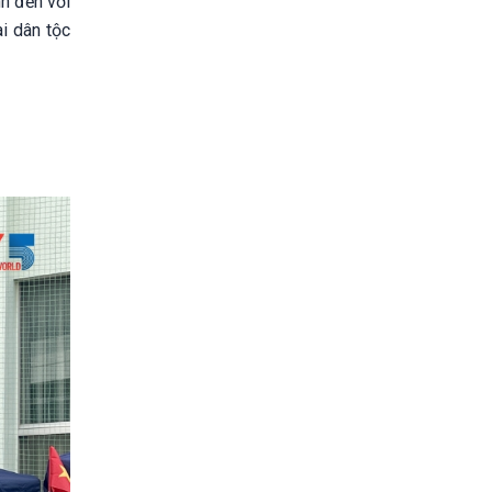
h đến với
i dân tộc