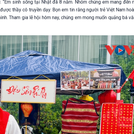
sẻ: “Em sinh sống tại Nhật đã 8 năm. Nhóm chúng em mang đến 
ược thầy cô truyền dạy. Bọn em tin rằng người trẻ Việt Nam hoà
 mình. Tham gia lễ hội hôm nay, chúng em mong muốn quảng bá vă