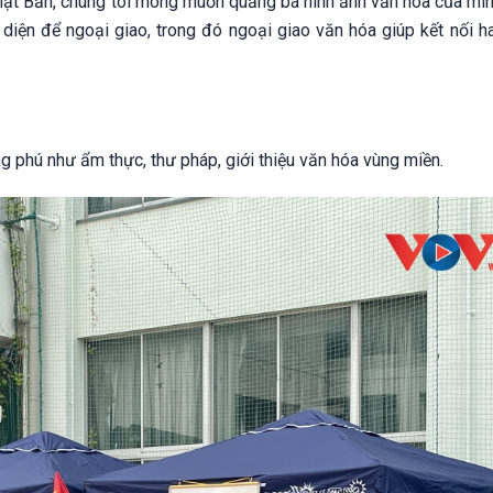
Nhật Bản, chúng tôi mong muốn quảng bá hình ảnh văn hóa của mìn
diện để ngoại giao, trong đó ngoại giao văn hóa giúp kết nối ha
g phú như ẩm thực, thư pháp, giới thiệu văn hóa vùng miền.