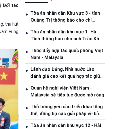
 Đối tác
Tòa án nhân dân Khu vực 3 - tỉnh
●
Quảng Trị thông báo cho chị
g, thu hút
Phạm Thị Giang, sinh ngày
 Nam vùng
Tòa án nhân dân khu vực 1- Hà
●
19/10/1991
Tĩnh thông báo cho anh Trần Khắc
Thanh, sinh năm 1988
Thúc đẩy hợp tác quốc phòng Việt
●
Nam - Malaysia
Lãnh đạo Đảng, Nhà nước Lào
●
đánh giá cao kết quả hợp tác giữa
Quân đội hai nước Việt Nam và Lào
Quan hệ nghị viện Việt Nam -
●
Malaysia sẽ tiếp tục được mở rộng
Thủ tướng yêu cầu triển khai tổng
●
thể, đồng bộ các giải pháp về bảo
đảm an ninh mạng
Tòa án nhân dân khu vực 12 - Hải
●