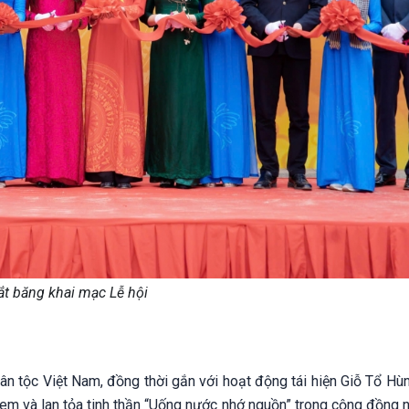
ắt băng khai mạc Lễ hội
ân tộc Việt Nam, đồng thời gắn với hoạt động tái hiện Giỗ Tổ Hù
em và lan tỏa tinh thần “Uống nước nhớ nguồn” trong cộng đồng n