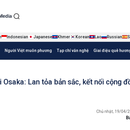
ện tiếng Việt
Media
n
Indonesian
Japanese
Khmer
Korean
Lao
Russian
S
Người Việt muôn phương
Tạp chí văn nghệ
Giai điệu quê hươn
i Osaka: Lan tỏa bản sắc, kết nối cộng đ
Chủ nhật, 19/04/2
B