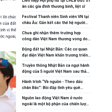
Liên hiệp Hội phụ nữ tại CHLB Đức tri
ân các gia đình thương binh, liệt sĩ
Festival Thanh niên Sinh viên VN tại
i lời chúc
châu Âu: Gắn kết các thế hệ người
i của đất
Việt
ịnh vị thế
Chưa ghi nhận thêm trường hợp
ớc ngoài,
công dân Việt Nam thương vong do
động đất tại Nhật Bản
Động đất tại Nhật Bản: Các cơ quan
đại diện Việt Nam khẩn trương triển
khai bảo hộ công dân
Truyền thông Nhật Bản ca ngợi hành
động của 5 người Việt Nam sau thảm
họa động đất tại Kumamoto
Hành trình “Về nguồn - Theo dấu
chân Bác”: Bồi đắp tình yêu quê
hương cho thanh thiếu niên kiều bào
Nguồn lao động Việt Nam ở nước
ngoài là một bộ phận của chiến lược
phát triển nguồn nhân lực quốc gia