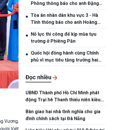
Phòng thông báo cho anh Đặng
Hồng Tiệp, sinh ngày 20/5/1989
Tòa án nhân dân khu vực 3 - Hà
●
Tĩnh thông báo cho anh Hoàng
Phan Anh, sinh năm 1980
Nỗ lực thi công để kịp mùa tựu
●
trường ở Phiêng Pằn
Quốc hội đồng hành cùng Chính
●
phủ vì mục tiêu tăng trưởng hai
con số
Đọc nhiều
UBND Thành phố Hồ Chí Minh phát
động Trại hè Thanh thiếu niên kiều
bào và tuổi trẻ Thành phố năm 2026
Bàn giao hai nhà tình nghĩa cho gia
đình chính sách tại Đà Nẵng
ng Vương,
gười Việt