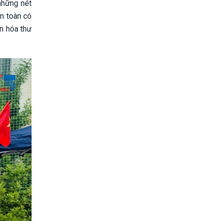
những nét
n toàn có
n hóa thư