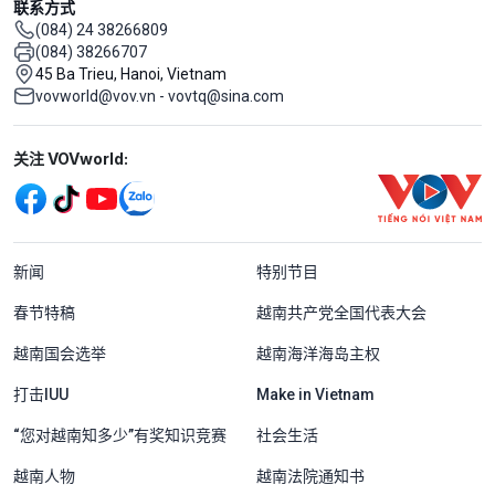
联系方式
(084) 24 38266809
(084) 38266707
45 Ba Trieu, Hanoi, Vietnam
vovworld@vov.vn - vovtq@sina.com
Mạng xã hội
关注 VOVworld:
Menu footer tiếng Trung Quốc
新闻
特别节目
春节特稿
越南共产党全国代表大会
越南国会选举
越南海洋海岛主权
打击IUU
Make in Vietnam
“您对越南知多少”有奖知识竞赛
社会生活
越南人物
越南法院通知书