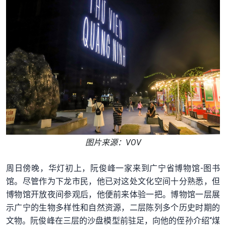
图片来源：VOV
周日傍晚，华灯初上，阮俊峰一家来到广宁省博物馆-图书
馆。尽管作为下龙市民，他已对这处文化空间十分熟悉，但
博物馆开放夜间参观后，他便前来体验一把。博物馆一层展
示广宁的生物多样性和自然资源，二层陈列多个历史时期的
文物。阮俊峰在三层的沙盘模型前驻足，向他的侄孙介绍“煤