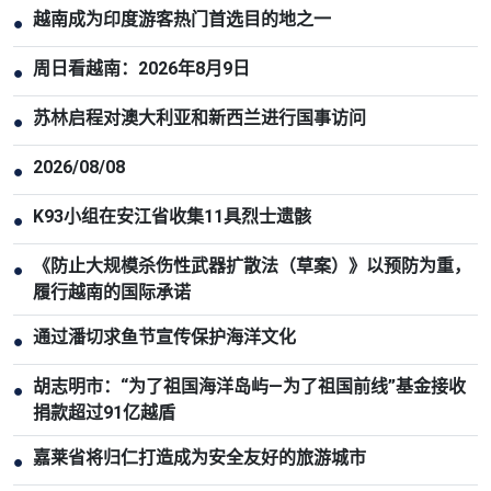
越南成为印度游客热门首选目的地之一
●
周日看越南：2026年8月9日
●
苏林启程对澳大利亚和新西兰进行国事访问
●
2026/08/08
●
K93小组在安江省收集11具烈士遗骸
●
《防止大规模杀伤性武器扩散法（草案）》以预防为重，
●
履行越南的国际承诺
通过潘切求鱼节宣传保护海洋文化
●
胡志明市：“为了祖国海洋岛屿—为了祖国前线”基金接收
●
捐款超过91亿越盾
嘉莱省将归仁打造成为安全友好的旅游城市
●