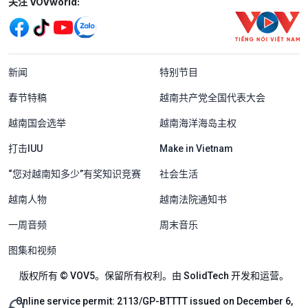
Mạng xã hội
关注 VOVworld:
Menu footer tiếng Trung Quốc
新闻
特别节目
春节特稿
越南共产党全国代表大会
越南国会选举
越南海洋海岛主权
打击IUU
Make in Vietnam
“您对越南知多少”有奖知识竞赛
社会生活
越南人物
越南法院通知书
一周音频
周末音乐
图集和视频
版权所有 © VOV5。保留所有权利。由 SolidTech 开发和运营。
Online service permit: 2113/GP-BTTTT issued on December 6,