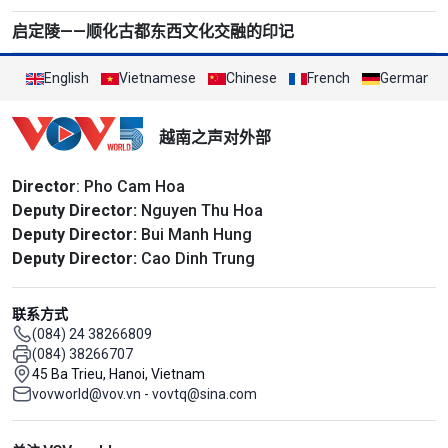
启定陵——顺化古都东西文化交融的印记
English
Vietnamese
Chinese
French
German
越南之声对外部
Director
: Pho Cam Hoa
Deputy Director:
Nguyen Thu Hoa
Deputy Director:
Bui Manh Hung
Deputy Director:
Cao Dinh Trung
联系方式
(084) 24 38266809
(084) 38266707
45 Ba Trieu, Hanoi, Vietnam
vovworld@vov.vn - vovtq@sina.com