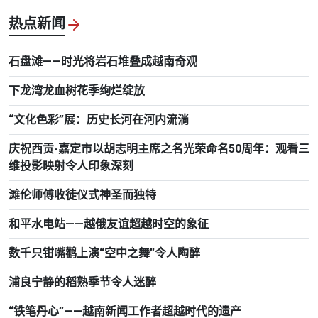
热点新闻
石盘滩——时光将岩石堆叠成越南奇观
下龙湾龙血树花季绚烂绽放
“文化色彩”展：历史长河在河内流淌
庆祝西贡-嘉定市以胡志明主席之名光荣命名50周年：观看三
维投影映射令人印象深刻
滩伦师傅收徒仪式神圣而独特
和平水电站——越俄友谊超越时空的象征
数千只钳嘴鹳上演“空中之舞”令人陶醉
浦良宁静的稻熟季节令人迷醉
“铁笔丹心”——越南新闻工作者超越时代的遗产