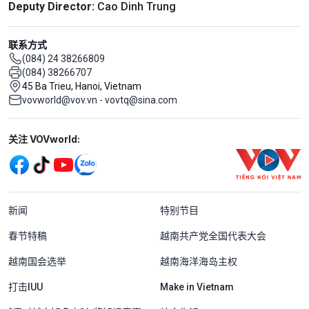
Deputy Director:
Cao Dinh Trung
联系方式
(084) 24 38266809
(084) 38266707
45 Ba Trieu, Hanoi, Vietnam
vovworld@vov.vn - vovtq@sina.com
Mạng xã hội
关注 VOVworld:
Menu footer tiếng Trung Quốc
新闻
特别节目
春节特稿
越南共产党全国代表大会
越南国会选举
越南海洋海岛主权
打击IUU
Make in Vietnam