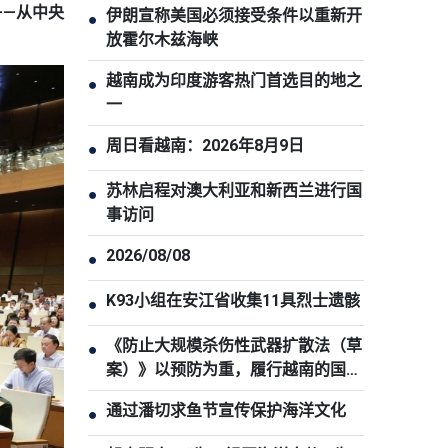
——从中央
伊朗宣称美国必须接受条件以重新开
●
放霍尔木兹海峡
越南成为印度游客热门首选目的地之
●
一
周日看越南：2026年8月9日
●
苏林启程对澳大利亚和新西兰进行国
●
事访问
2026/08/08
●
K93小组在安江省收集11具烈士遗骸
●
《防止大规模杀伤性武器扩散法（草
●
案）》以预防为重，履行越南的国际
承诺
通过潘切求鱼节宣传保护海洋文化
●