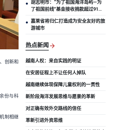
胡志明市：“为了祖国海洋岛屿—为
●
了祖国前线”基金接收捐款超过91亿
越盾
嘉莱省将归仁打造成为安全友好的旅
●
游城市
热点新闻
越南人权：来自实践的明证
技、创新和
在安居征程上不让任何人掉队
越南继续体现保障儿童权利的一贯性
0余份与科
新阶段海洋发展思维与愿景的革新
对正确有效外交路线的信任
机制相继
革新引进外资思维