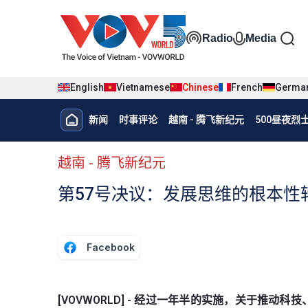
Nhảy đến nội dung
Đa phương t
Radio
Media
English
Vietnamese
Chinese
French
Germa
Menu trang chủ tiếng Trung
新闻
时事评论
越南 - 腾飞新纪元
500昼夜
menu phụ tiếng Trung
越南 - 腾飞新纪元
第57号决议：发展思维的根本性
Facebook
[VOVWORLD] - 经过一年半的实施，关于推