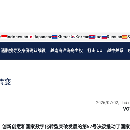
iện tiếng Trung
n
Indonesian
Japanese
Khmer
Korean
Lao
Russian
S
烈士遗骸搜寻及身份确认战役
越南海洋海岛主权
打击IUU
越中关系
转变
2026/07/02, Thứ 
VO
动科技、创新创意和国家数字化转型突破发展的第57号决议推动了国