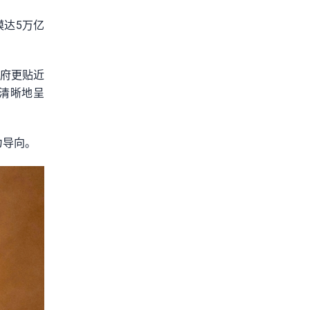
模达5万亿
政府更贴近
清晰地呈
为导向。