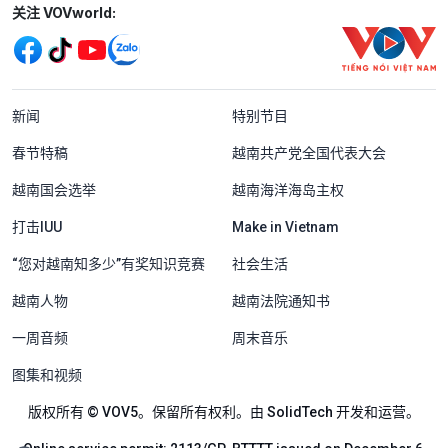
Mạng xã hội
关注 VOVworld:
Menu footer tiếng Trung Quốc
新闻
特别节目
春节特稿
越南共产党全国代表大会
越南国会选举
越南海洋海岛主权
打击IUU
Make in Vietnam
“您对越南知多少”有奖知识竞赛
社会生活
越南人物
越南法院通知书
一周音频
周末音乐
图集和视频
版权所有 © VOV5。保留所有权利。由 SolidTech 开发和运营。