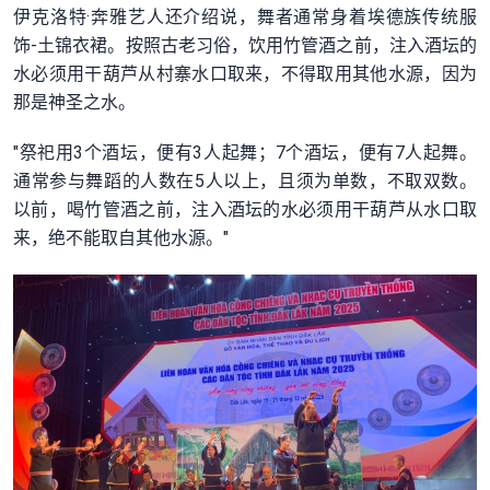
伊克洛特·奔雅艺人还介绍说，舞者通常身着埃德族传统服
饰-土锦衣裙。按照古老习俗，饮用竹管酒之前，注入酒坛的
水必须用干葫芦从村寨水口取来，不得取用其他水源，因为
那是神圣之水。
"祭祀用3个酒坛，便有3人起舞；7个酒坛，便有7人起舞。
通常参与舞蹈的人数在5人以上，且须为单数，不取双数。
以前，喝竹管酒之前，注入酒坛的水必须用干葫芦从水口取
来，绝不能取自其他水源。"