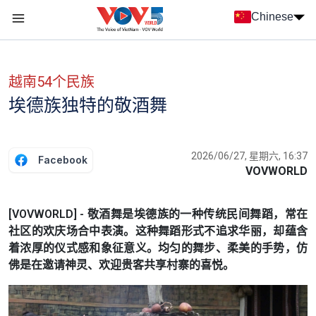
Nhảy đến nội dung
Chinese
Menu trang chủ tiếng Trung
menu phụ tiếng Trung
越南54个民族
埃德族独特的敬酒舞
2026/06/27, 星期六, 16:37
Facebook
VOVWORLD
[VOVWORLD] - 敬酒舞是埃德族的一种传统民间舞蹈，常在
社区的欢庆场合中表演。这种舞蹈形式不追求华丽，却蕴含
着浓厚的仪式感和象征意义。均匀的舞步、柔美的手势，仿
佛是在邀请神灵、欢迎贵客共享村寨的喜悦。