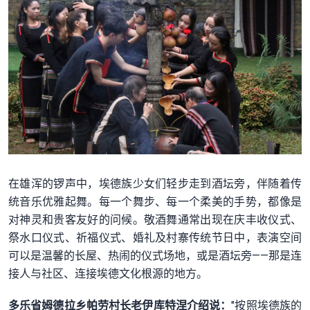
在雄浑的锣声中，埃德族少女们轻步走到酒坛旁，伴随着传
统音乐优雅起舞。每一个舞步、每一个柔美的手势，都像是
对神灵和贵客友好的问候。敬酒舞通常出现在庆丰收仪式、
祭水口仪式、祈福仪式、婚礼及村寨传统节日中，表演空间
可以是温馨的长屋、热闹的仪式场地，或是酒坛旁——那是连
接人与社区、连接埃德文化根源的地方。
多乐省姆德拉乡帕劳村长老伊库特涅介绍说：
"按照埃德族的