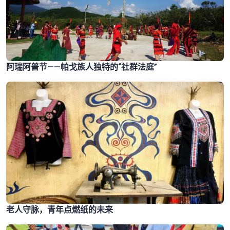
阿瑞阿普节——帕戈族人独特的“社群法庭”
老人守脉，青年点燃纸的未来