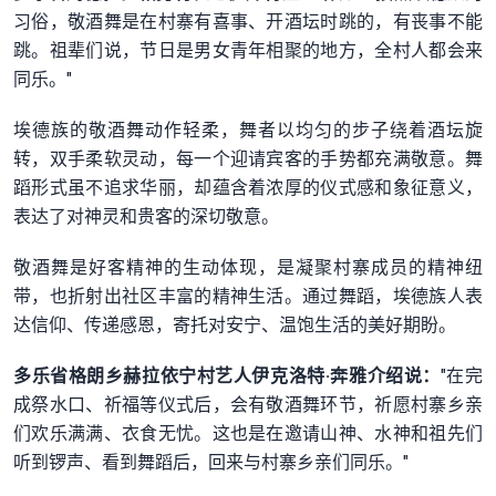
习俗，敬酒舞是在村寨有喜事、开酒坛时跳的，有丧事不能
跳。祖辈们说，节日是男女青年相聚的地方，全村人都会来
同乐。"
埃德族的敬酒舞动作轻柔，舞者以均匀的步子绕着酒坛旋
转，双手柔软灵动，每一个迎请宾客的手势都充满敬意。舞
蹈形式虽不追求华丽，却蕴含着浓厚的仪式感和象征意义，
表达了对神灵和贵客的深切敬意。
敬酒舞是好客精神的生动体现，是凝聚村寨成员的精神纽
带，也折射出社区丰富的精神生活。通过舞蹈，埃德族人表
达信仰、传递感恩，寄托对安宁、温饱生活的美好期盼。
多乐省格朗乡赫拉依宁村艺人伊克洛特·奔雅介绍说：
"在完
成祭水口、祈福等仪式后，会有敬酒舞环节，祈愿村寨乡亲
们欢乐满满、衣食无忧。这也是在邀请山神、水神和祖先们
听到锣声、看到舞蹈后，回来与村寨乡亲们同乐。"