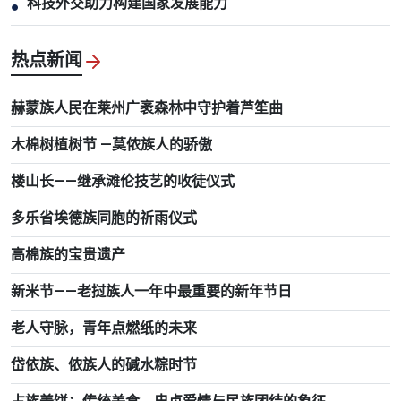
科技外交助力构建国家发展能力
●
热点新闻
赫蒙族人民在莱州广袤森林中守护着芦笙曲
木棉树植树节 —莫侬族人的骄傲
楼山长——继承滩伦技艺的收徒仪式
多乐省埃德族同胞的祈雨仪式
高棉族的宝贵遗产
新米节——老挝族人一年中最重要的新年节日
老人守脉，青年点燃纸的未来
岱依族、侬族人的碱水粽时节