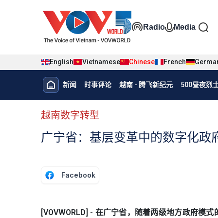
Nhảy đến nội dung
Đa phương t
Radio
Media
English
Vietnamese
Chinese
French
Germa
Menu trang chủ tiếng Trung
新闻
时事评论
越南 - 腾飞新纪元
500昼夜
menu phụ tiếng Trung
越南数字转型
广宁省：基层变革中的数字化政
Facebook
[VOVWORLD] - 在广宁省，随着两级地方