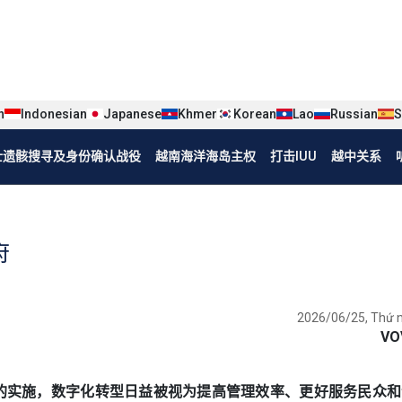
iện tiếng Trung
n
Indonesian
Japanese
Khmer
Korean
Lao
Russian
S
烈士遗骸搜寻及身份确认战役
越南海洋海岛主权
打击IUU
越中关系
府
2026/06/25, Thứ 
VO
政府模式的实施，数字化转型日益被视为提高管理效率、更好服务民众