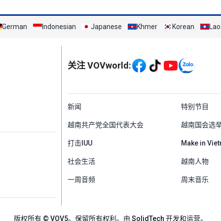
German
Indonesian
Japanese
Khmer
Korean
Lao
Mạng xã hội
关注 VOVworld:
Menu footer tiếng Tr
新闻
特别节目
越南共产党全国代表大会
越南国会选
打击IUU
Make in Vie
社会生活
越南人物
一周音频
周末音乐
版权所有 © VOV5。保留所有权利。由 SolidTech 开发和运营。