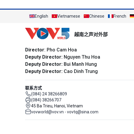
English
Vietnamese
Chinese
French
越南之声对外部
Director
: Pho Cam Hoa
Deputy Director:
Nguyen Thu Hoa
Deputy Director:
Bui Manh Hung
Deputy Director:
Cao Dinh Trung
联系方式
(084) 24 38266809
(084) 38266707
45 Ba Trieu, Hanoi, Vietnam
vovworld@vov.vn - vovtq@sina.com