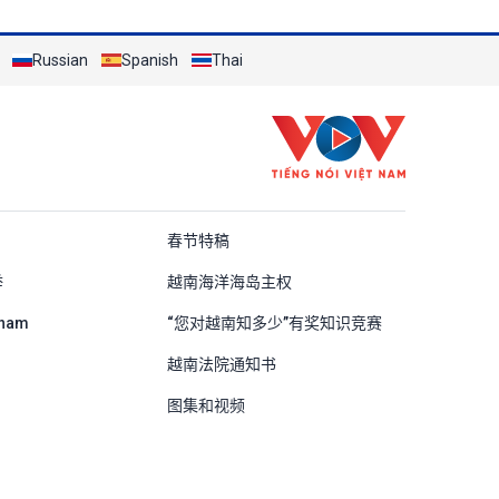
Russian
Spanish
Thai
ung Quốc
春节特稿
举
越南海洋海岛主权
tnam
“您对越南知多少”有奖知识竞赛
越南法院通知书
图集和视频