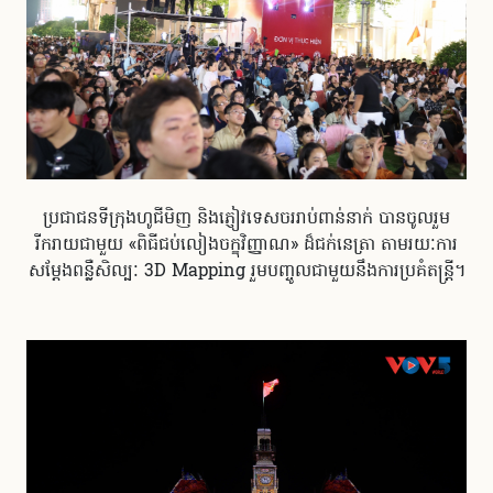
ប្រជាជនទីក្រុងហូជីមិញ និងភ្ញៀវទេសចររាប់ពាន់នាក់ បានចូលរួម
រីករាយជាមួយ «ពិធីជប់លៀងចក្ខុវិញ្ញាណ» ដ៏ជក់នេត្រា តាមរយៈការ
សម្តែងពន្លឺសិល្បៈ 3D Mapping រួមបញ្ចូលជាមួយនឹងការប្រគំតន្ត្រី។