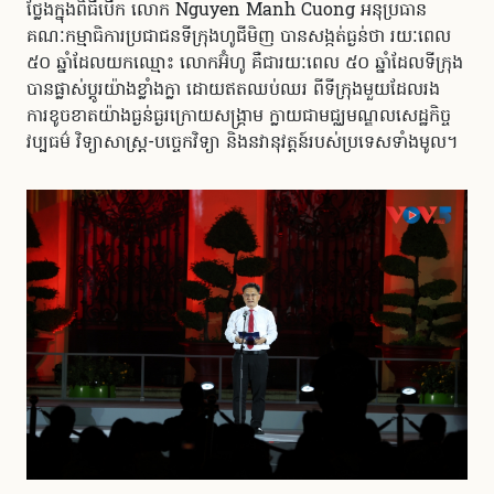
ថ្លែងក្នុងពិធីបើក លោក Nguyen Manh Cuong អនុប្រធាន
គណៈកម្មាធិការប្រជាជនទីក្រុងហូជីមិញ បានសង្កត់ធ្ងន់ថា រយៈពេល
៥០ ឆ្នាំដែលយក​ឈ្មោះ លោកអ៊ំហូ គឺជារយៈពេល ៥០ ឆ្នាំដែលទីក្រុង
បានផ្លាស់ប្តូរយ៉ាងខ្លាំងក្លា ដោយ​ឥតឈប់ឈរ ពីទីក្រុងមួយដែលរង
ការខូចខាតយ៉ាងធ្ងន់ធ្ងរក្រោយសង្គ្រាម ក្លាយជាមជ្ឈមណ្ឌលសេដ្ឋកិច្ច
វប្បធម៌ វិទ្យាសាស្ត្រ-បច្ចេកវិទ្យា និងនវានុវត្តន៍របស់ប្រទេសទាំងមូល។