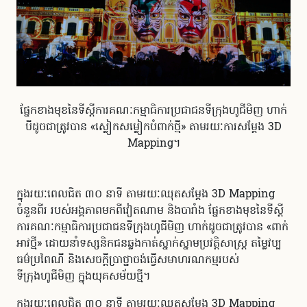
ផ្នែកខាងមុខនៃទីស្តីការគណៈកម្មាធិការប្រជាជនទីក្រុងហូជីមិញ ហាក់
បីដូចជាត្រូវបាន «ស្លៀក​សម្លៀកបំពាក់ថ្មី» តាមរយៈការសម្តែង 3D
Mapping។
ក្នុងរយៈពេលជិត ៣០ នាទី តាមរយៈឈុតសម្តែង 3D Mapping
ចំនួនពីរ របស់​អង្គភាពមកពីវៀតណាម និងបារាំង ផ្នែកខាងមុខនៃទីស្តី
ការគណៈកម្មាធិការប្រជាជនទីក្រុងហូជីមិញ ហាក់ដូចជាត្រូវបាន «ពាក់​
អាវថ្មី» ដោយនាំ​ទស្សនិកជន​ឆ្លងកាត់ស្នាក់ស្នាមប្រវត្តិសាស្ត្រ តម្លៃវប្ប
ធម៌ប្រពៃណី និងសេចក្តីប្រាថ្នាចង់ធ្វើសមាហរណកម្ម​របស់
ទីក្រុងហូជីមិញ ក្នុងយុគសម័យថ្មី។
ក្នុងរយៈពេលជិត ៣០ នាទី តាមរយៈឈុតសម្តែង 3D Mapping