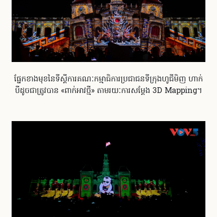
ផ្នែកខាងមុខនៃទីស្តីការគណៈកម្មាធិការប្រជាជនទីក្រុងហូជីមិញ ហាក់
បីដូចជាត្រូវបាន «ពាក់អាវថ្មី» តាមរយៈការសម្តែង 3D Mapping។