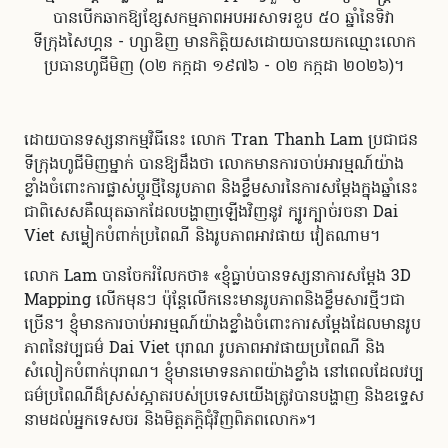
បានបើកឆាក​ឱ្យខ្សែសកម្មភាពអបអរសាទរខួប ៥០ ឆ្នាំនៃទិវា
ទីក្រុងសៃហ្គន - ហ្សាឌិញ មានកិត្តិយសដោយ​បានយក​​ឈ្មោះលោក
ប្រធានហូជីមិញ (០២ កក្កដា ១៩៧៦ - ០២ កក្កដា ២០២៦)។
ដោយ​បាន​ទស្សនាកម្មវិធីនេះ លោក Tran Thanh Lam ប្រជាជន
ទីក្រុងហូជីមិញម្នាក់ បានឱ្យដឹងថា លោកមានការចាប់អារម្មណ៍យ៉ាង
ខ្លាំងចំពោះការផ្លាស់ប្តូរថ្មីនៃរូបភាព និងខ្លឹមសារនៃការសម្តែងក្នុងឆ្នាំនេះ
ជាពិសេសគឺឈុតឆាកដែលបង្ហាញឡើងវិញនូវ ក្បូរក្បាច់​រចនា Dai
Viet សម្លៀកបំពាក់ប្រពៃណី និងរូបភាពអាវផាយ វៀតណាម។
លោក Lam បានចែករំលែកថា៖ «ខ្ញុំធ្លាប់បានទស្សនាការសម្តែង 3D
Mapping លើក​មុនៗ ប៉ុន្តែលើកនេះមានរូបភាពនិងខ្លឹមសារថ្មីៗជា
ច្រើន។ ខ្ញុំមានការចាប់អារម្មណ៍យ៉ាងខ្លាំង​ចំពោះការសម្តែងដែលមានរូប
ភាព​នៃវប្បធម៌ Dai Viet បុរាណ រូបភាពអាវផាយប្រពៃណី និង
សំលៀកបំពាក់​បុរាណ។ ខ្ញុំមានមោទនភាពយ៉ាងខ្លាំង​ នៅពេល​ដែលវប្ប
ធម៌ប្រពៃណីដ៏ស្រស់ស្អាតរបស់ប្រទេសយើងត្រូវបានបង្ហាញ និង​ឧទ្ទេស
នាមដល់អ្នកទេសចរ និងមិត្តភក្តិជុំវិញពិភពលោក»​។​​