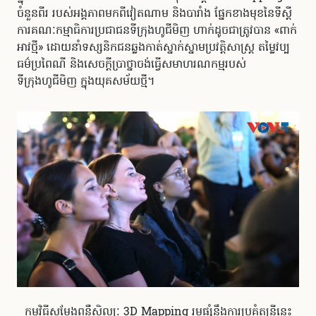
ចំនួនពីរ របស់​អង្គភាពមកពីវៀតណាម និងបារាំង ផ្នែកខាងមុខនៃទីស្តី
ការគណៈកម្មាធិការប្រជាជនទីក្រុងហូជីមិញ ហាក់ដូចជាត្រូវបាន «ពាក់​
អាវថ្មី» ដោយនាំ​ទស្សនិកជន​ឆ្លងកាត់ស្នាក់ស្នាមប្រវត្តិសាស្ត្រ តម្លៃវប្ប
ធម៌ប្រពៃណី និងសេចក្តីប្រាថ្នាចង់ធ្វើសមាហរណកម្ម​របស់
ទីក្រុងហូជីមិញ ក្នុងយុគសម័យថ្មី។
កម្មវិធីសម្តែងពន្លឺសិល្បៈ 3D Mapping រួមផ្សំនឹងការប្រគំតន្ត្រីនេះ