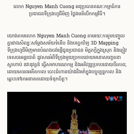
លោក Nguyen Manh Cuong អនុប្រធានគណៈកម្មាធិការ
ប្រជាជនទីក្រុងហូជីមិញ ថ្លែងមតិបើកកម្មវិធី។
យោងតាមលោក Nguyen Manh Cuong តាមរយៈការរួមបញ្ចូល
គ្នារវាងសិល្បៈសម្តែងសម័យទំនើប និងបច្ចេកវិទ្យ 3D Mapping
ទីក្រុងហូជីមិញមានបំណងចង់ផ្ញើជូនប្រជាជន មិត្តភក្តិក្នុង​ស្រុក និងភ្ញៀវ
ទេសចរអន្តរជាតិ នូវសារអំពីទីក្រុងមួយប្រកបដោយមនោសញ្ចេតនា
ស្វាហាប់ នវានុវត្តន៍ ធ្វើសមាហរណកម្ម និងអភិវឌ្ឍប្រកបដោយចីរភាព;
ដោយគោរពអតីតកាល បោះជំហានយ៉ាងរឹងមាំក្នុងបច្ចុប្បន្នកាល និង
ឆ្ពោះទៅរក​អនាគតដោយ​ទំនុក​ចិត្ត​។