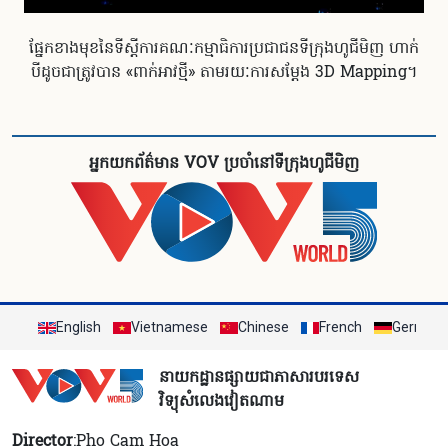
ផ្នែកខាងមុខនៃទីស្តីការគណៈកម្មាធិការប្រជាជនទីក្រុងហូជីមិញ ហាក់
បីដូចជាត្រូវបាន «ពាក់អាវថ្មី» តាមរយៈការសម្តែង 3D Mapping។
អ្នកយកព័ត៌មាន VOV ប្រចាំនៅទីក្រុងហូជីមិញ
English
Vietnamese
Chinese
French
German
នាយកដ្ឋានផ្សាយជាភាសារបរទេស
វិទ្យុសំលេងវៀតណាម
Director
:Pho Cam Hoa