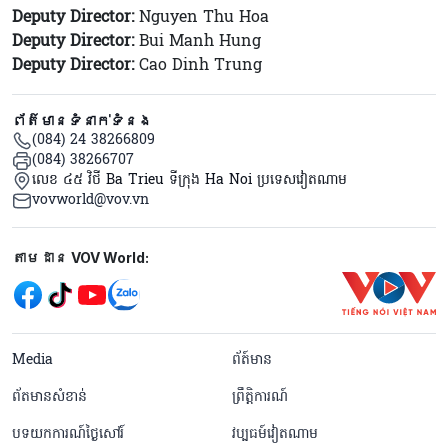
Deputy Director:
Nguyen Thu Hoa
Deputy Director:
Bui Manh Hung
Deputy Director:
Cao Dinh Trung
ព័ត៌មានទំនាក់ទំនង
(084) 24 38266809
(084) 38266707
លេខ ៤៥ វិថី Ba Trieu ទីក្រុង Ha Noi ប្រទេសវៀតណាម
vovworld@vov.vn
Mạng xã hội
តាមដាន VOV World:
menu footer tiếng Khmer
Media
ព័ត៍មាន
ព័តមានសំខាន់
ព្រឹត្តិការណ៍
បទយកការណ៍ថ្ងៃសៅរ៍
វប្បធម៍វៀតណាម