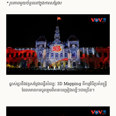
* រូបភាពមួយចំនួននៅក្នុងការសម្តែង៖
ឆ្លាស់គ្នានឹងវគ្គសម្តែងពន្លឺសិល្បៈ 3D Mapping គឺកម្មវិធីប្រគំតន្ត្រី
ដែលមានការចូលរួមពីតារាចម្រៀងល្បីៗជាច្រើន។