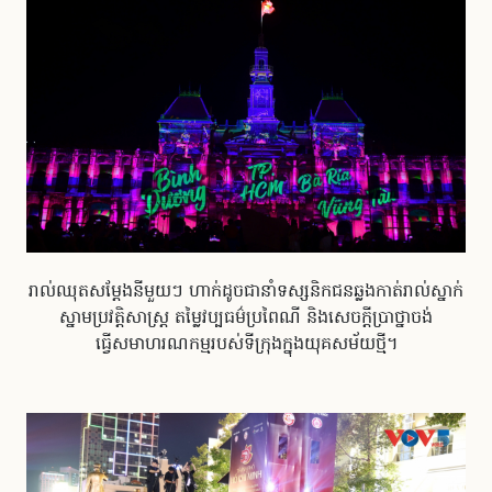
រាល់ឈុតសម្តែងនីមួយៗ ហាក់ដូចជានាំទស្សនិកជនឆ្លងកាត់រាល់ស្នាក់
ស្នាមប្រវត្តិសាស្ត្រ តម្លៃវប្បធម៌ប្រពៃណី និងសេចក្តីប្រាថ្នាចង់
ធ្វើសមាហរណកម្មរបស់ទីក្រុងក្នុងយុគសម័យថ្មី។