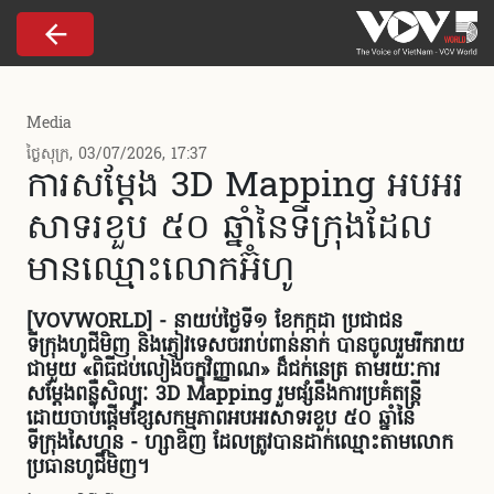
Nhảy đến nội dung
Media
ថ្ងៃសុក្រ, 03/07/2026, 17:37
ការសម្តែង 3D Mapping អបអរ
សាទរខួប ៥០ ឆ្នាំនៃទីក្រុងដែល
មាន​ឈ្មោះលោកអ៊ំហូ
[VOVWORLD] - នាយប់ថ្ងៃទី១ ខែកក្កដា ប្រជាជន
ទីក្រុងហូជីមិញ និងភ្ញៀវទេសចររាប់ពាន់នាក់ បានចូលរួមរីករាយ
ជាមួយ «ពិធីជប់លៀងចក្ខុវិញ្ញាណ» ដ៏ជក់នេត្រ តាមរយៈការ
សម្តែងពន្លឺសិល្បៈ 3D Mapping រួមផ្សំ​នឹងការប្រគំតន្ត្រី
ដោយ​ចាប់​ផ្តើមខ្សែ​សក​​ម្ម​ភាពអបអរសាទរខួប ៥០ ឆ្នាំនៃ
ទីក្រុងសៃហ្គន - ហ្សាឌិញ ដែល​ត្រូវបាន​ដាក់​ឈ្មោះ​តាមលោក
ប្រធានហូជីមិញ។