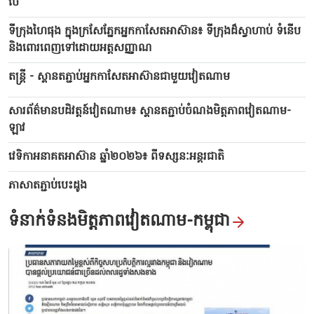
ថៃ
ទីក្រុងហៃផុង ក្នុងក្រសែភ្នែកអ្នកកាសែតអាស៊ាន៖ ទីក្រុងដ៏ស្វាហាប់ ទំនើប
Ngu My Thanh – ផ្សារអណ្តែតទឹកដ៏ពិសេសនៅភាគកណ្តាល
និងពោរពេញទៅ​ដោយ​អត្តសញ្ញាណ
ប្រទេសវៀតណាម
តន្ត្រី - ស្ពានតភ្ជាប់អ្នកកាសែតអាស៊ានជាមួយវៀតណាម
សារព័ត៌មានបដិវត្តន៍វៀតណាម៖ ស្ពាន​តភ្ជាប់ចំណង​មិត្ត​ភាពវៀតណាម-
ឡាវ
វេទិកាអនាគតអាស៊ាន ឆ្នាំ២០២៦៖ ពីទស្សនៈអន្តរជាតិ
ភាសាតភ្ជាប់បេះដូង​
ទំនាក់ទំនងមិត្តភាពវៀតណាម-កម្ពុជា
ភ្ញៀវទេសចរជ្រមុជខ្លួននៅក្នុងភូមិ Pu Luong ដ៏សុខសាន្តក្នុងរដូវស្រូវទុំ