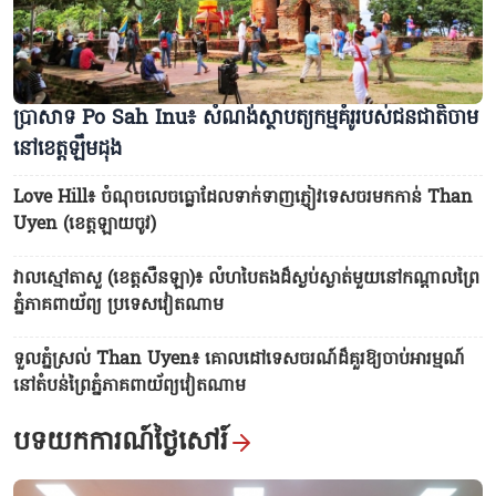
ប្រាសាទ Po Sah Inu៖ សំណង់ស្ថាបត្យកម្មគំរូរបស់ជនជាតិចាម
នៅខេត្តឡឹមដុង
Love Hill៖ ចំណុចលេចធ្លោដែលទាក់ទាញភ្ញៀវទេសចរមកកាន់ Than
Uyen (ខេត្តឡាយចូវ)
វាលស្មៅតាសួ (ខេត្តសឺនឡា)៖ លំហបៃតងដ៏ស្ងប់ស្ងាត់មួយនៅកណ្តាលព្រៃ
ភ្នំភាគពាយ័ព្យ ប្រទេសវៀតណាម
ទួលភ្នំស្រល់ Than Uyen៖ គោលដៅទេសចរណ៍ដ៏គួរឱ្យចាប់អារម្មណ៍
នៅតំបន់ព្រៃភ្នំភាគពាយ័ព្យវៀតណាម
បទយកការណ៍ថ្ងៃសៅរ៍