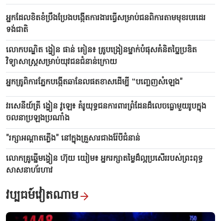
អ្នកដែលខិតខំប្រឹងប្រែងបង្កើតការងារធ្វើសម្រាប់ជនពិការតាមមុខរបរដេរ
ទង់ជាតិ
លោកបណ្ឌិត ង្វៀន ផាន់ គៀន៖ គ្រូបង្រៀនម្នាក់បំផុសគំនិតច្នៃប្រឌិត
វិទ្យាសាស្ត្រសម្រាប់យុវជនជំនាន់ក្រោយ
អ្នកគ្រូពិការភ្នែកបង្កើតឆានែលផតខាសដើម្បី “បញ្ចេញសំឡេង"
វរសេនីយ៍ត្រី ង្វៀន វូឡេ៖ គំរូយុទ្ធជនការពារព្រំដែនដ៏លេចធ្លោមួយរូបក្នុង
ចលនាប្រឡងប្រណាំង
"រក្សាអណ្តាតភ្លើង" នៅក្នុងគ្រួសារជាងរ៉ែបីជំនាន់
លោកគ្រូឆ្នើមង្វៀន ហ៊ុយ យៀម៖ អ្នករក្សាតម្លៃដ៏ល្អប្រសើររបស់ព្រះពុទ្ធ
សាសនាហ័រហាវ
វប្បធម៍វៀតណាម