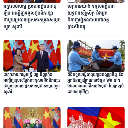
អគ្គលេខាបក្ស ប្រធានរដ្ឋលោកតូ
ខេត្តអានយ៉ាង ទទួលអដ្ឋិធាតុ
ឡឹម អញ្ជើញទទួលជួបពិភាក្សា
យុទ្ធជនស្ម័គ្រចិត្ត និងអ្នក
ជាមួយប្រធានរដ្ឋសភាកម្ពុជាសម្តេច
ជំនាញវៀតណាមនៅខេត្ត
ឃួន សុដារី
ព្រះសីហនុ
លោកនាយករដ្ឋមន្ត្រី ឡេ មិញហ៊ឹង
ពិធីទទួលអដ្ឋិធាតុយុទ្ធជនស្ម័គ្រចិត្ត និង
អញ្ជើញជួបសម្តែងការគួសមនិងពិភាក្សា
អ្នកជំនាញវៀតណាមចំនួន ៦២ នាក់
ជាមួយប្រធានរដ្ឋសភាកម្ពុជាសម្តេចឃួន
ដែលបានពលីជីវិតនៅកម្ពុជា វិល​ត្រឡប់​
សុដារី
ទៅមាតុភូមិវិញ