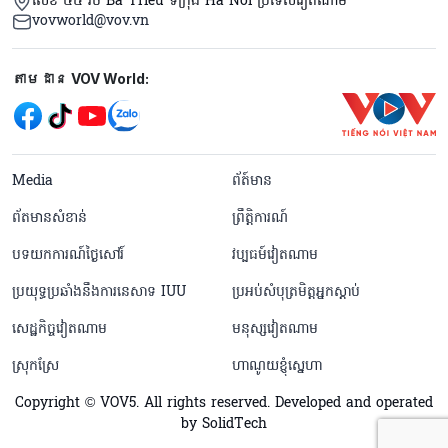
លេខ ៤៥ វិថី Ba Trieu ទីក្រុង Ha Noi ប្រទេសវៀតណាម
vovworld@vov.vn
Mạng xã hội
តាមដាន VOV World:
menu footer tiếng Khmer
Media
ព័ត៍មាន
ព័តមានសំខាន់
ព្រឹត្តិការណ៍
បទយកការណ៍ថ្ងៃសៅរ៍
វប្បធម៍វៀតណាម
ប្រយុទ្ធប្រឆាំងនឹងការនេសាទ IUU
ប្រអប់សំបុត្រមិត្តអ្នកស្តាប់
សេដ្ឋកិច្ចវៀតណាម
មនុស្សវៀតណាម
ស្រុកស្រែ
ហាណូយខ្ញុំស្នេហា
Copyright © VOV5. All rights reserved. Developed and operated
by SolidTech