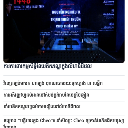
ការការពារកម្មសិទ្ធិនៃបេតិកភណ្ឌក្នុងលំហឌីជីថល
វិលត្រឡប់មករក ហាឡុង បុរាណតាមរយៈទូកក្ដោង ៣ សន្លឹក
ការអភិវឌ្ឍវប្បធម៌អាននៅតំបន់ខ្ពង់រាបនៃខេត្តថៃង្វៀន
នាំបេតិកភណ្ឌវប្បធម៌ចាមឡើងទៅលំហឌីជីថល
គម្រោង “បន្លឺបទភ្លេង Cheo”៖ នាំសិល្បៈ Cheo ឲ្យកាន់តែខិតជិតមនុស្ស