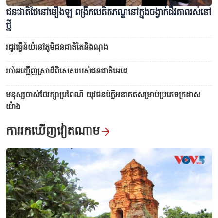
ជនជាតិថៃនៅមឿងឡ ពង្រីកបេតិកភណ្ឌនៅក្នុងចង្វាក់ជីវភាពរស់នៅ
ថ្មី
រដូវធ្វើនំយ៉នៅភូមិជនជាតិតៃនិងណុង
របាំអញ្ជើញស្រាដ៏ពិសេសរបស់ជនជាតិអេដេ
មនុស្សចាស់ថែរក្សាប្រពៃណី យុវជនបំភ្លឺអនាគតសម្រាប់ប្រភេទក្រដាស
យ៉ាង
ការរកឃើញវៀតណាម