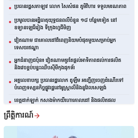
ប្រធានរដ្ឋសភាឡាវ លោក សៃសំផន ភូមិវិហារ ទទួលមរណភាព
●
ប្រមូលបានអដ្ឋិធាតុយុទ្ធជនពលីចំនួន ១៨ បន្ថែមទៀត នៅ
●
ឧទ្យានឡេធីរៀង ទីក្រុងហូជីមិញ
វៀតណាម ជាគោលដៅដ៏ពេញនិយមបំផុតមួយសម្រាប់អ្នក
●
ទេសចរឥណ្ឌា
អ្នកជំនាញជប៉ុន៖ វៀតណាមគួរតែផ្តល់អាទិភាពដល់ការផលិត
●
និងវេចខ្ចប់បន្ទះឈីបស៊ីមីកុងដុកទ័រ
អគ្គលេខាបក្ស ប្រធានរដ្ឋលោក តូឡឹម អញ្ជើញចេញដំណើរទៅ
●
បំពេញទស្សនកិច្ចផ្លូវរដ្ឋនៅអូស្ត្រាលីនិងនូវែលសេឡង់
ខេត្តដាក់ឡាក់ កសាងម៉ាកយីហោគោលដៅ និងផលិតផល
●
ទេសចរណ៍
ព្រឹត្តិការណ៍
មើលទាំងអស់