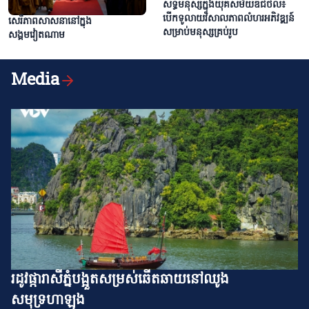
សិទ្ធិមនុស្សក្នុងយុគសម័យឌីជីថល៖
បើកទូលាយវិសាលភាពលំហរអភិវឌ្ឍន៍
សេរីភាពសាសនានៅក្នុង
សម្រាប់មនុស្សគ្រប់រូប
សង្គមវៀតណាម
Media
រដូវផ្ការាសីភ្នំបង្អួតសម្រស់ឆើតឆាយនៅឈូង
សមុទ្រហាឡុង