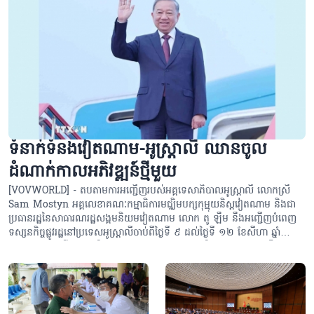
ទំនាក់ទំនងវៀតណាម-អូស្ត្រាលី ឈាន​ចូល
ដំណាក់កាលអភិវឌ្ឍន៍ថ្មីមួយ
[VOVWORLD] - តប​តាមការអញ្ជើញរបស់អគ្គទេសាភិបាលអូស្ត្រាលី លោកស្រី
Sam Mostyn អគ្គលេខាគណៈកម្មាធិការ​មជ្ឈិមបក្សកុម្មុយនិស្តវៀតណាម និងជា
ប្រធានរដ្ឋនៃសាធារណរដ្ឋសង្គមនិយមវៀតណាម លោក តូ ឡឹម នឹងអញ្ជើញ​បំពេញ
ទស្សនកិច្ចផ្លូវរដ្ឋនៅប្រទេសអូស្ត្រាលីចាប់ពីថ្ងៃទី ៩ ដល់ថ្ងៃទី ១២ ខែសីហា ឆ្នាំ
២០២៦។ ដំណើរទស្សនកិច្ចនេះ​ មានសារៈសំខាន់ជាប្រវត្តិសាស្ត្រ ដែល​ប្រព្រឹត្តទៅក្នុង
បរិបទនៃភាពជាដៃគូយុទ្ធសាស្ត្រគ្រប់ជ្រុងជ្រោយវៀតណាម-អូស្ត្រាលី កំពុង​ចូលដល់​
ដំណាក់កាលអភិវឌ្ឍន៍ថ្មីមួយ ជាមួយនឹងឱកាស និងសក្តានុពលដ៏ជំធេង។