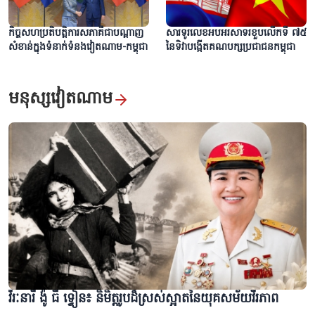
កិច្ចសហប្រតិបត្តិការសភាគឺជាបណ្តាញ
សារទូរលេខអបអរសាទរខួបលើកទី ៧៥
សំខាន់ក្នុងទំនាក់ទំនងវៀតណាម-កម្ពុជា
នៃទិវាបង្កើតគណបក្សប្រជាជនកម្ពុជា
មនុស្សវៀតណាម
វីរៈនារី ង៉ូ ធី ទ្វៀន៖ និមិត្តរូបដ៏ស្រស់ស្អាតនៃយុគសម័យវីរភាព