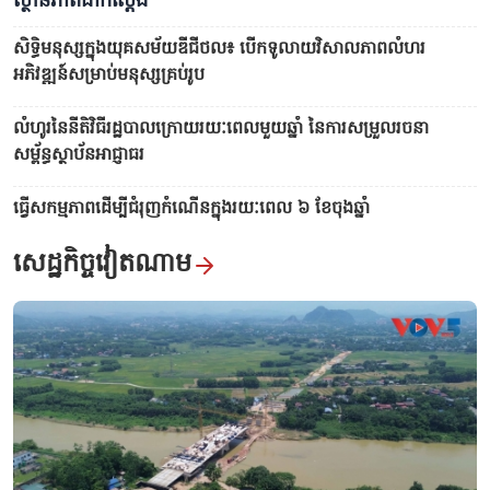
ស្ថានភាពជាក់ស្តែង
សិទ្ធិមនុស្សក្នុងយុគសម័យឌីជីថល៖ បើកទូលាយវិសាលភាពលំហរ
អភិវឌ្ឍន៍សម្រាប់មនុស្សគ្រប់រូប
លំហូរនៃនីតិវិធីរដ្ឋបាលក្រោយរយៈពេលមួយឆ្នាំ នៃការសម្រួលរចនា
សម្ព័ន្ធស្ថាប័នអាជ្ញាធរ
ធ្វើ​សកម្មភាពដើម្បីជំរុញកំណើនក្នុងរយៈពេល ៦ ខែ​ចុងឆ្នាំ
ប្រាង្គ​ខាយ​ឌិញ - សញ្ញាសម្គាល់នៃការប្រសព្វគ្នារវាងវប្បធម៌បូព៌ា និងលោកខាងលិច
នៅក្នុងតំបន់​កេរ្តិ៍ដំណែលអតីតរាជធានីហ្វេ
សេដ្ឋកិច្ចវៀតណាម