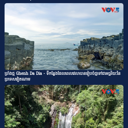
ច្រាំងថ្ម Ghenh Da Dia - ទីកន្លែងដែលពេលវេលាបានរៀបចំថ្មទៅជាអច្ឆរិយៈនៃ
ប្រទេសវៀតណាម