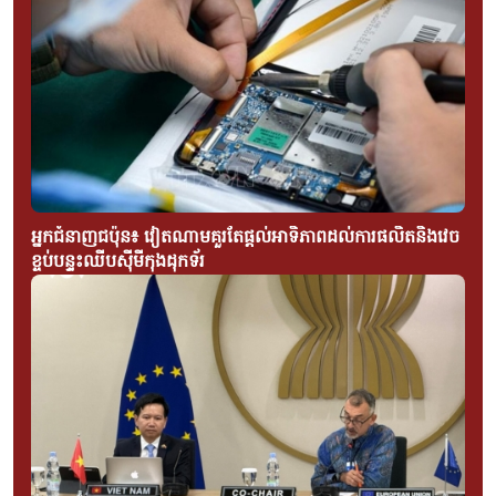
អ្នកជំនាញជប៉ុន៖ វៀតណាមគួរតែផ្តល់អាទិភាពដល់ការផលិតនិងវេច
ខ្ចប់បន្ទះឈីបស៊ីមីកុងដុកទ័រ