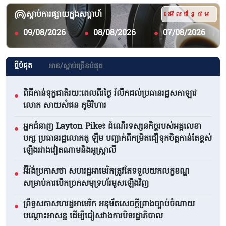
ស្ដាប់ការផ្សាយក្នុងសប្ដាហ៍
មើលបន្ថែម
09/08/2026
08/08/2026
07/08/2026
●
●
●
ថ្មីបំផុត
អាន/ស្តាប់ច្រើនបំផុត
ពិធីកាន់ទុក្ខជាតិរយៈពេលពីរថ្ងៃ រំលឹកដល់ប្រធានរដ្ឋសភាឡាវ
●
លោក សាយសំផន ភូមិវិហារ
អ្នកជំនាញ Layton Pike៖ ដំណើរទស្សនកិច្ចរបស់អគ្គលេខា
●
បក្ស ប្រធានរដ្ឋលោកតូ ឡឹម បញ្ជាក់ពីកម្រិតជឿទុកចិត្តកាន់តែខ្ពស់
ឡើងរវាងវៀតណាមនិងអូស្ត្រាលី
អ៊ីរ៉ង់ប្រកាសថា សហរដ្ឋអាមេរិកត្រូវតែទទួលយកលក្ខខណ្ឌ
●
សម្រាប់ការបើកច្រកសមុទ្រហ័រមូសឡើងវិញ
ព្រឹទ្ធសភាសហរដ្ឋអាមេរិក អនុម័តសេចក្តីព្រាងច្បាប់ចំណាយ
●
បណ្តោះអាសន្ន ដើម្បីជៀសវាងការបិទរដ្ឋាភិបាល