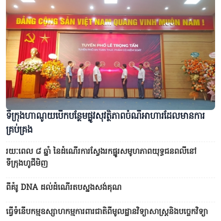
ទីក្រុងហាណូយបើកបន្ថែមផ្លូវសុវត្ថិភាពចំណីអាហារដែលមានការ
គ្រប់គ្រង
រយៈពេល ៨ ឆ្នាំ នៃដំណើរការស្វែងរកផ្នូរសមូហភាពយុទ្ធជនពលីនៅ
ទីក្រុងហូជីមិញ
ពីគំរូ DNA ដល់ដំណើរតបស្នងសង់គុណ
ធ្វើទំនើបកម្មឧស្សាហកម្មការពារជាតិពីមូលដ្ឋាន​វិទ្យាសាស្ត្រនិងបច្ចេកវិទ្យា