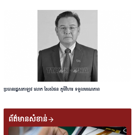
ប្រធានរដ្ឋសភាឡាវ លោក សៃសំផន ភូមិវិហារ ទទួលមរណភាព
ព័ត៌មានសំខាន់