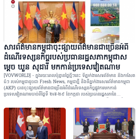
សារព័ត៌មានកម្ពុជាចុះផ្សាយព័ត៌មានជាច្រើនអំពី
ដំណើរទស្សនកិច្ចរបស់ប្រធានរដ្ឋសភាកម្ពុជា​ស
ម្តេច ឃួន សុដារី មកកាន់ប្រទេសវៀតណាម
[VOVWORLD] - ក្នុងរយៈពេលប៉ុន្មានថ្ងៃថ្មីៗនេះ ទីភ្នាក់ងារសារព័ត៌មាន និងកាសែត
ធំៗ របស់កម្ពុជាដូចជា Fresh News, កម្ពុជាថ្មី និងទីភ្នាក់ងារសារព័ត៌មានកម្ពុជា
(AKP) បានចុះផ្សាយព័ត៌មានជាច្រើនអំពីដំណើរទស្សនកិច្ចផ្លូវការមកកាន់
ប្រទេសវៀតណាមចាប់ពីថ្ងៃទី ២៧-២៩ ខែកក្កដា របស់ប្រធានរដ្ឋសភានៃ
ព្រះរាជាណាចក្រកម្ពុជា សម្តេច ឃួន សុដារី ដោយបញ្ជាក់ថា ដំណើរទស្សនកិច្ចនេះ
រួមចំណែកដល់ការពង្រឹងបន្ថែមទៀតនូវចំណង​មិត្តភាពប្រពៃណី សាមគ្គីភាព និង
កិច្ចសហប្រតិបត្តិការយុទ្ធសាស្ត្រគ្រប់ជ្រុងជ្រោយរវាងប្រទេសទាំងពីរ។