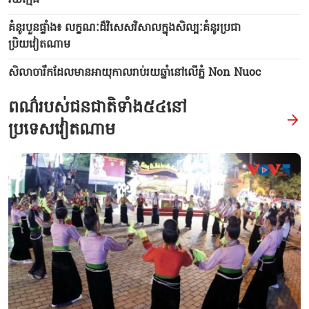
វ័យក្មេង
គំនូរបួនផ្ទាំង៖ លក្ខណៈដ៏វិសេសវិសាលក្នុងសិល្បៈគំនូរប្រជា
ប្រិយវៀតណាម
សិលាចារឹកដែលមានអាយុកាលរាប់រយឆ្នាំនៅលើភ្នំ Non Nuoc
ពណ៌របស់ជនជាតិទាំង៥៤នៅ
ប្រទេសវៀតណាម