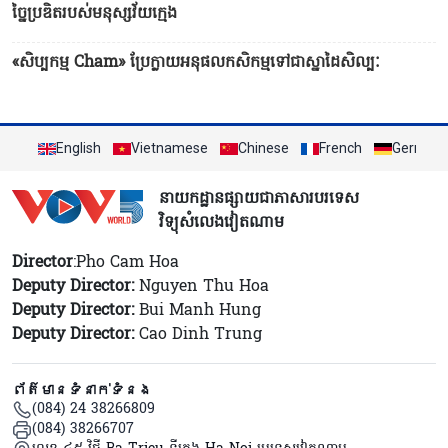
ច្នៃប្រឌិតរបស់មនុស្សវ័យក្មេង
«សិប្បកម្ម Cham» ប្រែក្លាយអនុផលកសិកម្មទៅជាស្នាដៃសិល្បៈ
English
Vietnamese
Chinese
French
German
នាយកដ្ឋានផ្សាយជាភាសារបរទេស
វិទ្យុសំលេងវៀតណាម
Director
:Pho Cam Hoa
Deputy Director:
Nguyen Thu Hoa
Deputy Director:
Bui Manh Hung
Deputy Director:
Cao Dinh Trung
ព័ត៌មានទំនាក់ទំនង
(084) 24 38266809
(084) 38266707