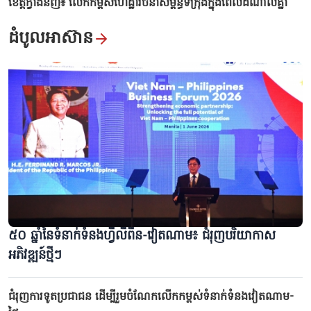
ខេត្តក្វាងនិញ៖ លើកកម្ពស់ហេដ្ឋារចនាសម្ព័ន្ធទីក្រុងក្នុងពេលដំណាលគ្នា
ដំបូលអាស៊ាន
«ប៊ិចដែកថែប ចិត្តស្មោះសរ» - តម្លៃឆ្លងកាត់សម័យកាលរបស់អ្នកសារ
ព័ត៌មានវៀតណាម
៥០ ឆ្នាំនៃទំនាក់ទំនងហ្វីលីពីន-វៀតណាម៖ ជំរុញបរិយាកាស
អភិវឌ្ឍន៍ថ្មីៗ
ជំរុញការទូតប្រជាជន ដើម្បីរួមចំណែកលើកកម្ពស់ទំនាក់ទំនងវៀតណាម-