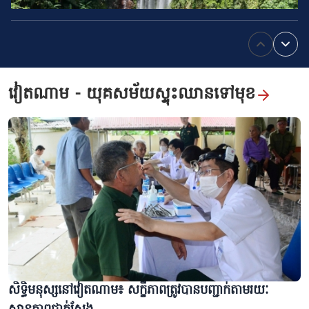
Hiking លុងប៉ាង – ដំណើរ​ឆ្លងកាត់ព្រៃឈើដ៏​ធំល្វឹងល្វើយ
វៀតណាម - យុគសម័យស្ទុះឈានទៅមុខ
«យុទ្ធនាការ ៥០០ ថ្ងៃទាំងយប់​»៖ បទ​បញ្ជាពីបេះដូងក្នុងដំណើរ​ការស្វែងរក​ឈ្មោះ​វីរៈ​
យុទ្ធជនពលី
សិទ្ធិមនុស្សនៅវៀតណាម៖ សក្ខីភាពត្រូវបានបញ្ជាក់តាមរយៈ