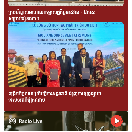
ក្របខ័ណ្ឌសមាហរណកម្មសេដ្ឋកិច្ចអាស៊ាន - ឱកាស
សម្រាប់វៀតណាម
ពង្រីកកិច្ចសហប្រតិបត្តិការអន្តរជាតិ ជំរុញការផ្សព្វផ្សាយ
ទេសចរណ៍វៀតណាម