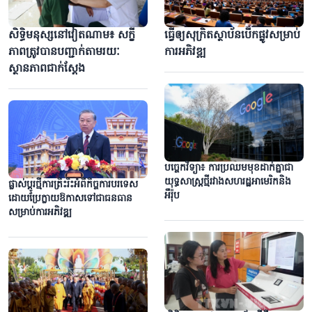
សិទ្ធិមនុស្សនៅវៀតណាម៖ សក្ខី
ធ្វើឲ្យសុក្រិតស្ថាប័នបើកផ្លូវសម្រាប់
ភាពត្រូវបានបញ្ជាក់តាមរយៈ
ការអភិវឌ្ឍ
ស្ថានភាពជាក់ស្តែង
បច្ចេកវិទ្យា៖ ការប្រឈមមុខដាក់គ្នាជា
យុទ្ធសាស្ត្រថ្មីរវាងសហរដ្ឋអាមេរិកនិង
ផ្លាស់ប្ដូរថ្មីការត្រិះរិះអំពីកិច្ចការបរទេស
អឺរ៉ុប
ដោយប្រែក្លាយឱកាសទៅជាធនធាន
សម្រាប់ការអភិវឌ្ឍ