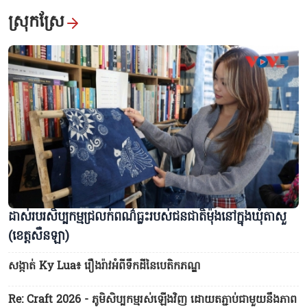
ស្រុកស្រែ
ដាស់របរសិប្បកម្មជ្រលក់ពណ៌ធ្លះរបស់ជនជាតិម៉ុងនៅក្នុងឃុំតាសួ
(ខេត្តសឺនឡា)
សង្កាត់ Ky Lua៖ រឿងរ៉ាវអំពីទឹកដីនៃបេតិកភណ្ឌ
Re: Craft 2026 - ភូមិសិប្បកម្មរស់ឡើងវិញ ដោយតភ្ជាប់ជាមួយនឹងភាព