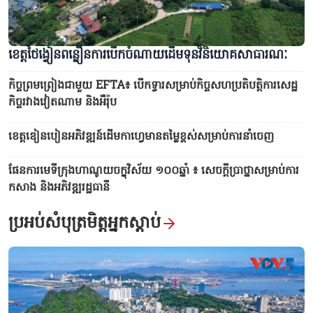
ស្នាម​ដានជើងដើម្បីបេសកកម្មមនុស្សធម៌
ខេត្តថៃង្វៀនពន្លឿនការ​បើក​ចំណាយដើមទុនវិនិយោគសាធារណៈ
កិច្ចព្រមព្រៀងជាមួយ EFTA៖ បើក​​ទ្វារសម្រាប់កិច្ចសហប្រតិបត្តិការសេដ្ឋ
កិច្ចរវាងវៀតណាម និងអឺរ៉ុប
ខេត្តឌៀនបៀន​អភិវឌ្ឍន៍ដើម​កាហ្វេមានតម្លៃខ្ពស់សម្រាប់ការ​នាំចេញ
ផែនការមេទីក្រុងហាណូយចក្ខុវិស័យ ១០០​ឆ្នាំ ៖ សេចក្តីប្រាថ្នាសម្រាប់ការ
កសាង និងអភិវឌ្ឍរដ្ឋធានី
ការសម្តែង 3D Mapping អបអរសាទរខួប ៥០ ឆ្នាំនៃទីក្រុងដែលមាន​ឈ្មោះ
ប្រអប់សំបុត្រមិត្តអ្នកស្តាប់
លោកអ៊ំហូ