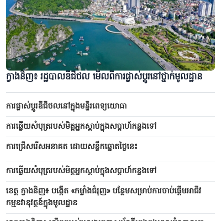
គយគន់សម្រស់ដ៏អាថ៌កំបាំងនៃរូងភ្នំហួម៉ាក់ នៅខេត្តថៃង្វៀន
ក្វាងនិញ៖ ​រដ្ឋបាលឌីជីថល មើល​ពីការផ្លាស់ប្តូរនៅថ្នាក់មូលដ្ឋាន
ការផ្លាស់ប្តូរឌីជីថលនៅក្នុងមន្ទីរពេទ្យយោធា
ការឆ្លើយសំបុត្ររបស់មិត្តអ្នកស្ដាប់ក្នុងសប្តាហ៍កន្លងទៅ
ការជ្រើសរើសអនាគត ដោយសន្លឹក​ឆ្នោតថ្ងៃនេះ
ការឆ្លើយសំបុត្ររបស់មិត្តអ្នកស្ដាប់ក្នុងសប្តាហ៍កន្លងទៅ
ខេត្ត ក្វាងនិញ៖ បង្កើត «កម្លាំងជំរុញ» បន្ថែមសម្រាប់ការចាប់ផ្ដើមអាជីវ
ទេសចរណ៍នៃខេត្តវិញឡុង៖ បន្តរឿងរ៉ាវវប្បធម៌នៅ “នគរនៃឥដ្ឋក្រហម”
កម្មនវានុវត្តន៍ក្នុងមូលដ្ឋាន