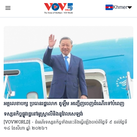
Nhảy đến nội dung
Khmer
Menu trang chủ tiếng Khmer
menu phụ tiếng Khmer
អគ្គលេខាបក្ស ប្រធានរដ្ឋលោក តូឡឹម អញ្ជើញចេញដំណើរទៅបំពេញ
ទស្សនកិច្ចផ្លូវរដ្ឋនៅអូស្ត្រាលីនិងនូវែលសេឡង់
[VOVWORLD] - ដំណើរទស្សនកិច្ចទាំងនេះនឹងធ្វើឡើងចាប់ពីថ្ងៃទី ៩ ដល់ថ្ងៃទី
១៤ ខែសីហា ឆ្នាំ ២០២៦។