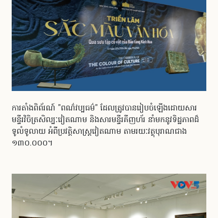
ការតាំងពិព័រណ៍ "ពណ៌វប្បធម៌" ដែលត្រូវបានរៀបចំឡើងដោយសារ
មន្ទីរវិចិត្រសិល្បៈវៀតណាម និងសារមន្ទីរគីញហ័រ នាំមកនូវទិដ្ឋភាពដ៏
ទូលំទូលាយ អំពីប្រវត្តិសាស្ត្រវៀតណាម តាមរយៈវត្ថុបុរាណជាង
១៣០.០០០។