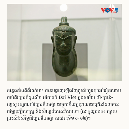
កន្លែងតាំងពិព័រណ៍នេះ បានបង្ហាញឡើងវិញនូវលំហូរវប្បធម៌វៀតណាម
ចាប់ពីវប្បធម៌ដុងសឺន អរិយធម៌ Dai Viet ក្នុងសម័យ លី-ត្រាន់-
ឡេសូ រហូតដល់វប្បធម៌ចាម្ប៉ា ជាមួយនឹងវត្ថុបុរាណជាច្រើនដែលមាន
តម្លៃប្រវត្តិសាស្ត្រ និងសិល្បៈវិសេសវិសាល។ (នៅក្នុងរូបថត៖ ក្បាល
ព្រះសិវៈសំរិទ្ធពីវប្បធម៌ចាម្ប៉ា សតវត្សទី១១-១២)។