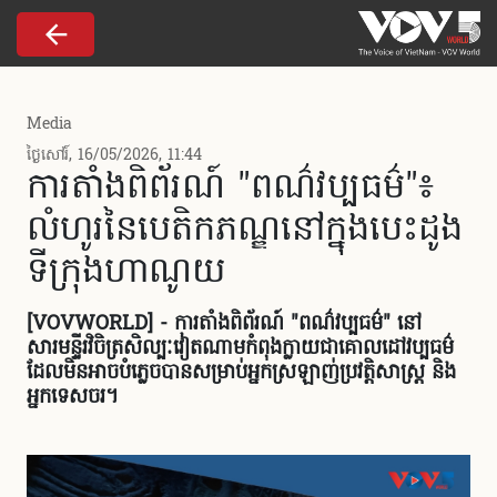
Nhảy đến nội dung
Media
ថ្ងៃសៅរ៍, 16/05/2026, 11:44
ការតាំង​ពិព័រណ៍ "ពណ៌វប្បធម៌"៖
លំហូរនៃបេតិកភណ្ឌនៅក្នុងបេះដូង
ទីក្រុង​ហាណូយ
[VOVWORLD] - ការតាំង​ពិព័រណ៍ "ពណ៌វប្បធម៌" នៅ
សារមន្ទីរវិចិត្រសិល្បៈវៀតណាមកំពុងក្លាយជាគោលដៅវប្បធម៌
ដែលមិនអាចបំភ្លេចបាន​សម្រាប់អ្នកស្រឡាញ់ប្រវត្តិសាស្ត្រ និង
អ្នកទេសចរ។