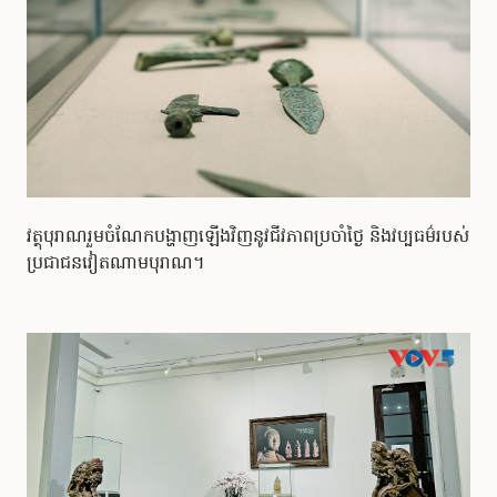
វត្ថុបុរាណរួមចំណែកបង្ហាញឡើងវិញនូវជីវភាពប្រចាំថ្ងៃ និងវប្បធម៌របស់
ប្រជាជនវៀតណាមបុរាណ។