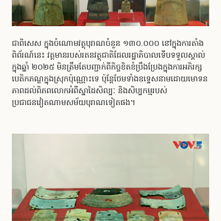
ជាពិសេស ក្នុងចំណោមវត្ថុបុរាណចំនួន ១៣០.០០០ នៅក្នុងការតាំង
ពិព័រណ៍នេះ វត្តមានរបស់រតនវត្ថុជាតិដែលរដ្ឋាភិបាលទើបទទួលស្គាល់
ក្នុងឆ្នាំ ២០២៥ មិនត្រឹមតែបញ្ជាក់ពីកិច្ចខិតខំប្រឹងប្រែងក្នុងការអភិរក្ស
បេតិកភណ្ឌក្នុងស្រុកប៉ុណ្ណោះទេ ប៉ុន្តែថែមទាំងឧទ្ទេសនាមដោយមោទន
ភាពដល់ពិភពលោកអំពីស្នាដៃសិល្បៈ និងសិប្បកម្មរបស់
ប្រជាជនវៀតណាមសម័យបុរាណទៀតផង។