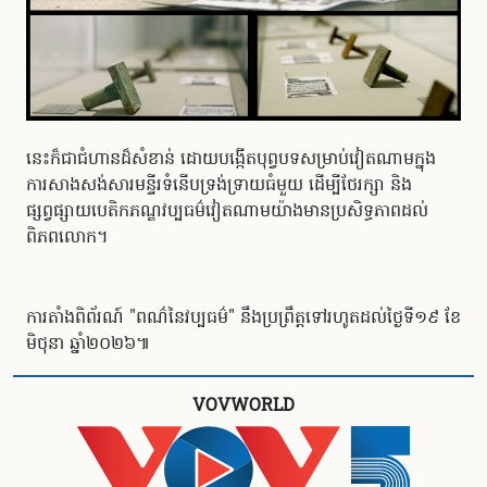
នេះក៏ជាជំហានដ៏សំខាន់ ដោយបង្កើតបុព្វបទសម្រាប់វៀតណាមក្នុង
ការសាងសង់សារមន្ទីរទំនើបទ្រង់ទ្រាយធំមួយ ដើម្បីថែរក្សា និង
ផ្សព្វផ្សាយបេតិកភណ្ឌវប្បធម៌វៀតណាមយ៉ាងមានប្រសិទ្ធភាពដល់
ពិភពលោក។
ការតាំងពិព័រណ៍ "ពណ៌នៃវប្បធម៌" នឹងប្រព្រឹត្តទៅរហូតដល់ថ្ងៃទី១៩ ខែ
មិថុនា ឆ្នាំ២០២៦៕​
VOVWORLD