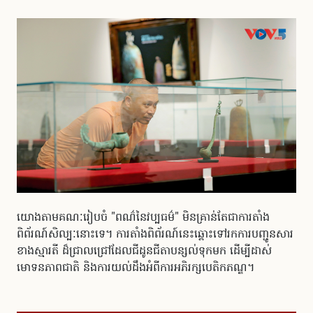
យោងតាមគណៈរៀបចំ "ពណ៌នៃវប្បធម៌" មិនគ្រាន់តែជាការតាំង
ពិព័រណ៍សិល្បៈនោះទេ។ ការតាំងពិព័រណ៍នេះឆ្ពោះទៅរកការបញ្ជូនសារ
ខាងស្មារតី ដ៏ជ្រាលជ្រៅដែលជីដូនជីតាបន្សល់ទុកមក ដើម្បីដាស់
មោទនភាពជាតិ និងការយល់ដឹងអំពីការអភិរក្សបេតិកភណ្ឌ។