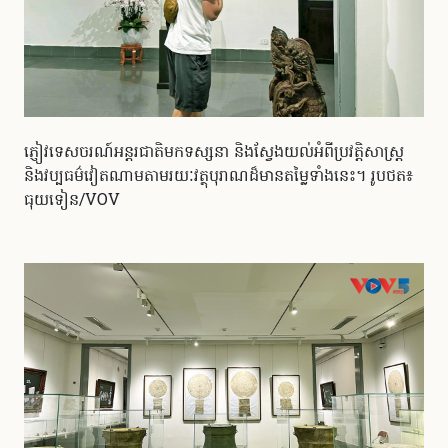
ភ្ញៀវទេសចរណ៍អន្តរជាតិមកទស្សនា និងស្វែងយល់អំពីប្រវត្តិសាស្ត្រ
និងវប្បធម៌វៀតណាមតាមរយៈវត្ថុបុរាណដ៏មានតម្លៃទាំងនេះ។ រូបថត៖
ធុយទៀន/VOV