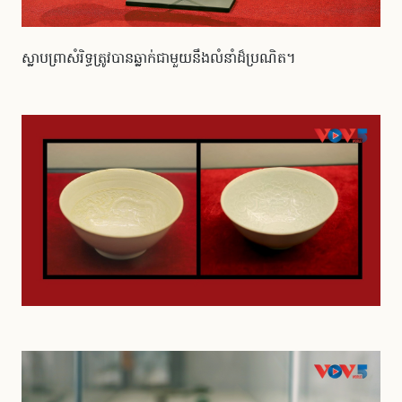
ស្លាបព្រាសំរិទ្ធត្រូវបានឆ្លាក់ជាមួយនឹងលំនាំដ៏ប្រណិត។