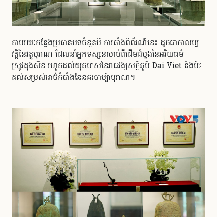
តាមរយៈកន្លែងប្រធានបទចំនួនបី ការតាំងពិព័រណ៍នេះ ដូចជាកាលប្ប
វត្តិនៃវត្ថុបុរាណ ដែលនាំអ្នកទស្សនាចាប់ពីដើមដំបូងនៃអរិយធម៌
ស្រូវដុងសឺន រហូតដល់យុគមាសនៃរាជវង្សសក្តិភូមិ Dai Viet និងប៉ះ
ដល់សម្រស់អាថ៌កំបាំងនៃនគរចាម្ប៉ាបុរាណ។