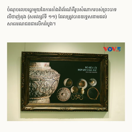
ចំណុចលេចធ្លោមួយនៃការតាំងពិព័រណ៍គឺរូបសំណាករបស់ព្រះបាទ
លីថាញ់តុង (សតវត្សរ៍ទី ១១) ដែលត្រូវបានឧទ្ទេសនាមដល់
សាធារណជនជាលើកដំបូង។