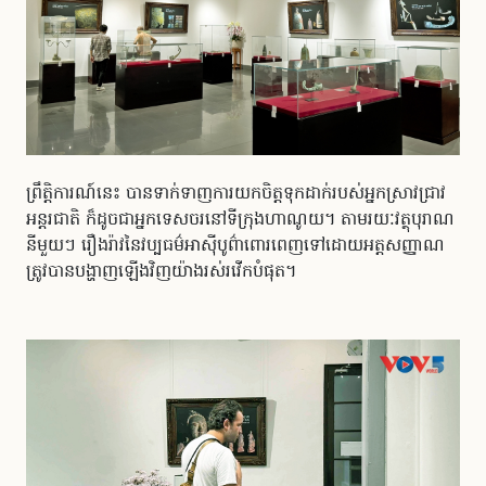
ព្រឹត្តិការណ៍នេះ បានទាក់ទាញការយកចិត្តទុកដាក់របស់អ្នកស្រាវជ្រាវ
អន្តរជាតិ ក៏ដូចជាអ្នកទេសចរនៅទីក្រុងហាណូយ។ តាមរយៈវត្ថុបុរាណ
នីមួយៗ រឿងរ៉ាវនៃវប្បធម៌អាស៊ីបូព៌ាពោរពេញទៅដោយអត្តសញ្ញាណ
ត្រូវបានបង្ហាញឡើងវិញយ៉ាងរស់រវើកបំផុត។