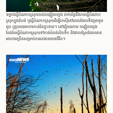
ទម្លាប់ធ្វើចំណាកស្រុករបស់ចង្កៀលខ្យង ពាក់ព័ន្ធនឹងការធ្វើចំណាក
ស្រុកក្នុងតំបន់ ឬធ្វើចំណាកស្រុកដើម្បីរកស៊ីនៅពេលដែលទីជម្រករួម
តូច ឬប្រភពអាហារកាន់តែខ្វះខាត។ នៅវៀតណាម ចង្កៀលខ្យង
តែងតែធ្វើចំណាកស្រុកទៅកាន់តំបន់លិចទឹក និងវាលស្រែដែលមាន
អាហារច្រើនសម្រាប់ការរស់រានមានជីវិត។