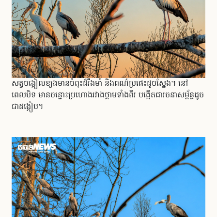
សត្វចង្កៀលខ្យងមានចំពុះដ៏រឹងមាំ និងពណ៌ប្រផេះដូចស្នែង។ នៅ
ពេលបិទ មានចន្លោះប្រហោងរវាងថ្គាមទាំងពីរ បង្កើតជារចនាសម្ព័ន្ធដូច
ជាដង្កៀប។