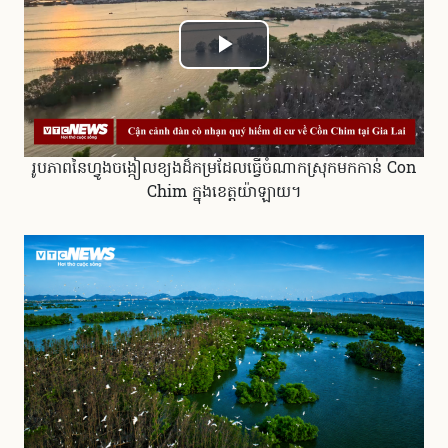
Play
Video
រូបភាពនៃហ្វូងចង្កៀលខ្យងដ៏កម្រដែលធ្វើចំណាកស្រុកមក​កាន់ Con
Chim ក្នុងខេត្តយ៉ាឡាយ។​