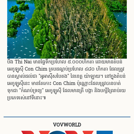
បឹង Thi Nai មានផ្ទៃទឹកប្រហែល ៥.០០០ហិកតា ដោយមានតំបន់
អេកូឡូស៊ី Con Chim គ្របដណ្តប់ប្រហែល ៤៨០ ហិកតា ដែលត្រូវ
បានស្គាល់ដល់ជា "អូអាស៊ីសបៃតង" នៃខេត្ត យ៉ាឡាយ។ នៅក្នុងតំបន់
អេកូឡូស៊ីនេះ មានតែកោះ Con Chim ប៉ុណ្ណោះដែលត្រូវបានចាត់
ទុកជា "កំណប់ទ្រព្យ" អេកូឡូស៊ី ដែលមានត្រី បង្គា និងបក្សីព្រៃរាប់រយ
ប្រភេទរស់នៅទីនោះ៕
VOVWORLD