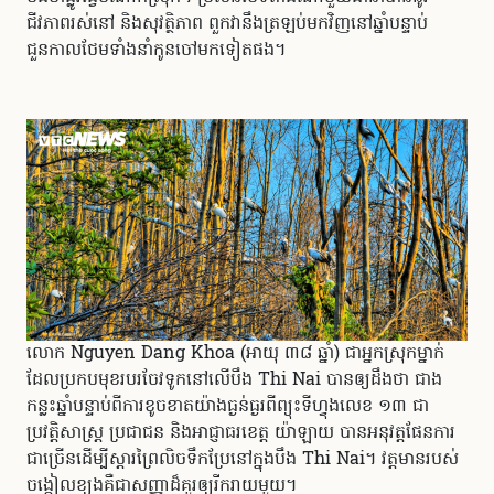
ជីវភាពរស់នៅ និងសុវត្ថិភាព ពួកវានឹងត្រឡប់មកវិញនៅឆ្នាំបន្ទាប់
ជួនកាលថែមទាំងនាំកូនចៅមកទៀតផង។
លោក Nguyen Dang Khoa (អាយុ ៣៨ ឆ្នាំ) ជាអ្នកស្រុកម្នាក់
ដែលប្រកបមុខរបរចែវទូកនៅលើបឹង Thi Nai បានឲ្យដឹងថា ជាង
កន្លះឆ្នាំបន្ទាប់ពីការខូចខាតយ៉ាងធ្ងន់ធ្ងរពីព្យុះទីហ្វុងលេខ ១៣ ជា
ប្រវត្តិសាស្ត្រ ប្រជាជន និងអាជ្ញាធរខេត្ត យ៉ាឡាយ បានអនុវត្តផែនការ
ជាច្រើនដើម្បីស្តារព្រៃលិចទឹកប្រែនៅក្នុងបឹង Thi Nai។ វត្តមានរបស់
ចង្កៀលខ្យងគឺជាសញ្ញាដ៏គួរឲ្យរីករាយមួយ។