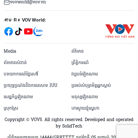
vovworld@vov.vn
Mạng xã hội
តាមដាន VOV World:
menu footer tiếng Khmer
Media
ព័ត៍មាន
ព័តមានសំខាន់
ព្រឹត្តិការណ៍
បទយកការណ៍ថ្ងៃសៅរ៍
វប្បធម៍វៀតណាម
ប្រយុទ្ធប្រឆាំងនឹងការនេសាទ IUU
ប្រអប់សំបុត្រមិត្តអ្នកស្តាប់
សេដ្ឋកិច្ចវៀតណាម
មនុស្សវៀតណាម
ស្រុកស្រែ
ហាណូយខ្ញុំស្នេហា
Copyright © VOV5. All rights reserved. Developed and operated
by SolidTech
លិខិតអនុញ្ញាតលេខ 14444/GP.BTTTT ផ្តល់ថ្ងៃទី 05 កញ្ញាឆ្នាំ 2011 លិខិត