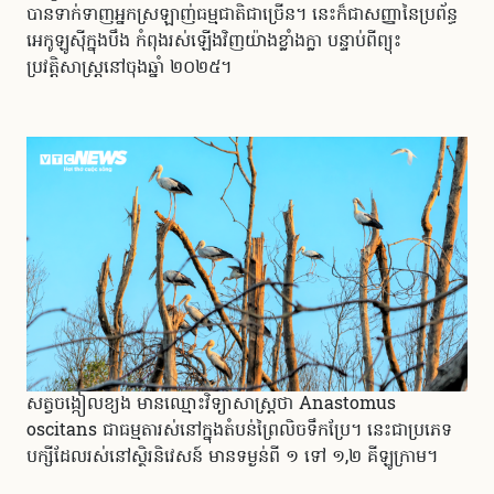
បានទាក់ទាញអ្នកស្រឡាញ់ធម្មជាតិជាច្រើន។ នេះក៏ជាសញ្ញានៃប្រព័ន្ធ
អេកូឡូស៊ីក្នុងបឹង កំពុងរស់ឡើងវិញយ៉ាងខ្លាំងក្លា បន្ទាប់ពីព្យុះ
ប្រវត្តិសាស្ត្រនៅចុងឆ្នាំ ២០២៥។
សត្វចង្កៀលខ្យង មានឈ្មោះវិទ្យាសាស្ត្រថា Anastomus
oscitans ជាធម្មតារស់នៅក្នុងតំបន់ព្រៃលិចទឹកប្រែ។ នេះជាប្រភេទ
បក្សីដែលរស់នៅស្ថិរនិវេសន៍ មានទម្ងន់ពី ១ ទៅ ១,២ គីឡូក្រាម។