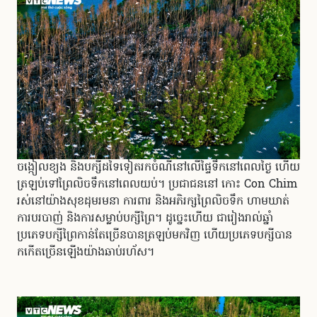
ចង្កៀលខ្យង និងបក្សីដទៃទៀតរកចំណីនៅលើផ្ទៃទឹកនៅពេលថ្ងៃ ហើយ
ត្រឡប់ទៅព្រៃលិចទឹកនៅពេលយប់។ ប្រជាជននៅ កោះ Con Chim
រស់នៅយ៉ាងសុខដុមរមនា ការពារ និងអភិរក្សព្រៃលិចទឹក ហាមឃាត់
ការបរបាញ់ និងការសម្លាប់បក្សីព្រៃ។ ដូច្នេះហើយ ជារៀងរាល់ឆ្នាំ
ប្រភេទបក្សីព្រៃកាន់តែច្រើនបានត្រឡប់មកវិញ ហើយប្រភេទបក្សីបាន
កកើតច្រើនឡើងយ៉ាងឆាប់រហ័ស។