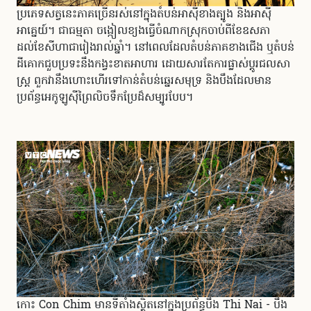
ប្រភេទសត្វនេះភាគច្រើនរស់នៅក្នុងតំបន់អាស៊ីខាងត្បូង និងអាស៊ី
អាគ្នេយ៍។ ជាធម្មតា ចង្កៀលខ្យងធ្វើចំណាកស្រុកចាប់ពីខែឧសភា
ដល់ខែសីហាជារៀងរាល់ឆ្នាំ។ នៅពេលដែលតំបន់ភាគខាងជើង ឬតំបន់
ដីគោកជួបប្រទះនឹងកង្វះខាតអាហារ ដោយសារតែការផ្លាស់ប្តូរជលសា
ស្ត្រ ពួកវានឹងហោះហើរទៅកាន់តំបន់ឆ្នេរសមុទ្រ និងបឹងដែលមាន
ប្រព័ន្ធអេកូឡូស៊ីព្រៃលិចទឹកប្រែដ៏សម្បូរបែប។
កោះ Con Chim មានទីតាំងស្ថិតនៅក្នុងប្រព័ន្ធបឹង Thi Nai - បឹង