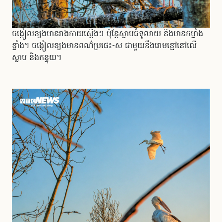
ចង្កៀលខ្យងមានរាងកាយស្ដើងៗ ប៉ុន្តែស្លាបធំទូលាយ និងមានកម្លាំង
ខ្លាំង។ ចង្កៀលខ្យងមានពណ៌ប្រផេះ-ស ជាមួយនឹងរោមខ្មៅនៅលើ
ស្លាប និងកន្ទុយ។