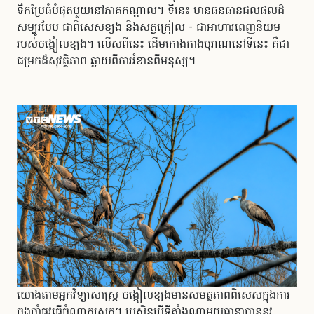
ទឹកប្រៃធំបំផុតមួយនៅភាគកណ្តាល។ ទីនេះ មានធនធានជលផលដ៏
សម្បូរបែប ជាពិសេសខ្យង និងសត្វក្រៀល - ជាអាហារពេញនិយម
របស់ចង្កៀលខ្យង។ លើសពីនេះ ដើមកោងកាងបុរាណនៅទីនេះ គឺជា
ជម្រកដ៏សុវត្ថិភាព ឆ្ងាយពីការរំខានពីមនុស្ស។
យោងតាមអ្នកវិទ្យាសាស្ត្រ ចង្កៀលខ្យងមានសមត្ថភាពពិសេសក្នុងការ
ចងចាំផ្លូវធ្វើចំណាកស្រុក។ ប្រសិនបើទីតាំងណាមួយធានាបាននូវ