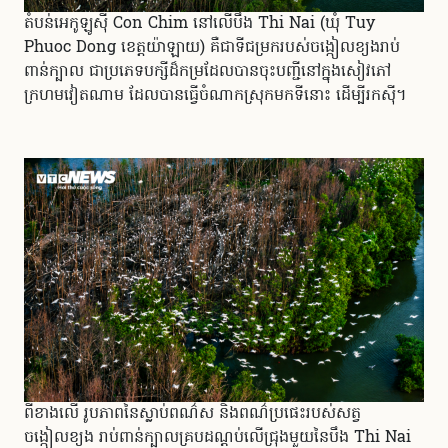
តំបន់អេកូឡូស៊ី Con Chim នៅលើបឹង Thi Nai (ឃុំ Tuy
Phuoc Dong ខេត្តយ៉ាឡាយ) គឺជាទីជម្រករបស់ចង្កៀលខ្យងរាប់
ពាន់ក្បាល ជាប្រភេទបក្សីដ៏កម្រដែលបានចុះបញ្ជីនៅក្នុងសៀវភៅ
ក្រហមវៀតណាម ដែលបានធ្វើចំណាកស្រុកមកទីនោះ ដើម្បីរកស៊ី។
ពីខាងលើ រូបភាពនៃស្លាប់ពណ៌ស និងពណ៌ប្រផេះរបស់សត្វ
ចង្កៀលខ្យង រាប់ពាន់ក្បាលគ្របដណ្តប់លើជ្រុងមួយនៃបឹង Thi Nai