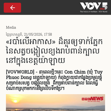
Nhảy đến nội dung
Media
ថ្ងៃព្រហស្បតិ៍, 21/05/2026, 17:58
«របាំ​លើអាកាស» ដ៏​គួរ​ឲ្យ​ទាក់​ភ្នែក​​
នៃ​សត្វចង្កៀលខ្យង​រាប់ពាន់​ក្បាល​
នៅ​ក្នុង​ខេត្ត​យ៉ាឡាយ
[VOVWORLD] - នា​ពេល​ថ្មីៗនេះ Con Chim (ឃុំ Tuy
Phuoc Dong ខេត្តយ៉ាឡាយ) កំពុងក្លាយជាកន្លែងប្រមូលផ្តុំ
សម្រាប់សសត្វ ចង្កៀលខ្យង ដ៏កម្ររាប់ពាន់ក្បាល ដែលធ្វើ
ចំណាក​ស្រុកមក​កាន់ព្រៃលិចទឹក​ប្រែ។