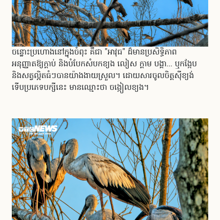
ចន្លោះប្រហោងនៅក្នុងចំពុះ គឺជា "អាវុធ" ដ៏មានប្រសិទ្ធិភាព
អនុញ្ញាតឱ្យក្តាប់ និងបំបែកសំបកខ្យង លៀស ក្តាម បង្គា... ឬកង្កែប
និងសត្វល្អិតធំៗបានយ៉ាងងាយស្រួល។ ដោយសារចូលចិត្តស៊ីខ្យង់
ទើបប្រភេទបក្សីនេះ មានឈ្មោះថា ចង្កៀលខ្យង។