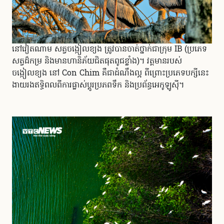
នៅវៀតណាម សត្វចង្កៀលខ្យង ត្រូវបានចាត់ថ្នាក់ជាក្រុម IB (ប្រភេទ
សត្វដ៏កម្រ និងមានហានិភ័យជិតផុតពូជខ្លាំង)។ វត្តមានរបស់
ចង្កៀលខ្យង នៅ Con Chim គឺជាដំណឹងល្អ ពីព្រោះប្រភេទបក្សីនេះ
ងាយរងឥទ្ធិពលពីការផ្លាស់ប្តូរប្រភពទឹក និងប្រព័ន្ធអេកូឡូស៊ី។