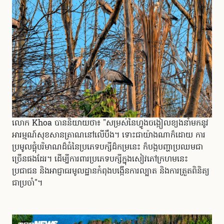
លោក Khoa បាននិយាយថា៖ "សម្រស់នៃហ្វូងចង្កៀលខ្យងនាំមកនូវ
អារម្មណ៍សុខសានត្រាណនៅលើបឹង។ ទោះជាយ៉ាងណាក៏ដោយ ការ
ប្រមូលផ្តុំបរិមាណដ៏ធំនៃប្រភេទបក្សីដ៏កម្រនេះ ក៏បង្កបញ្ហាប្រឈមជា
ច្រើនផងដែរ។ ដើម្បីការពារប្រភេទបក្សីក្នុងសៀវភៅក្រហមនេះ
ប្រជាជន និងអាជ្ញាធរមូលដ្ឋានកំពុងបង្កើនការល្បាត និងការត្រួតពិនិត្យ
ជាប្រចាំ"។