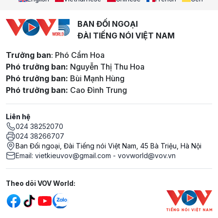
BAN ĐỐI NGOẠI
ĐÀI TIẾNG NÓI VIỆT NAM
Trưởng ban
: Phó Cẩm Hoa
Phó trưởng ban:
Nguyễn Thị Thu Hoa
Phó trưởng ban:
Bùi Mạnh Hùng
Phó trưởng ban:
Cao Đình Trung
Liên hệ
024 38252070
024 38266707
Ban Đối ngoại, Đài Tiếng nói Việt Nam, 45 Bà Triệu, Hà Nội
Email: vietkieuvov@gmail.com - vovworld@vov.vn
Mạng xã hội
Theo dõi VOV World: