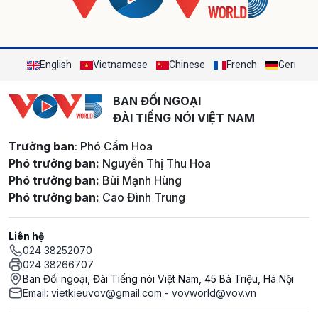
English
Vietnamese
Chinese
French
German
BAN ĐỐI NGOẠI
ĐÀI TIẾNG NÓI VIỆT NAM
Trưởng ban
: Phó Cẩm Hoa
Phó trưởng ban:
Nguyễn Thị Thu Hoa
Phó trưởng ban:
Bùi Mạnh Hùng
Phó trưởng ban:
Cao Đình Trung
Liên hệ
024 38252070
024 38266707
Ban Đối ngoại, Đài Tiếng nói Việt Nam, 45 Bà Triệu, Hà Nội
Email: vietkieuvov@gmail.com - vovworld@vov.vn