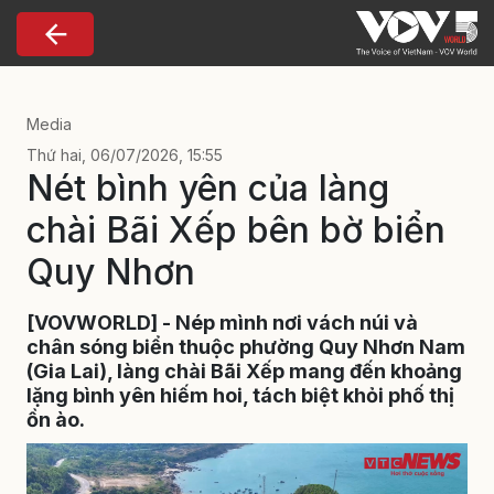
Nhảy đến nội dung
Media
Thứ hai, 06/07/2026, 15:55
Nét bình yên của làng
chài Bãi Xếp bên bờ biển
Quy Nhơn
[VOVWORLD] - Nép mình nơi vách núi và
chân sóng biển thuộc phường Quy Nhơn Nam
(Gia Lai), làng chài Bãi Xếp mang đến khoảng
lặng bình yên hiếm hoi, tách biệt khỏi phố thị
ồn ào.