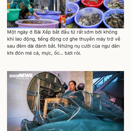
Một ngày ở Bãi Xếp bắt đầu từ rất sớm bởi không
khí lao động, tiếng động cơ ghe thuyền máy trở về
sau đêm dài đánh bắt. Những nụ cười của ngư dân
khi đón mẻ cá, mực, ốc... tươi rói.