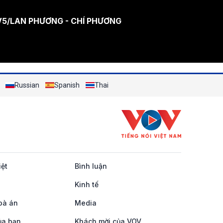
5/LAN PHƯƠNG - CHÍ PHƯƠNG
Russian
Spanish
Thai
iệt
Bình luận
Kinh tế
oà án
Media
ủa bạn
Khách mời của VOV