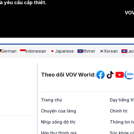
à yêu cầu cấp thiết.
VOV
German
Indonesian
Japanese
Khmer
Korean
Lao
Mạng xã hội
Theo dõi VOV World:
Trang chủ
Dạy tiếng V
Chuyện của làng
Chính trị
Nhịp sống đô thị
Thông tin t
Hộp thư thính giả
Sức khỏe c