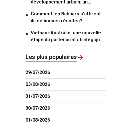
développement urbain: un
mécanisme exceptionnel pour Hô
Comment les Bahnars s’attirent-
●
Chi Minh-ville
ils de bonnes récoltes?
Vietnam-Australie: une nouvelle
●
étape du partenariat stratégique
global
Les plus populaires
29/07/2026
03/08/2026
31/07/2026
30/07/2026
01/08/2026