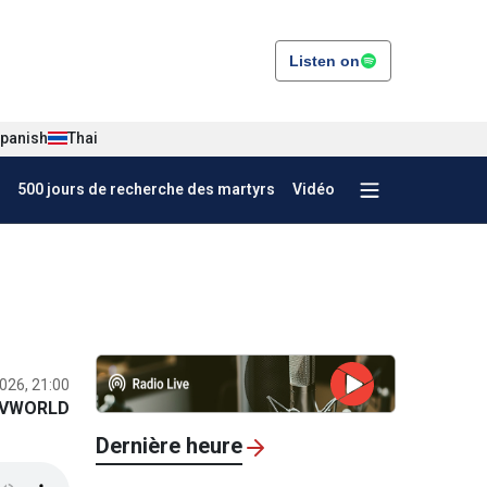
Listen on
panish
Thai
500 jours de recherche des martyrs
Vidéo
026, 21:00
VWORLD
Dernière heure