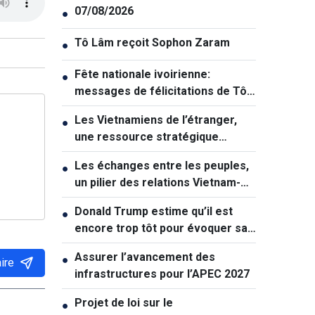
07/08/2026
●
Tô Lâm reçoit Sophon Zaram
●
Fête nationale ivoirienne:
●
messages de félicitations de Tô
Lâm et de Lê Hoài Trung
Les Vietnamiens de l’étranger,
●
une ressource stratégique
majeure contribuant au
Les échanges entre les peuples,
●
renforcement de la puissance
un pilier des relations Vietnam-
nationale
Australie
Donald Trump estime qu’il est
●
encore trop tôt pour évoquer sa
succession politique
Assurer l’avancement des
●
ire
infrastructures pour l’APEC 2027
Projet de loi sur le
●