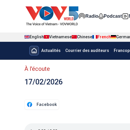
Nhảy đến nội dung
Đa phương t
Radio
Podcast
English
Vietnamese
Chinese
French
Germa
Menu trang chủ tiếng Pháp
Actualités
Courrier des auditeurs
Francop
menu phụ tiếng Pháp
À l'écoute
17/02/2026
Facebook