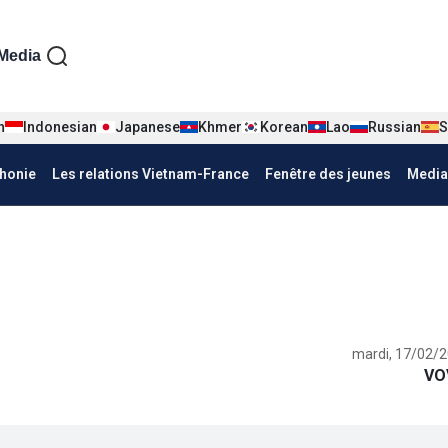
iện tiếng Pháp
Media
n
Indonesian
Japanese
Khmer
Korean
Lao
Russian
S
honie
Les relations Vietnam-France
Fenêtre des jeunes
Media
mardi, 17/02/2
VO