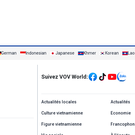
German
Indonesian
Japanese
Khmer
Korean
Lao
Mạng xã hội
Suivez VOV World:
menu footer tiếng Ph
Actualités locales
Actualités
Culture vietnamienne
Economie
Figure vietnamienne
Francophon