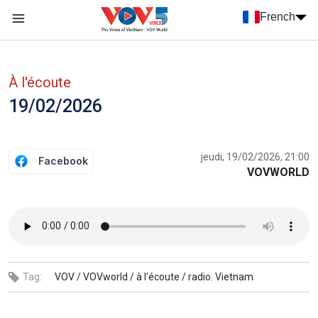
Nhảy đến nội dung
French
Menu trang chủ tiếng Pháp
menu phụ tiếng Pháp
À l'écoute
19/02/2026
jeudi, 19/02/2026, 21:00
Facebook
VOVWORLD
Tag:
VOV /
VOVworld /
à l'écoute /
radio. Vietnam