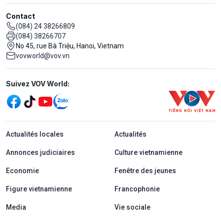
Contact
(084) 24 38266809
(084) 38266707
No 45, rue Bà Triệu, Hanoi, Vietnam
vovworld@vov.vn
Mạng xã hội
Suivez VOV World:
menu footer tiếng Pháp
Actualités locales
Actualités
Annonces judiciaires
Culture vietnamienne
Economie
Fenêtre des jeunes
Figure vietnamienne
Francophonie
Media
Vie sociale