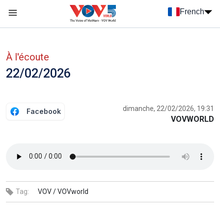
Nhảy đến nội dung
French
Menu trang chủ tiếng Pháp
menu phụ tiếng Pháp
À l'écoute
22/02/2026
dimanche, 22/02/2026, 19:31
Facebook
VOVWORLD
Tag:
VOV /
VOVworld