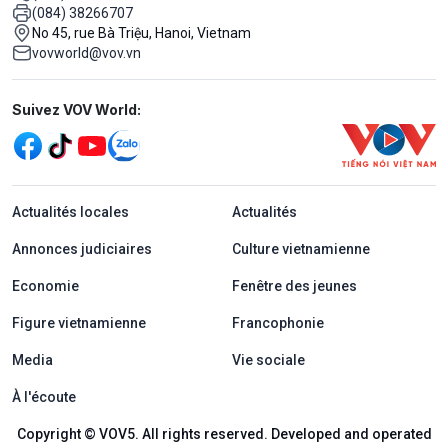
(084) 38266707
No 45, rue Bà Triệu, Hanoi, Vietnam
vovworld@vov.vn
Mạng xã hội
Suivez VOV World:
menu footer tiếng Pháp
Actualités locales
Actualités
Annonces judiciaires
Culture vietnamienne
Economie
Fenêtre des jeunes
Figure vietnamienne
Francophonie
Media
Vie sociale
À l'écoute
Copyright © VOV5. All rights reserved. Developed and operated