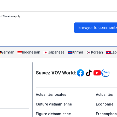
of Service
apply.
Envoyer le commenta
German
Indonesian
Japanese
Khmer
Korean
Lao
Mạng xã hội
Suivez VOV World:
menu footer tiếng Ph
Actualités locales
Actualités
Culture vietnamienne
Economie
Figure vietnamienne
Francophon