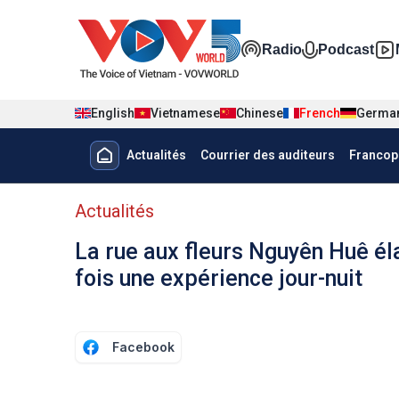
Nhảy đến nội dung
Đa phương t
Radio
Podcast
English
Vietnamese
Chinese
French
Germa
Menu trang chủ tiếng Pháp
Actualités
Courrier des auditeurs
Francop
menu phụ tiếng Pháp
Actualités
La rue aux fleurs Nguyên Huê él
fois une expérience jour-nuit
Facebook