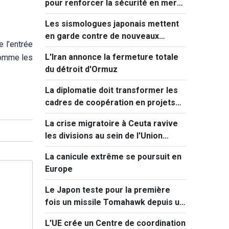
pour renforcer la sécurité en mer
Rouge
Les sismologues japonais mettent
en garde contre de nouveaux
 l’entrée
séismes majeurs après celui de
L'Iran annonce la fermeture totale
 comme les
Kumamoto
du détroit d'Ormuz
La diplomatie doit transformer les
cadres de coopération en projets
concrets
La crise migratoire à Ceuta ravive
les divisions au sein de l'Union
européenne
La canicule extrême se poursuit en
Europe
Le Japon teste pour la première
fois un missile Tomahawk depuis un
destroyer
L'UE crée un Centre de coordination