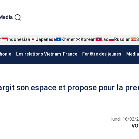
iện tiếng Pháp
Media
n
Indonesian
Japanese
Khmer
Korean
Lao
Russian
S
honie
Les relations Vietnam-France
Fenêtre des jeunes
Media
argit son espace et propose pour la pr
lundi, 16/02/
VO