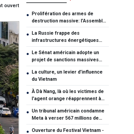
nt ouvert
Prolifération des armes de
●
destruction massive: l’Assemblée
nationale veut renforcer la
La Russie frappe des
●
prévention
infrastructures énergétiques
vitales de l'Ukraine
Le Sénat américain adopte un
●
projet de sanctions massives
contre la Russie
La culture, un levier d’influence
●
du Vietnam
À Dà Nang, là où les victimes de
●
l'agent orange réapprennent à
vivre
Un tribunal américain condamne
●
Meta à verser 567 millions de
dollars dans une affaire
Ouverture du Festival Vietnam -
●
impliquant des mineurs