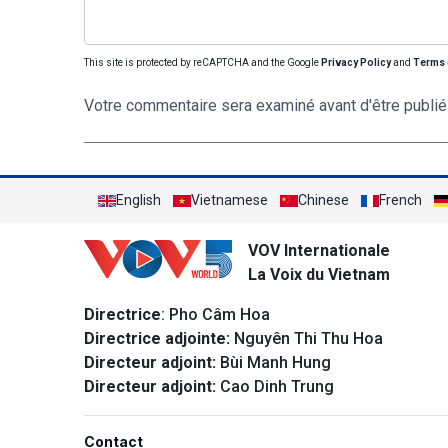
This site is protected by reCAPTCHA and the Google
Privacy Policy
and
Terms 
Votre commentaire sera examiné avant d'être publié
English
Vietnamese
Chinese
French
VOV Internationale
La Voix du Vietnam
Directrice
: Pho Câm Hoa
Directrice adjointe:
Nguyên Thi Thu Hoa
Directeur adjoint:
Bùi Manh Hung
Directeur adjoint:
Cao Dinh Trung
Contact