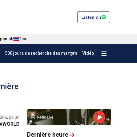
Listen on
panish
Thai
500 jours de recherche des martyrs
Vidéo
emière
2026, 08:34
VWORLD
Dernière heure