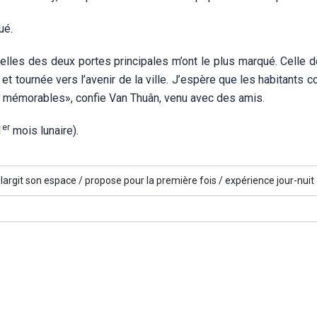
ué.
lles des deux portes principales m’ont le plus marqué. Celle de
 et tournée vers l’avenir de la ville. J’espère que les habitants
es mémorables», confie Van Thuân, venu avec des amis.
er
1
mois lunaire).
largit son espace /
propose pour la première fois /
expérience jour-nuit