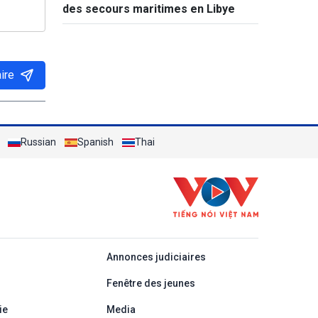
des secours maritimes en Libye
ire
Russian
Spanish
Thai
áp
Annonces judiciaires
Fenêtre des jeunes
ie
Media