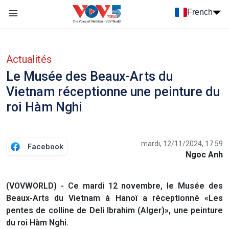
Nhảy đến nội dung
French
Menu trang chủ tiếng Pháp
menu phụ tiếng Pháp
Actualités
Le Musée des Beaux-Arts du
Vietnam réceptionne une peinture du
roi Hàm Nghi
mardi, 12/11/2024, 17:59
Facebook
Ngoc Anh
(VOVWORLD) - Ce mardi 12 novembre, le Musée des
Beaux-Arts du Vietnam à Hanoï a réceptionné «Les
pentes de colline de Deli Ibrahim (Alger)», une peinture
du roi Hàm Nghi.