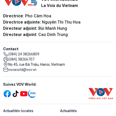
La Voix du Vietnam
Directrice
: Pho Câm Hoa
Directrice adjointe:
Nguyên Thi Thu Hoa
Directeur adjoint:
Bùi Manh Hung
Directeur adjoint:
Cao Dinh Trung
Contact
(084) 24 38266809
(084) 38266707
No 45, rue Bà Triệu, Hanoi, Vietnam
vovworld@vov.vn
Mạng xã hội
Suivez VOV World:
menu footer tiếng Pháp
Actualités locales
Actualités