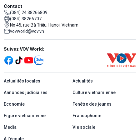
Contact
(084) 24 38266809
(084) 38266707
No 45, rue Bà Triệu, Hanoi, Vietnam
vovworld@vov.vn
Mạng xã hội
Suivez VOV World:
menu footer tiếng Pháp
Actualités locales
Actualités
Annonces judiciaires
Culture vietnamienne
Economie
Fenêtre des jeunes
Figure vietnamienne
Francophonie
Media
Vie sociale
À l'écoute