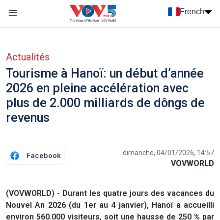
Nhảy đến nội dung
French
Menu trang chủ tiếng Pháp
menu phụ tiếng Pháp
Actualités
Tourisme à Hanoï: un début d’année
2026 en pleine accélération avec
plus de 2.000 milliards de dôngs de
revenus
dimanche, 04/01/2026, 14:57
Facebook
VOVWORLD
(VOVWORLD) - Durant les quatre jours des vacances du
Nouvel An 2026 (du 1er au 4 janvier), Hanoï a accueilli
environ 560.000 visiteurs, soit une hausse de 250 % par