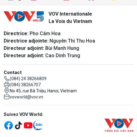
VOV Internationale
La Voix du Vietnam
Directrice
: Pho Câm Hoa
Directrice adjointe:
Nguyên Thi Thu Hoa
Directeur adjoint:
Bùi Manh Hung
Directeur adjoint:
Cao Dinh Trung
Contact
(084) 24 38266809
(084) 38266707
No 45, rue Bà Triệu, Hanoi, Vietnam
vovworld@vov.vn
Mạng xã hội
Suivez VOV World: