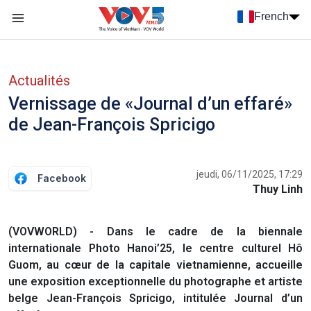
Nhảy đến nội dung
French
Menu trang chủ tiếng Pháp
menu phụ tiếng Pháp
Actualités
Vernissage de «Journal d’un effaré»
de Jean-François Spricigo
jeudi, 06/11/2025, 17:29
Facebook
Thuy Linh
(VOVWORLD) - Dans le cadre de la biennale
internationale Photo Hanoi’25, le centre culturel Hô
Guom, au cœur de la capitale vietnamienne, accueille
une exposition exceptionnelle du photographe et artiste
belge Jean-François Spricigo, intitulée Journal d’un