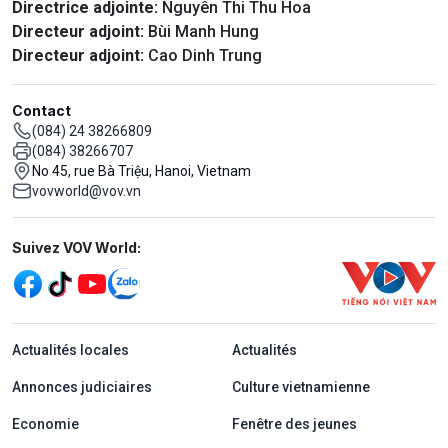
Directrice adjointe:
Nguyên Thi Thu Hoa
Directeur adjoint:
Bùi Manh Hung
Directeur adjoint:
Cao Dinh Trung
Contact
(084) 24 38266809
(084) 38266707
No 45, rue Bà Triệu, Hanoi, Vietnam
vovworld@vov.vn
Mạng xã hội
Suivez VOV World:
menu footer tiếng Pháp
Actualités locales
Actualités
Annonces judiciaires
Culture vietnamienne
Economie
Fenêtre des jeunes