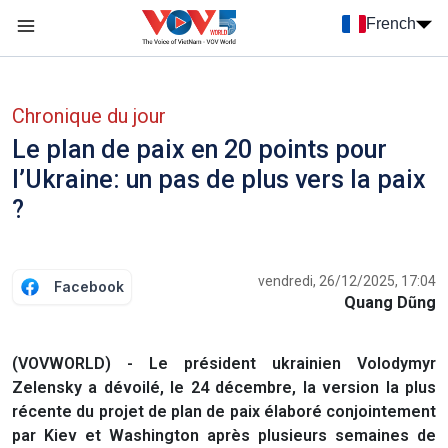
Nhảy đến nội dung
French
Menu trang chủ tiếng Pháp
menu phụ tiếng Pháp
Chronique du jour
Le plan de paix en 20 points pour
l’Ukraine: un pas de plus vers la paix
?
vendredi, 26/12/2025, 17:04
Facebook
Quang Dũng
(VOVWORLD) - Le président ukrainien Volodymyr
Zelensky a dévoilé, le 24 décembre, la version la plus
récente du projet de plan de paix élaboré conjointement
par Kiev et Washington après plusieurs semaines de