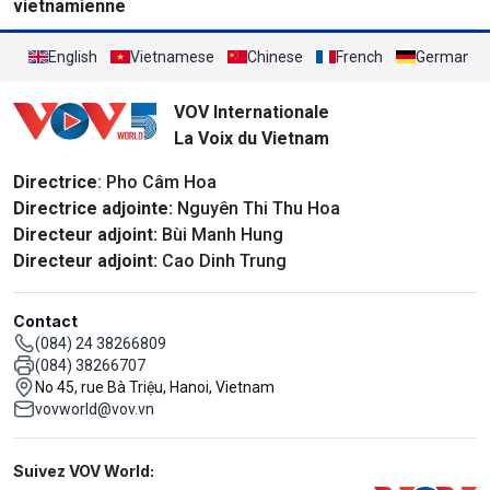
vietnamienne
English
Vietnamese
Chinese
French
German
VOV Internationale
La Voix du Vietnam
Directrice
: Pho Câm Hoa
Directrice adjointe:
Nguyên Thi Thu Hoa
Directeur adjoint:
Bùi Manh Hung
Directeur adjoint:
Cao Dinh Trung
Contact
(084) 24 38266809
(084) 38266707
No 45, rue Bà Triệu, Hanoi, Vietnam
vovworld@vov.vn
Mạng xã hội
Suivez VOV World: