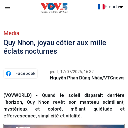
Nhảy đến nội dung
French
Menu trang chủ tiếng Pháp
menu phụ tiếng Pháp
Media
Quy Nhon, joyau côtier aux mille
éclats nocturnes
jeudi, 17/07/2025, 16:32
Facebook
Nguyễn Phan Dũng Nhân/VTCnews
(VOVWORLD) - Quand le soleil disparaît derrière
l’horizon, Quy Nhon revêt son manteau scintillant,
mystérieux et coloré, mêlant quiétude et
effervescence, simplicité et vitalité.