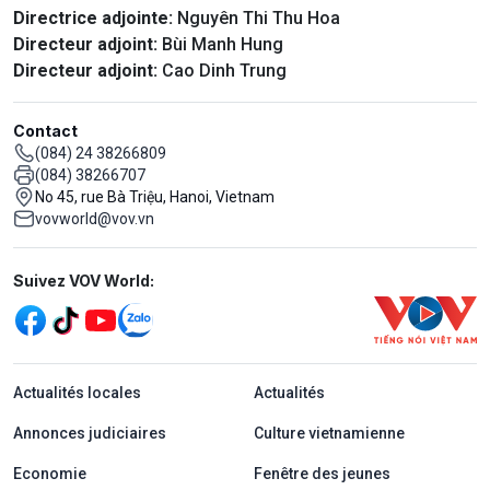
Directrice adjointe:
Nguyên Thi Thu Hoa
Directeur adjoint:
Bùi Manh Hung
Directeur adjoint:
Cao Dinh Trung
Contact
(084) 24 38266809
(084) 38266707
No 45, rue Bà Triệu, Hanoi, Vietnam
vovworld@vov.vn
Mạng xã hội
Suivez VOV World:
menu footer tiếng Pháp
Actualités locales
Actualités
Annonces judiciaires
Culture vietnamienne
Economie
Fenêtre des jeunes