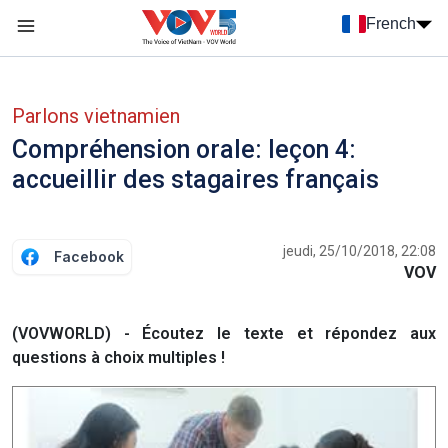
Nhảy đến nội dung
French
Menu trang chủ tiếng Pháp
menu phụ tiếng Pháp
Parlons vietnamien
Compréhension orale: leçon 4:
accueillir des stagaires français
jeudi, 25/10/2018, 22:08
Facebook
VOV
(VOVWORLD) - Écoutez le texte et répondez aux
questions à choix multiples !