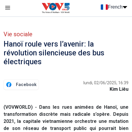
Nhảy đến nội dung
French
Menu trang chủ tiếng Pháp
menu phụ tiếng Pháp
Vie sociale
Hanoï roule vers l’avenir: la
révolution silencieuse des bus
électriques
lundi, 02/06/2025, 16:39
Facebook
Kim Liêu
(VOVWORLD) - Dans les rues animées de Hanoï, une
transformation discrète mais radicale s’opère. Depuis
2021, la capitale vietnamienne orchestre une mutation
de son réseau de transport public qui pourrait bien