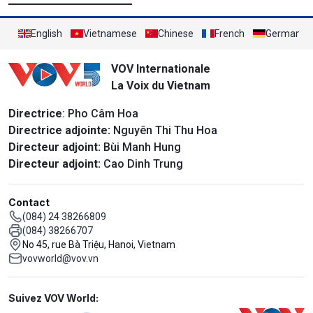
English
Vietnamese
Chinese
French
German
VOV Internationale
La Voix du Vietnam
Directrice
: Pho Câm Hoa
Directrice adjointe:
Nguyên Thi Thu Hoa
Directeur adjoint:
Bùi Manh Hung
Directeur adjoint:
Cao Dinh Trung
Contact
(084) 24 38266809
(084) 38266707
No 45, rue Bà Triệu, Hanoi, Vietnam
vovworld@vov.vn
Mạng xã hội
Suivez VOV World: