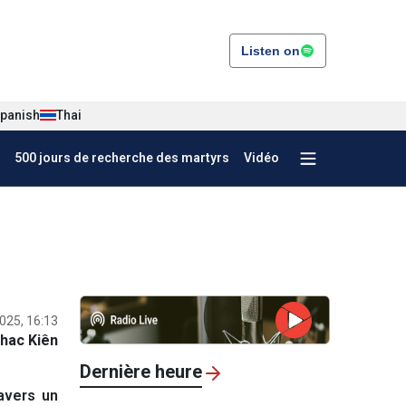
Listen on
panish
Thai
500 jours de recherche des martyrs
Vidéo
2025, 16:13
hac Kiên
Dernière heure
avers un