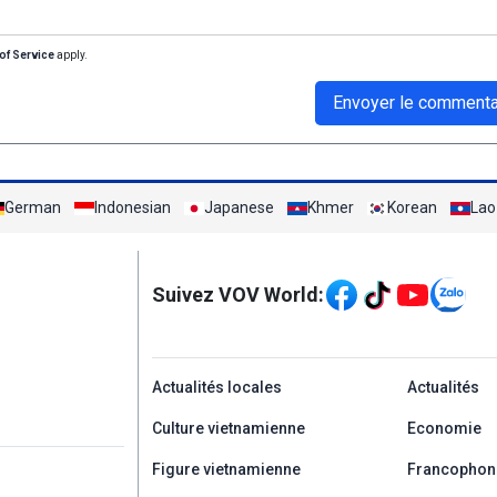
of Service
apply.
Envoyer le commenta
German
Indonesian
Japanese
Khmer
Korean
Lao
Mạng xã hội
Suivez VOV World:
menu footer tiếng Ph
Actualités locales
Actualités
Culture vietnamienne
Economie
Figure vietnamienne
Francophon