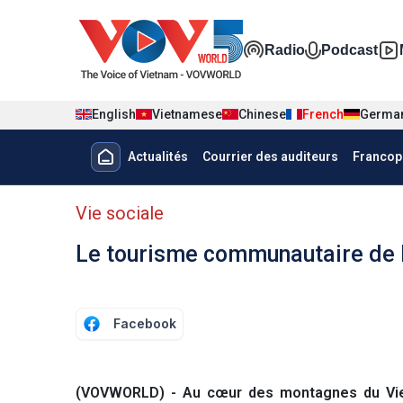
Nhảy đến nội dung
Đa phương t
Radio
Podcast
English
Vietnamese
Chinese
French
Germa
Menu trang chủ tiếng Pháp
Actualités
Courrier des auditeurs
Francop
menu phụ tiếng Pháp
Vie sociale
Le tourisme communautaire de 
Facebook
(VOVWORLD) - Au cœur des montagnes du Vietn