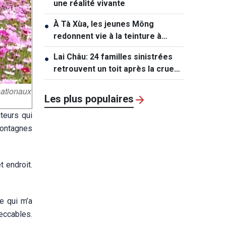
une réalité vivante
À Tà Xùa, les jeunes Mông
●
redonnent vie à la teinture à
l’indigo
Lai Châu: 24 familles sinistrées
●
retrouvent un toit après la crue
de Muong Than
nationaux
Les plus populaires
teurs qui
montagnes
t endroit.
e qui m’a
peccables.