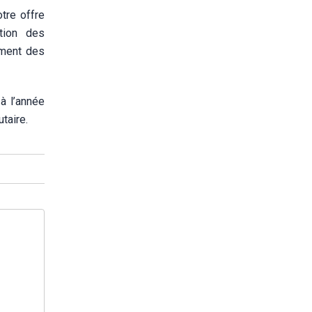
otre offre
ation des
ement des
à l’année
taire.