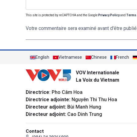
This site is protected by reCAPTCHA and the Google
Privacy Policy
and
Terms 
Votre commentaire sera examiné avant d'être publié
English
Vietnamese
Chinese
French
VOV Internationale
La Voix du Vietnam
Directrice
: Pho Câm Hoa
Directrice adjointe:
Nguyên Thi Thu Hoa
Directeur adjoint:
Bùi Manh Hung
Directeur adjoint:
Cao Dinh Trung
Contact