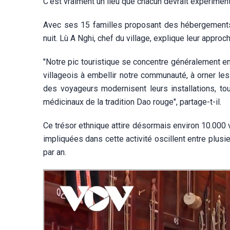
C’est vraiment un lieu que chacun devrait expérimente
Avec ses 15 familles proposant des hébergements c
nuit. Lù A Nghi, chef du village, explique leur approc
"Notre pic touristique se concentre généralement en
villageois à embellir notre communauté, à orner les
des voyageurs modernisent leurs installations, tou
médicinaux de la tradition Dao rouge", partage-t-il.
Ce trésor ethnique attire désormais environ 10.000 
impliquées dans cette activité oscillent entre plusi
par an.