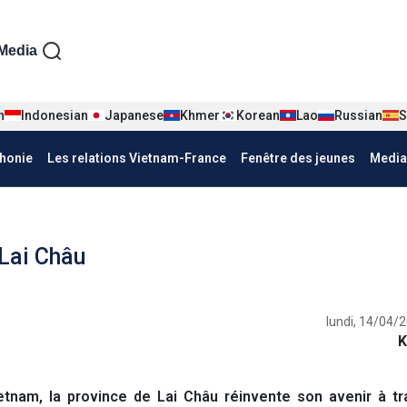
iện tiếng Pháp
Media
n
Indonesian
Japanese
Khmer
Korean
Lao
Russian
S
honie
Les relations Vietnam-France
Fenêtre des jeunes
Media
Lai Châu
lundi, 14/04/
K
am, la province de Lai Châu réinvente son avenir à tr