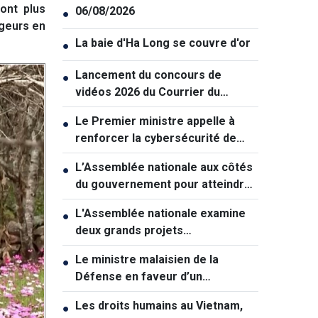
ont plus
06/08/2026
●
ageurs en
La baie d'Ha Long se couvre d'or
●
Lancement du concours de
●
vidéos 2026 du Courrier du
Vietnam: "La paix et la jeunesse"
Le Premier ministre appelle à
●
renforcer la cybersécurité de
manière coordonnée
L’Assemblée nationale aux côtés
●
du gouvernement pour atteindre
une croissance à deux chiffres
L'Assemblée nationale examine
●
deux grands projets
d'infrastructures pour soutenir la
Le ministre malaisien de la
●
croissance
Défense en faveur d’un
rapprochement avec le Vietnam
Les droits humains au Vietnam,
●