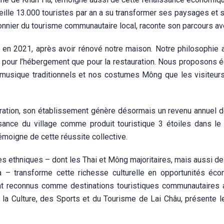
ueille 13.000 touristes par an a su transformer ses paysages et 
ionnier du tourisme communautaire local, raconte son parcours ave
n 2021, après avoir rénové notre maison. Notre philosophie a
tant pour l’hébergement que pour la restauration. Nous proposons
 musique traditionnels et nos costumes Mông que les visiteur
ration, son établissement génère désormais un revenu annuel 
ance du village comme produit touristique 3 étoiles dans le
oigne de cette réussite collective.
pes ethniques – dont les Thai et Mông majoritaires, mais aussi d
 – transforme cette richesse culturelle en opportunités éc
ement reconnus comme destinations touristiques communautaires 
 la Culture, des Sports et du Tourisme de Lai Châu, présente le