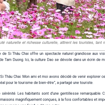
é naturelle et richesse culturelle, attirent les touristes, tant 
e de Si Thâu Chai offre un spectacle naturel grandiose aux visi
de Tam Duong. Ici, la culture Dao se dévoile dans un écrin de 
 Si Thâu Chai. Mon ami et moi avons décidé de venir explorer ce
idéal pour le tourisme de bien-être”, a partagé une touriste.
e sérénité. Les habitants sont d’une gentillesse remarquable. C
les maisons magnifiquement conçues, à la fois confortables et im