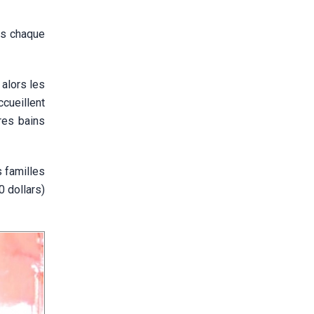
es chaque
 alors les
cueillent
res bains
s familles
0 dollars)