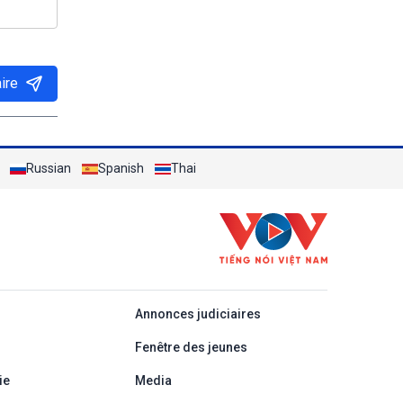
ire
Russian
Spanish
Thai
áp
Annonces judiciaires
Fenêtre des jeunes
ie
Media