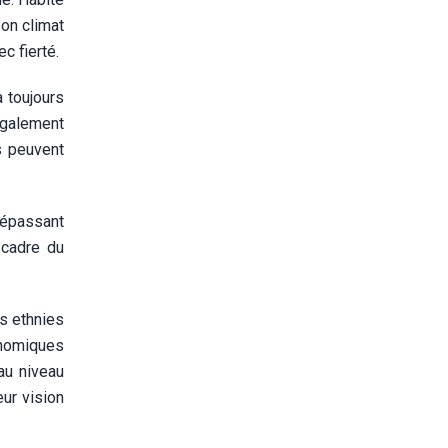
son climat
c fierté.
 toujours
 également
s peuvent
dépassant
 cadre du
es ethnies
onomiques
au niveau
ur vision