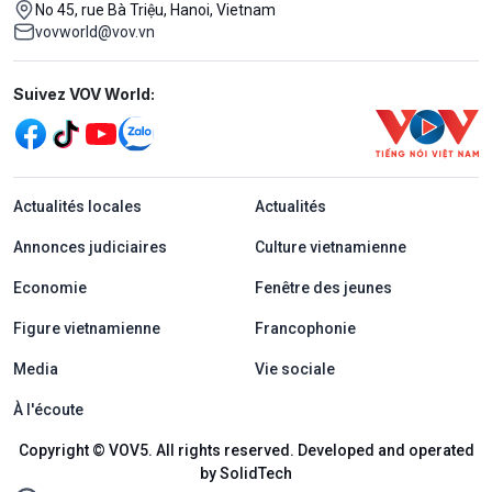
No 45, rue Bà Triệu, Hanoi, Vietnam
vovworld@vov.vn
Mạng xã hội
Suivez VOV World:
menu footer tiếng Pháp
Actualités locales
Actualités
Annonces judiciaires
Culture vietnamienne
Economie
Fenêtre des jeunes
Figure vietnamienne
Francophonie
Media
Vie sociale
À l'écoute
Copyright © VOV5. All rights reserved. Developed and operated
by SolidTech