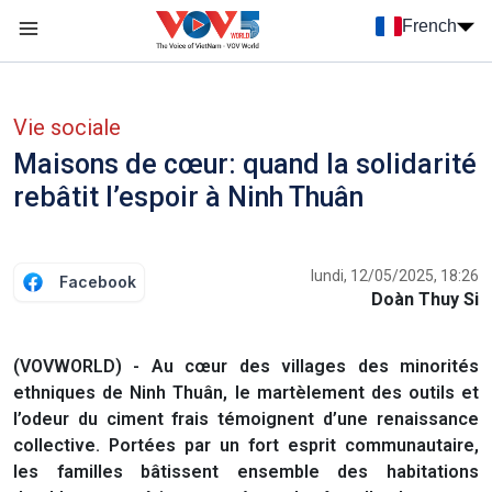
Nhảy đến nội dung
French
Menu trang chủ tiếng Pháp
menu phụ tiếng Pháp
Vie sociale
Maisons de cœur: quand la solidarité
rebâtit l’espoir à Ninh Thuân
lundi, 12/05/2025, 18:26
Facebook
Doàn Thuy Si
(VOVWORLD) - Au cœur des villages des minorités
ethniques de Ninh Thuân, le martèlement des outils et
l’odeur du ciment frais témoignent d’une renaissance
collective. Portées par un fort esprit communautaire,
les familles bâtissent ensemble des habitations